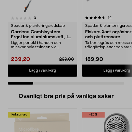
4.5 av 5 stjärnor
4.5 av 5 stjärnor
recensioner
14
recensioner
0
Spadar & planteringsredskap
Spadar & planteringsred
Gardena Combisystem
Fiskars Xact ogräsbor
ErgoLine aluminiumskaft, 130
och plattrensare
cm
Ligger perfekt i handen och
Ta bort ogräs och mossa 
minskar belastningen vid
trädgårdsplattor och stenp
trädgårdsarbete. Ergonomisk...
Fiskars Xact og...
239,20
189,90
299,00
Lägg i varukorg
Lägg i varukorg
Ovanligt bra pris på vanliga saker
Kolla priset
-25%