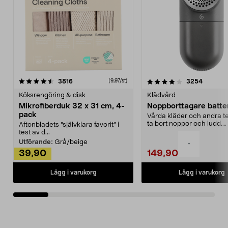
4.0av 5 stjärnor
recensioner
4.5av 5 stjärnor
recensio
3816
3254
(9,97/st)
Köksrengöring & disk
Klädvård
Mikrofiberduk 32 x 31 cm, 4-
Noppborttagare batter
pack
Vårda kläder och andra tex
ta bort noppor och ludd.
Aftonbladets "självklara favorit” i
Noppborttagaren fräs...
test av d...
Utförande:
Grå/beige
-
39,90
149,90
Lägg i varukorg
Lägg i varukorg