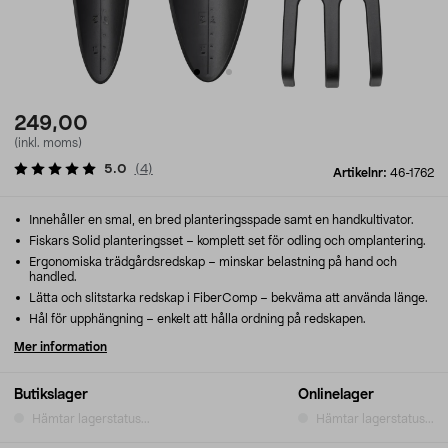
249,00
(inkl. moms)
5.0
(
4
)
Artikelnr:
46-1762
Innehåller en smal, en bred planteringsspade samt en handkultivator.
Fiskars Solid planteringsset – komplett set för odling och omplantering.
Ergonomiska trädgårdsredskap – minskar belastning på hand och
handled.
Lätta och slitstarka redskap i FiberComp – bekväma att använda länge.
Hål för upphängning – enkelt att hålla ordning på redskapen.
Mer information
Butikslager
Onlinelager
Hämtar lagerstatus...
Hämtar lagerstatus...