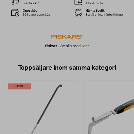
Från 599 kr*
Till valfri butik
Öppet köp
Hämta i butik
365 dagar öppet köp
Beställ online, från butikslager
Fiskars
-
Se alla produkter
Toppsäljare inom samma kategori
-20%