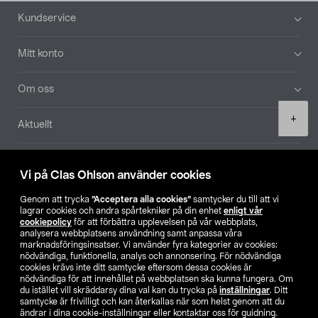
Sidfot
Kundservice
Mitt konto
Om oss
Product
+
Aktuellt
quantity
Våra bolag
Vi på Clas Ohlson använder cookies
Hitta butik
Genom att trycka
”Acceptera alla cookies”
samtycker du till att vi
lagrar cookies och andra spårtekniker på din enhet
enligt vår
cookiepolicy
för att förbättra upplevelsen på vår webbplats,
SE
NO
FI
analysera webbplatsens användning samt anpassa våra
marknadsföringsinsatser. Vi använder fyra kategorier av cookies:
nödvändiga, funktionella, analys och annonsering. För nödvändiga
cookies krävs inte ditt samtycke eftersom dessa cookies är
nödvändiga för att innehållet på webbplatsen ska kunna fungera. Om
du istället vill skräddarsy dina val kan du trycka på
inställningar
. Ditt
samtycke är frivilligt och kan återkallas när som helst genom att du
ändrar i dina cookie-inställningar eller kontaktar oss för guidning.