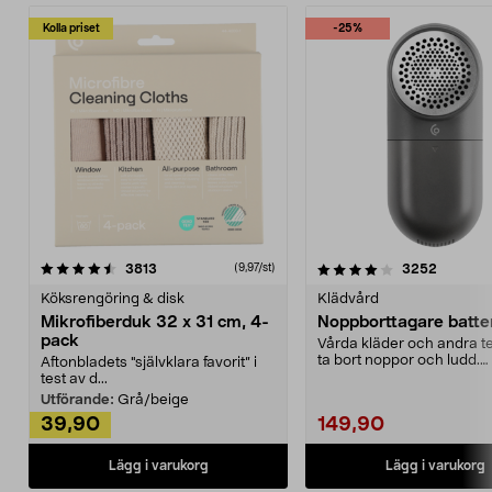
Kolla priset
-25%
4.0av 5 stjärnor
recensioner
4.5av 5 stjärnor
recensio
3813
3252
(9,97/st)
Köksrengöring & disk
Klädvård
Mikrofiberduk 32 x 31 cm, 4-
Noppborttagare batter
pack
Vårda kläder och andra tex
ta bort noppor och ludd.
Aftonbladets "självklara favorit” i
Noppborttagaren fräs...
test av d...
Utförande:
Grå/beige
39,90
149,90
Lägg i varukorg
Lägg i varukorg