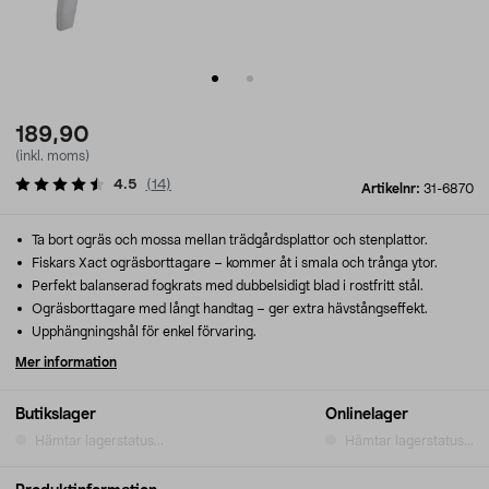
189,90
(inkl. moms)
4.5
(
14
)
Artikelnr:
31-6870
Ta bort ogräs och mossa mellan trädgårdsplattor och stenplattor.
Fiskars Xact ogräsborttagare – kommer åt i smala och trånga ytor.
Perfekt balanserad fogkrats med dubbelsidigt blad i rostfritt stål.
Ogräsborttagare med långt handtag – ger extra hävstångseffekt.
Upphängningshål för enkel förvaring.
Mer information
Butikslager
Onlinelager
Hämtar lagerstatus...
Hämtar lagerstatus...