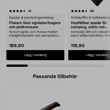
4.5 av 5 stjärnor
recensioner
4.5 av 5 stjärnor
recensione
14
48
Spadar & planteringsredskap
Snöskyfflar & halkbekäm
Fiskars Xact ogräsborttagare
Hopfällbar spade för
och plattrensare
camping, uteliv och
nödsituationer
Ta bort ogräs och mossa mellan
Kompakt, lätt och robust 
trädgårdsplattor och stenplattor.
stark stålkonstruktion. Ho
Fiskars Xact og...
spade – för ...
189,90
119,90
Lägg i varukorg
Lägg i varukorg
Passande tillbehör