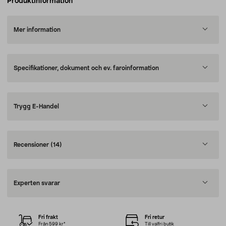
Produktinformation
Mer information
Specifikationer, dokument och ev. faroinformation
Trygg E-Handel
Recensioner
(14)
Experten svarar
Fri frakt
Fri retur
Från 599 kr*
Till valfri butik