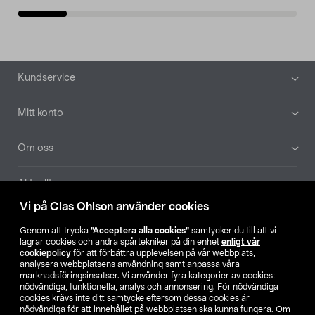
Sidfot
Kundservice
Mitt konto
Om oss
Aktuellt
Vi på Clas Ohlson använder cookies
Våra bolag
Genom att trycka
”Acceptera alla cookies”
samtycker du till att vi
lagrar cookies och andra spårtekniker på din enhet
enligt vår
Hitta butik
cookiepolicy
för att förbättra upplevelsen på vår webbplats,
analysera webbplatsens användning samt anpassa våra
marknadsföringsinsatser. Vi använder fyra kategorier av cookies:
nödvändiga, funktionella, analys och annonsering. För nödvändiga
SE
NO
FI
cookies krävs inte ditt samtycke eftersom dessa cookies är
nödvändiga för att innehållet på webbplatsen ska kunna fungera. Om