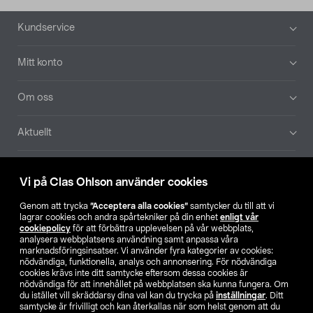
Sidfot
Kundservice
Mitt konto
Om oss
Aktuellt
Våra bolag
Vi på Clas Ohlson använder cookies
Hitta butik
Genom att trycka
”Acceptera alla cookies”
samtycker du till att vi
lagrar cookies och andra spårtekniker på din enhet
enligt vår
cookiepolicy
för att förbättra upplevelsen på vår webbplats,
SE
NO
FI
analysera webbplatsens användning samt anpassa våra
marknadsföringsinsatser. Vi använder fyra kategorier av cookies:
nödvändiga, funktionella, analys och annonsering. För nödvändiga
cookies krävs inte ditt samtycke eftersom dessa cookies är
nödvändiga för att innehållet på webbplatsen ska kunna fungera. Om
du istället vill skräddarsy dina val kan du trycka på
inställningar
. Ditt
samtycke är frivilligt och kan återkallas när som helst genom att du