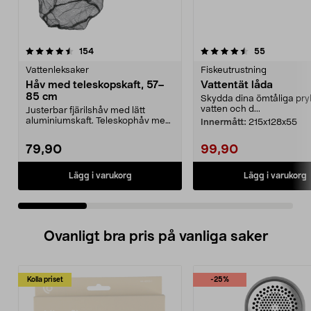
4.5 av 5 stjärnor
recensioner
4.5 av 5 stjärnor
recensione
154
55
Vattenleksaker
Fiskeutrustning
Håv med teleskopskaft, 57–
Vattentät låda
85 cm
Skydda dina ömtåliga pryl
vatten och d...
Justerbar fjärilshåv med lätt
aluminiumskaft. Teleskophåv med
Innermått:
215x128x55
lång räckvidd – ju...
79,90
99,90
Lägg i varukorg
Lägg i varukorg
Ovanligt bra pris på vanliga saker
Kolla priset
-25%