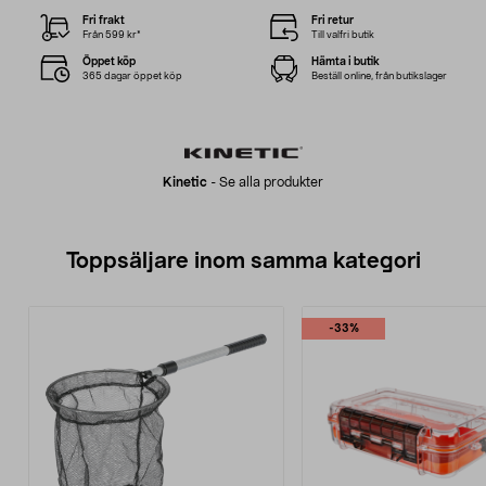
Fri frakt
Fri retur
Från 599 kr*
Till valfri butik
Öppet köp
Hämta i butik
365 dagar öppet köp
Beställ online, från butikslager
Kinetic
-
Se alla produkter
Toppsäljare inom samma kategori
-33%