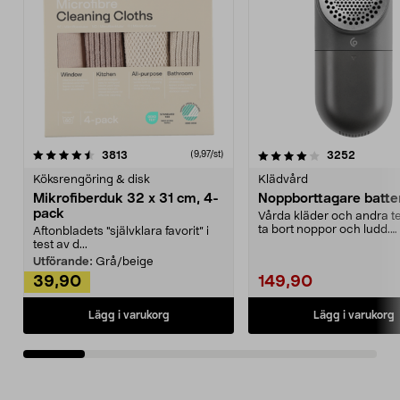
4.0av 5 stjärnor
recensioner
4.5av 5 stjärnor
recensio
3813
3252
(9,97/st)
Köksrengöring & disk
Klädvård
Mikrofiberduk 32 x 31 cm, 4-
Noppborttagare batter
pack
Vårda kläder och andra tex
ta bort noppor och ludd.
Aftonbladets "självklara favorit” i
Noppborttagaren fräs...
test av d...
Utförande:
Grå/beige
39,90
149,90
Lägg i varukorg
Lägg i varukorg