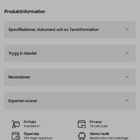
Produktinformation
Specifikationer, dokument och ev. faroinformation
Trygg E-Handel
Recensioner
Experten svarar
Fri frakt
Fri retur
Från 599 kr*
Till valfri butik
Öppet köp
Hämta i butik
365 dagar öppet köp
Beställ online, från butikslager