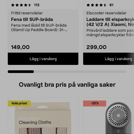
4.5 av 5 stjärnor
recensioner
4.5 av 5 stjärnor
recensioner
113
61
Fritid reservdelar
Elscooter reservdelar
Fena till SUP-bräda
Laddare till elsparkcy
(42 V/2 A) Xiaomi, Ni
Fena med låskil till SUP-bräda
E-Way m.fl.
(Stand Up Paddle Board): 31-
Prisvärd laddare som pas
974331-2059, E11 Pass...
mängd elsparkcyklar från
Ninebot och E-Wa...
149,00
299,00
Lägg i varukorg
Lägg i varukorg
Ovanligt bra pris på vanliga saker
Kolla priset
-25%