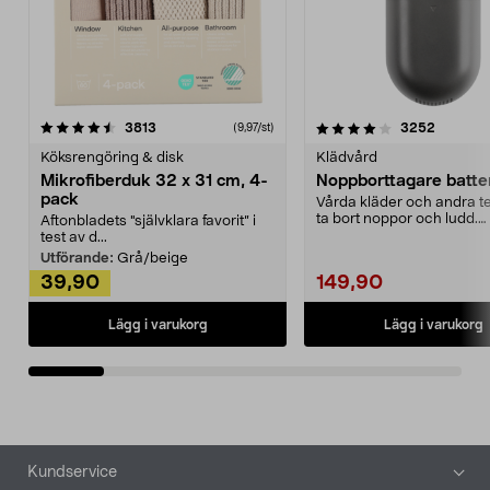
4.0av 5 stjärnor
recensioner
4.5av 5 stjärnor
recensio
3813
3252
(9,97/st)
Köksrengöring & disk
Klädvård
Mikrofiberduk 32 x 31 cm, 4-
Noppborttagare batter
pack
Vårda kläder och andra tex
ta bort noppor och ludd.
Aftonbladets "självklara favorit” i
Noppborttagaren fräs...
test av d...
Utförande:
Grå/beige
39,90
149,90
Lägg i varukorg
Lägg i varukorg
Sidfot
Kundservice