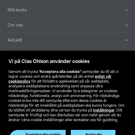
Mitt konto
Om oss
Aktuellt
Våra bolag
Vi på Clas Ohlson använder cookies
Hitta butik
Genom att trycka
”Acceptera alla cookies”
samtycker du till att vi
lagrar cookies och andra spårtekniker på din enhet
enligt vår
cookiepolicy
för att förbättra upplevelsen på vår webbplats,
SE
NO
FI
analysera webbplatsens användning samt anpassa våra
marknadsföringsinsatser. Vi använder fyra kategorier av cookies:
nödvändiga, funktionella, analys och annonsering. För nödvändiga
cookies krävs inte ditt samtycke eftersom dessa cookies är
nödvändiga för att innehållet på webbplatsen ska kunna fungera. Om
du istället vill skräddarsy dina val kan du trycka på
inställningar
. Ditt
samtycke är frivilligt och kan återkallas när som helst genom att du
ändrar i dina cookie-inställningar eller kontaktar oss för guidning.
Köpvillkor
Privacy statement
Klubbvillkor
För företag
Ändra till priser exklusive moms
Produkten har utgått
Acceptera alla cookies
Avvisa alla