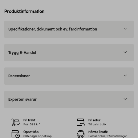
Produktinformation
Specifikationer, dokument och ev. faroinformation
Trygg E-Handel
Recensioner
Experten svarar
Fri frakt
Fri retur
Från 599 kr*
Till valfri butik
Öppet köp
Hämta i butik
365 dagar öppet köp
Beställ online, från butikslager