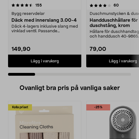
4.0 av 5 stjärnor
recensioner
4.0 av 5 stjärnor
recensione
155
60
Bygg reservdelar
Duschmunstycken & dus
Däck med innerslang 3.00-4
Handduschhållare fö
duschstång, krom
Däck 4-lagers inklusive slang med
vinklad ventil. Passande
Hållare för duschhandtag t
luftgummihjul i dimen...
och handdusch 40-9865.
22 mm stång och ...
149,90
79,00
Lägg i varukorg
Lägg i varukorg
Ovanligt bra pris på vanliga saker
Kolla priset
-25%