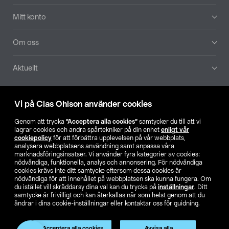
Mitt konto
Om oss
Aktuellt
Våra bolag
Vi på Clas Ohlson använder cookies
Hitta butik
Genom att trycka
”Acceptera alla cookies”
samtycker du till att vi
lagrar cookies och andra spårtekniker på din enhet
enligt vår
cookiepolicy
för att förbättra upplevelsen på vår webbplats,
SE
NO
FI
analysera webbplatsens användning samt anpassa våra
marknadsföringsinsatser. Vi använder fyra kategorier av cookies:
nödvändiga, funktionella, analys och annonsering. För nödvändiga
cookies krävs inte ditt samtycke eftersom dessa cookies är
nödvändiga för att innehållet på webbplatsen ska kunna fungera. Om
du istället vill skräddarsy dina val kan du trycka på
inställningar
. Ditt
samtycke är frivilligt och kan återkallas när som helst genom att du
ändrar i dina cookie-inställningar eller kontaktar oss för guidning.
Köpvillkor
Privacy statement
Klubbvillkor
För företag
Ändra till priser exklusive moms
Produkten har utgått
Acceptera alla cookies
Avvisa alla