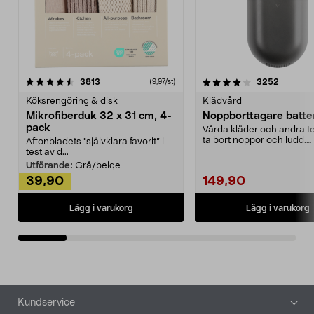
4.0av 5 stjärnor
recensioner
4.5av 5 stjärnor
recensio
3813
3252
(9,97/st)
Köksrengöring & disk
Klädvård
Mikrofiberduk 32 x 31 cm, 4-
Noppborttagare batter
pack
Vårda kläder och andra tex
ta bort noppor och ludd.
Aftonbladets "självklara favorit” i
Noppborttagaren fräs...
test av d...
Utförande:
Grå/beige
39,90
149,90
Lägg i varukorg
Lägg i varukorg
Sidfot
Kundservice