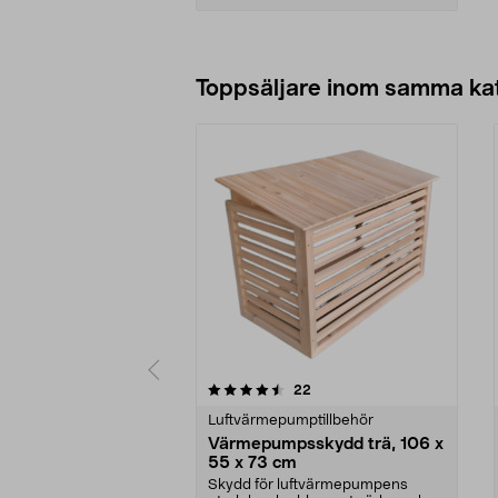
Lägg i varukorg
Toppsäljare inom samma ka
5 av 5 stjärnor
recensioner
22
0.0 av 5 stjärnor
Luftvärmepumptillbehör
Värmepumpsskydd trä, 106 x
55 x 73 cm
Skydd för luftvärmepumpens