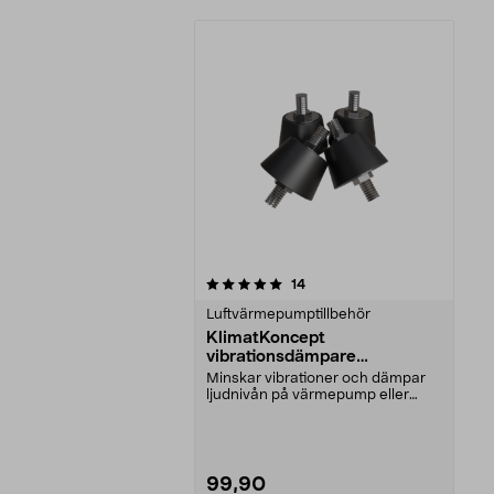
0av 5 stjärnor
recensioner
14
Luftvärmepumptillbehör
KlimatKoncept
vibrationsdämpare
luftvärmepump, 4-pack
Minskar vibrationer och dämpar
ljudnivån på värmepump eller
ventilation. KlimatK...
99,90