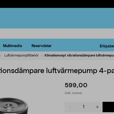
Multimedia
Reservdelar
Erbjuda
Luftvärmepumptillbehör
Klimatkoncept vibrationsdämpare luftvärmep
ationsdämpare luftvärmepump 4-p
599,00
(inkl. moms)
Product
quantity