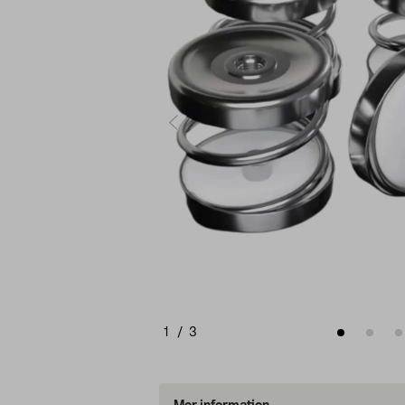
1
/
3