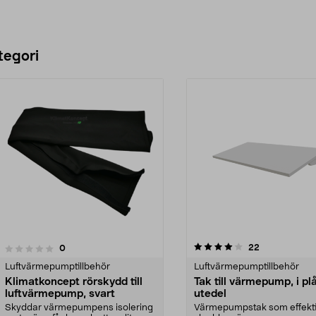
tegori
4.0 av 5 stjärnor
4.5 av 5 stjärnor
recensioner
22
recensioner
0
Luftvärmepumptillbehör
Luftvärmepumptillbehör
Klimatkoncept rörskydd till
Tak till värmepump, i plå
luftvärmepump, svart
utedel
Skyddar värmepumpens isolering
Värmepumpstak som effekti