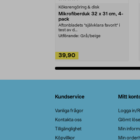
Köksrengöring & disk
Mikrofiberduk 32 x 31 cm, 4-
pack
Aftonbladets "självklara favorit” i
test av d...
Utförande:
Grå/beige
39,90
Lägg i varukorg
Sidfot
Kundservice
Mitt kont
Vanliga frågor
Logga in/R
Kontakta oss
Glömt lös
Tillgänglighet
Min inform
Köpvillkor
Min orderh