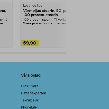
Levande ljus
Rengöringsm
nne,
Värmeljus stearin, 50-pack,
Bikarbonat
100 procent stearin
Ett allsidigt 
städning och 
v trä
100 procent stearin. Tillverkade i
ute. Städa med
er.
Sverige som brinner med en
vacker och sotfri ...
59,90
49,90
Lägg i varukorg
Lägg
Våra bolag
Clas Fixare
Batteriexperten
Teknikdelar
PhoneLife