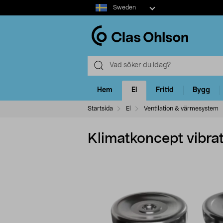
Select
Sweden
market
Hem
El
Fritid
Bygg
Startsida
El
Ventilation & värmesystem
Klimatkoncept vibr