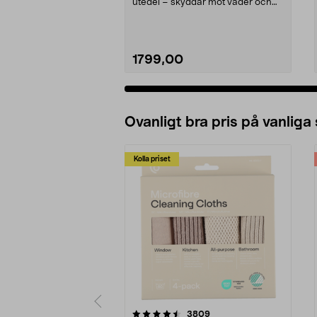
utedel – skyddar mot väder och
vind. Svenskdesignat s...
1799,00
Ovanligt bra pris på vanliga
Kolla priset
5av 5 stjärnor
4.0av 5 stjärnor
recensioner
3809