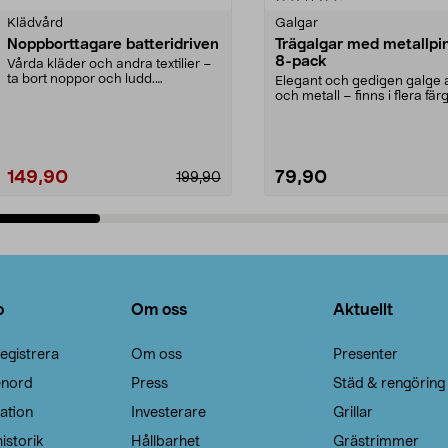
Klädvård
Galgar
Noppborttagare batteridriven
Trägalgar med metallpi
8-pack
Vårda kläder och andra textilier –
ta bort noppor och ludd.
Elegant och gedigen galge a
Noppborttagaren fräs...
och metall – finns i flera färg
Galge med sv...
149,90
79,90
199,90
Lägg i varukorg
Lägg i varukorg
o
Om oss
Aktuellt
egistrera
Om oss
Presenter
enord
Press
Städ & rengöring
ation
Investerare
Grillar
istorik
Hållbarhet
Grästrimmer