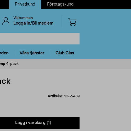
Privatkund
Företagskund
Välkommen
Logga in/Bli medlem
nden
Våra tjänster
Club Clas
ump 4-pack
ack
Artikelnr:
10-2-469
Lägg i varukorg
(1)