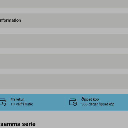
information
Fri retur
Öppet köp
Till valfri butik
365 dagar öppet köp
 samma serie