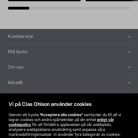
Sidfot
Kundservice
Mitt konto
Om oss
Aktuellt
Våra bolag
Vi på Clas Ohlson använder cookies
Hitta butik
Genom att trycka
”Acceptera alla cookies”
samtycker du till att vi
lagrar cookies och andra spårtekniker på din enhet
enligt vår
cookiepolicy
för att förbättra upplevelsen på vår webbplats,
SE
NO
FI
analysera webbplatsens användning samt anpassa våra
marknadsföringsinsatser. Vi använder fyra kategorier av cookies: