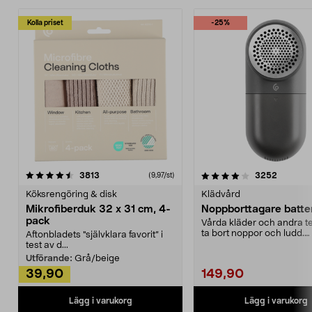
Kolla priset
-25%
4.0av 5 stjärnor
recensioner
4.5av 5 stjärnor
recensio
3813
3252
(9,97/st)
Köksrengöring & disk
Klädvård
Mikrofiberduk 32 x 31 cm, 4-
Noppborttagare batter
pack
Vårda kläder och andra tex
ta bort noppor och ludd.
Aftonbladets "självklara favorit” i
Noppborttagaren fräs...
test av d...
Utförande:
Grå/beige
39,90
149,90
Lägg i varukorg
Lägg i varukorg