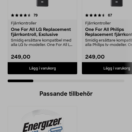
4.5 av 5 stjärnor
recensioner
3.5 av 5 stjärnor
recensioner
79
67
Fjärrkontroller
Fjärrkontroller
One For All LG Replacement
One For All Philips
fjärrkontroll, Exclusive
Replacement fjärrkont
Exclusive
Smidig ersättare kompatibel med
Smidig ersättare kompati
alla LG tv-modeller. One For All LG
alla Philips tv-modeller. O
Replacement ...
Philips Re...
249,00
249,00
Lägg i varukorg
Lägg i varukorg
Passande tillbehör