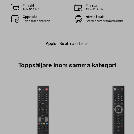
Fri frakt
Fri retur
Från 599 kr*
Till valfri butik
Öppet köp
Hämta i butik
365 dagar öppet köp
Beställ online, från butikslager
Apple
-
Se alla produkter
Toppsäljare inom samma kategori