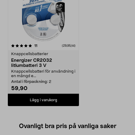
recensioner
11
(29,95/st)
Knappcellsbatterier
Energizer CR2032
litiumbatteri 3 V
Knappcellsbatteri för användning i
en mängd e...
Antal i förpackning:
2
59,90
Lägg i varukorg
Ovanligt bra pris på vanliga saker