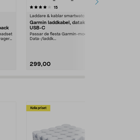
4.5 av 5 stjärnor
recensioner
4.5
15
7
Laddare & kablar smartwatches
Multimedia r
Garmin laddkabel, datakabel
Drivrem till
pack
USB-C
195
headset
Passar de flesta Garmin-modeller.
Drivrem passa
yager
Data-/laddk...
skivspelare:
PS-LX310.
299,00
149,90
Kolla priset
Multibuy