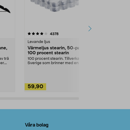
4.5av 5 stjärnor
recensioner
4.5
4378
2
Levande ljus
Rengöringsm
nne,
Värmeljus stearin, 50-pack,
Bikarbonat
100 procent stearin
Ett allsidigt 
städning och 
v trä
100 procent stearin. Tillverkade i
ute. Städa med
er.
Sverige som brinner med en
vacker och sotfri ...
59,90
49,90
Lägg i varukorg
Lägg
Våra bolag