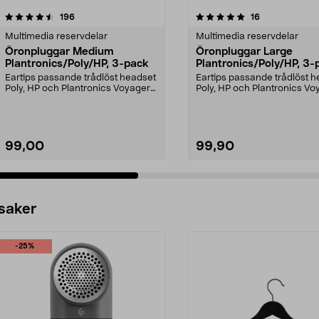
5.0 av 5 stjärnor
recensioner
4.0 av 5 stjärnor
recensioner
196
16
Multimedia reservdelar
Multimedia reservdelar
Öronpluggar Medium
Öronpluggar Large
Plantronics/Poly/HP, 3-pack
Plantronics/Poly/HP, 3-
Eartips passande trådlöst headset
Eartips passande trådlöst 
Poly, HP och Plantronics Voyager
Poly, HP och Plantronics Vo
PRO, Legend 3...
PRO, Legend 3...
99,00
99,90
 saker
-25%