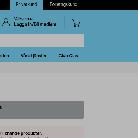
Privatkund
Företagskund
Välkommen
Logga in/Bli medlem
nden
Våra tjänster
Club Clas
t
er
liknande produkter.