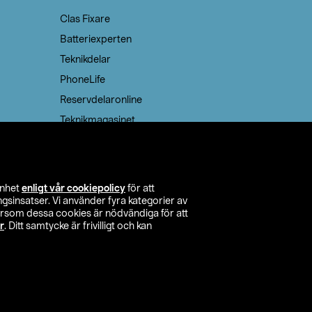
Clas Fixare
Batteriexperten
Teknikdelar
PhoneLife
Reservdelaronline
Teknikmagasinet
enhet
enligt vår cookiepolicy
för att
insatser. Vi använder fyra kategorier av
tersom dessa cookies är nödvändiga för att
r
. Ditt samtycke är frivilligt och kan
itta butik