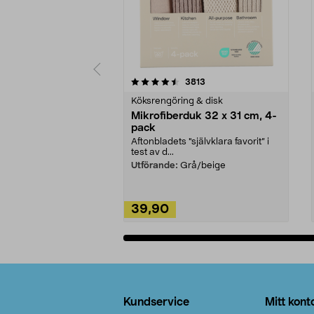
5av 5 stjärnor
4.0av 5 stjärnor
recensioner
3813
Köksrengöring & disk
Mikrofiberduk 32 x 31 cm, 4-
pack
Aftonbladets "självklara favorit” i
test av d...
Utförande:
Grå/beige
39,90
Lägg i varukorg
Sidfot
Kundservice
Mitt kont