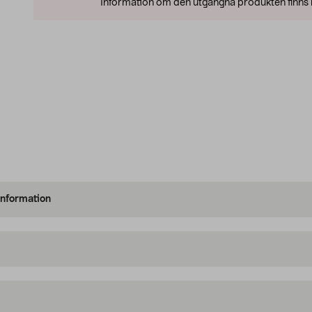
Information om den utgångna produkten finns l
information