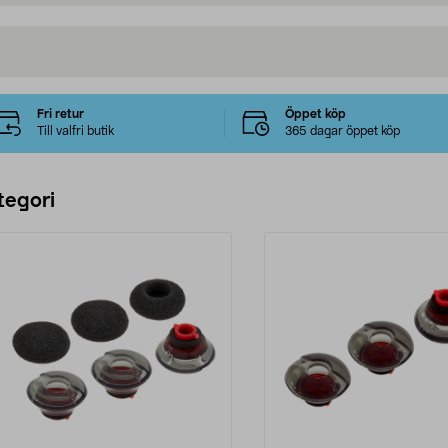
Fri retur
Öppet köp
Till valfri butik
365 dagar öppet köp
tegori