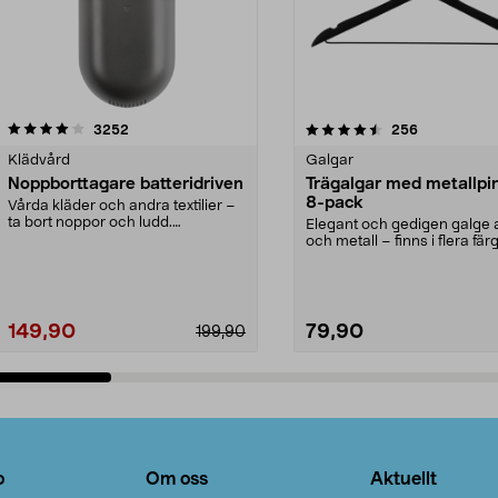
4.5av 5 stjärnor
recensioner
4.0av 5 stjärnor
recensioner
3252
256
Klädvård
Galgar
Noppborttagare batteridriven
Trägalgar med metallpi
8-pack
Vårda kläder och andra textilier –
ta bort noppor och ludd.
Elegant och gedigen galge a
Noppborttagaren fräs...
och metall – finns i flera färg
Galge med sv...
149,90
79,90
199,90
Lägg i varukorg
Lägg i varukorg
o
Om oss
Aktuellt