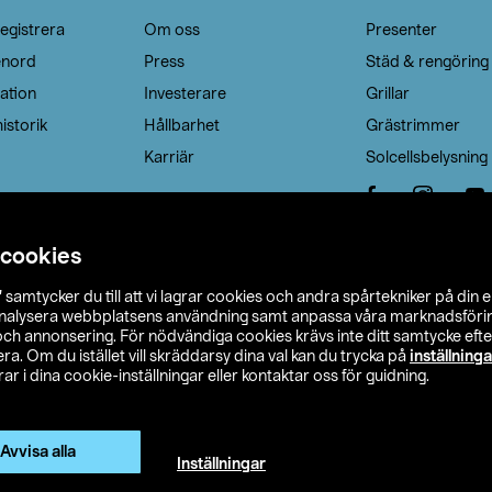
egistrera
Om oss
Presenter
enord
Press
Städ & rengöring
ation
Investerare
Grillar
istorik
Hållbarhet
Grästrimmer
Karriär
Solcellsbelysning
 cookies
”
samtycker du till att vi lagrar cookies och andra spårtekniker på din 
analysera webbplatsens användning samt anpassa våra marknadsförings
 och annonsering. För nödvändiga cookies krävs inte ditt samtycke ef
a. Om du istället vill skräddarsy dina val kan du trycka på
inställninga
r i dina cookie-inställningar eller kontaktar oss för guidning.
s Ohlson
Köpvillkor
Privacy statement
Klubbvillkor
H
Ändra till priser exklusive moms
Avvisa alla
Inställningar