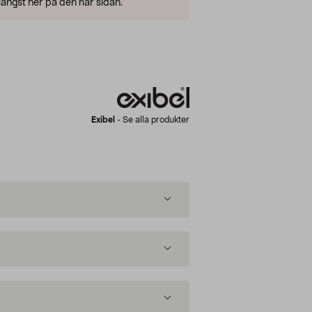
ängst ner på den här sidan.
Exibel
-
Se alla produkter