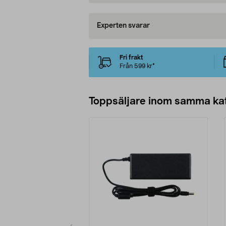
Experten svarar
Fri frakt
Från 599 kr*
Toppsäljare inom samma ka