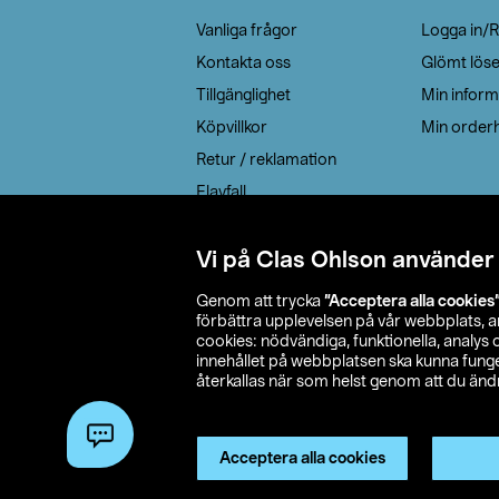
Vanliga frågor
Logga in/R
Kontakta oss
Glömt lös
Tillgänglighet
Min inform
Köpvillkor
Min orderh
Retur / reklamation
Elavfall
Cookie policy
Leveransalternativ
Vi på Clas Ohlson använder
Genom att trycka
”Acceptera alla cookies
förbättra upplevelsen på vår webbplats, 
cookies: nödvändiga, funktionella, analys
innehållet på webbplatsen ska kunna funger
återkallas när som helst genom att du ändra
© 2026 Cla
Acceptera alla cookies