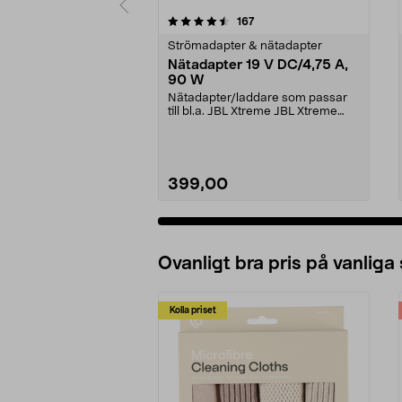
5 av 5 stjärnor
4.5 av 5 stjärnor
recensioner
167
Strömadapter & nätadapter
Nätadapter 19 V DC/4,75 A,
90 W
Nätadapter/laddare som passar
till bl.a. JBL Xtreme JBL Xtreme
2JBL BoomboxJBL B...
399,00
Ovanligt bra pris på vanliga
Kolla priset