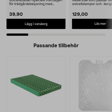
Solcellsbatteri speciellt framtagen
Reservdel som passar fle
för trädgårdsbelysning med
solcellslampor och -korga
solceller och AA-...
Northlight. Solcell d...
39,90
129,00
Läs mer
Lägg i varukorg
Passande tillbehör