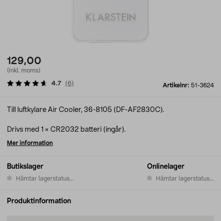
129,00
(inkl. moms)
4.7
(
6
)
Artikelnr:
51-3624
Till luftkylare Air Cooler, 36-8105 (DF-AF2830C).
Drivs med 1 × CR2032 batteri (ingår).
Mer information
Butikslager
Onlinelager
Hämtar lagerstatus...
Hämtar lagerstatus...
Produktinformation