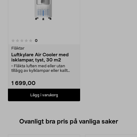
recensioner
0
Fläktar
Luftkylare Air Cooler med
isklampar, tyst, 30 m2
• Fläkta luften med eller utan
tillägg av kylklampar eller kallt
vatten.
• Luftkylare Air Cooler – kyler mer
1 699,00
än med en vanlig fläkt.
• Tyst, luftfuktande fläkt med
dammfilter och stor vattentank.
Lägg i varukorg
• 4 hastigheter och 3 vindlägen,
använd sömnläget i sovrummet.
• 2 kylklampar ingår.
Ovanligt bra pris på vanliga saker