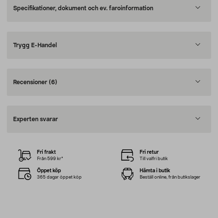
Specifikationer, dokument och ev. faroinformation
Trygg E-Handel
Recensioner
(6)
Experten svarar
Fri frakt
Fri retur
Från 599 kr*
Till valfri butik
Öppet köp
Hämta i butik
365 dagar öppet köp
Beställ online, från butikslager