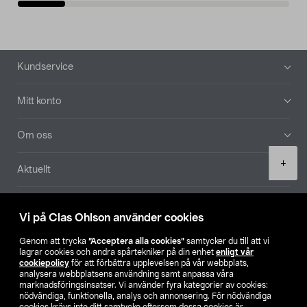
Sidfot
Kundservice
Mitt konto
Om oss
Product
+
Aktuellt
quantity
Våra bolag
Vi på Clas Ohlson använder cookies
Hitta butik
Genom att trycka
”Acceptera alla cookies”
samtycker du till att vi
lagrar cookies och andra spårtekniker på din enhet
enligt vår
cookiepolicy
för att förbättra upplevelsen på vår webbplats,
SE
NO
FI
analysera webbplatsens användning samt anpassa våra
marknadsföringsinsatser. Vi använder fyra kategorier av cookies:
nödvändiga, funktionella, analys och annonsering. För nödvändiga