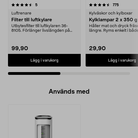
4.5av 5 stjärnor
recensioner
4.5av 5 stjärnor
recensione
5
775
Luftrenare
Kylväskor och kylboxar
Filter till luftkylare
Kylklampar 2 x 350 g
Utbytesfilter till luftkylaren 36-
Håller mat och dryck frä
8105. Förlänger livslängden på
längre. Ryms enkelt i båd
luftkylaren. Ky...
kylväska, kylbox och frys..
99,90
29,90
Lägg i varukorg
Lägg i varukorg
Används med