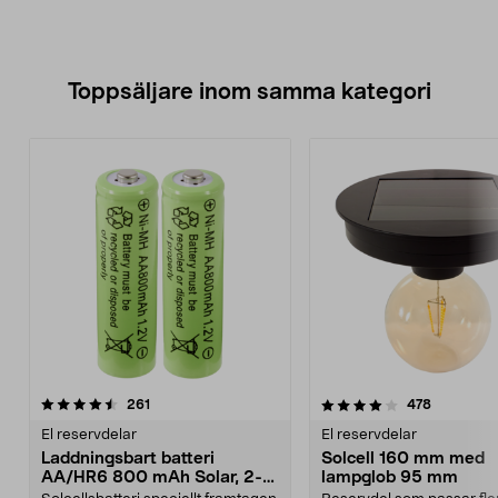
Toppsäljare inom samma kategori
4.0 av 5 stjärnor
recensioner
4.5 av 5 stjärnor
recension
261
478
El reservdelar
El reservdelar
Laddningsbart batteri
Solcell 160 mm med
AA/HR6 800 mAh Solar, 2-
lampglob 95 mm
pack