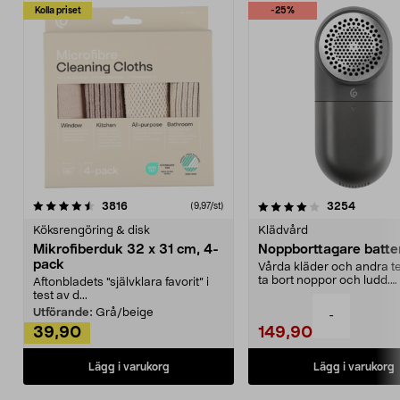
Kolla priset
-25%
4.0av 5 stjärnor
recensioner
4.5av 5 stjärnor
recensio
3816
3254
(9,97/st)
Köksrengöring & disk
Klädvård
Mikrofiberduk 32 x 31 cm, 4-
Noppborttagare batter
pack
Vårda kläder och andra tex
ta bort noppor och ludd.
Aftonbladets "självklara favorit” i
Noppborttagaren fräs...
test av d...
Utförande:
Grå/beige
-
39,90
149,90
Lägg i varukorg
Lägg i varukorg