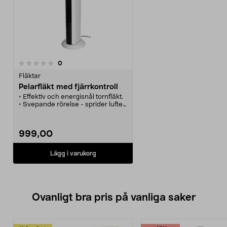
recensioner
0
Fläktar
Pelarfläkt med fjärrkontroll
• Effektiv och energisnål tornfläkt.
• Svepande rörelse - sprider luften
i hela rummet.
• 8 hastigheter med
intervallfunktion och timer.
999,00
• Display med temperaturvisning.
• Fjärrkontroll.
Lägg i varukorg
Ovanligt bra pris på vanliga saker