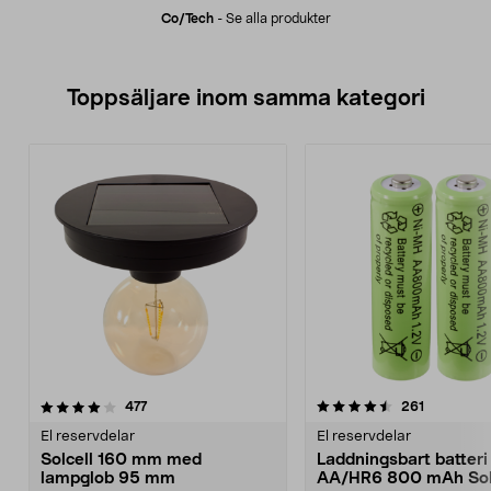
Co/tech
-
Se alla produkter
Toppsäljare inom samma kategori
4.5 av 5 stjärnor
recensioner
4.5 av 5 stjärnor
recensione
477
261
El reservdelar
El reservdelar
Solcell 160 mm med
Laddningsbart batteri
lampglob 95 mm
AA/HR6 800 mAh Sola