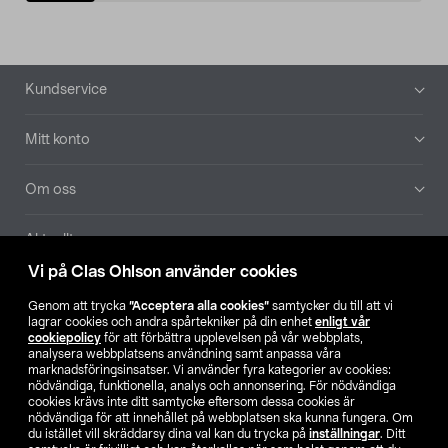
Sidfot
Kundservice
Mitt konto
Om oss
Aktuellt
Vi på Clas Ohlson använder cookies
Våra bolag
Genom att trycka
”Acceptera alla cookies”
samtycker du till att vi
lagrar cookies och andra spårtekniker på din enhet
enligt vår
Hitta butik
cookiepolicy
för att förbättra upplevelsen på vår webbplats,
analysera webbplatsens användning samt anpassa våra
marknadsföringsinsatser. Vi använder fyra kategorier av cookies:
nödvändiga, funktionella, analys och annonsering. För nödvändiga
SE
NO
FI
cookies krävs inte ditt samtycke eftersom dessa cookies är
nödvändiga för att innehållet på webbplatsen ska kunna fungera. Om
du istället vill skräddarsy dina val kan du trycka på
inställningar
. Ditt