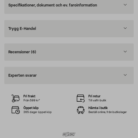
Specifikationer, dokument och ev. faroinformation
Trygg E-Handel
Recensioner
(6)
Experten svarar
Fri frakt
Fri retur
Från 599 kr*
Till valfri butik
Öppet köp
Hämta i butik
365 dagar öppet köp
Beställ online, från butikslager