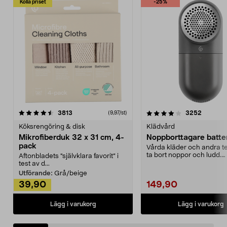
Kolla priset
-25%
4.0av 5 stjärnor
recensioner
4.5av 5 stjärnor
recensio
3813
3252
(9,97/st)
Köksrengöring & disk
Klädvård
Mikrofiberduk 32 x 31 cm, 4-
Noppborttagare batter
pack
Vårda kläder och andra tex
ta bort noppor och ludd.
Aftonbladets "självklara favorit” i
Noppborttagaren fräs...
test av d...
Utförande:
Grå/beige
39,90
149,90
Lägg i varukorg
Lägg i varukorg