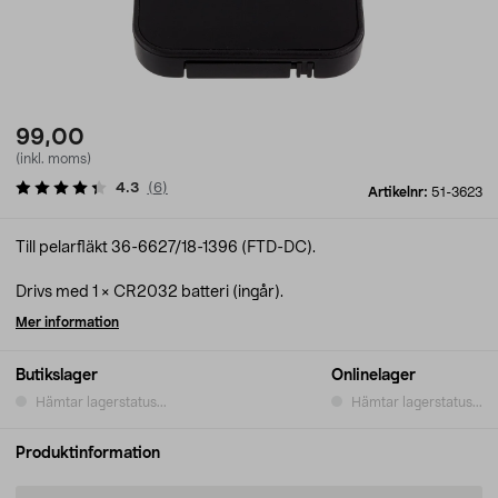
99,00
(inkl. moms)
4.3
(
6
)
Artikelnr:
51-3623
Till pelarfläkt 36-6627/18-1396 (FTD-DC).
Drivs med 1 × CR2032 batteri (ingår).
Mer information
Butikslager
Onlinelager
Hämtar lagerstatus...
Hämtar lagerstatus...
Produktinformation