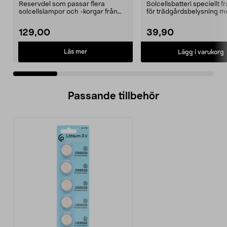
pack
Reservdel som passar flera
Solcellsbatteri speciellt 
solcellslampor och -korgar från
för trädgårdsbelysning m
Northlight. Solcell d...
solceller och AA-...
129,00
39,90
Läs mer
Lägg i varukorg
Passande tillbehör