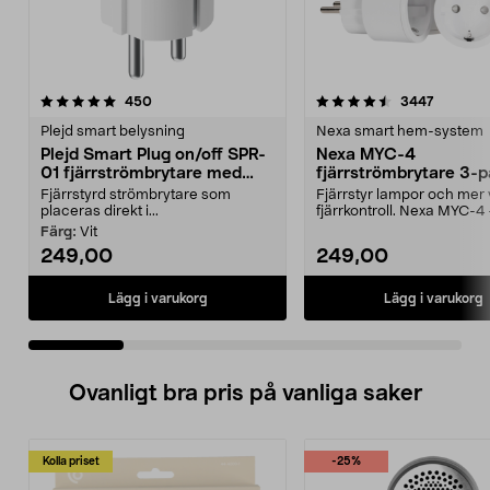
4.5 av 5 stjärnor
recensioner
5.0 av 5 stjärnor
recensio
450
3447
Plejd smart belysning
Nexa smart hem-system
Plejd Smart Plug on/off SPR-
Nexa MYC-4
01 fjärrströmbrytare med
fjärrströmbrytare 3-
Bluetooth
Fjärrstyrd strömbrytare som
Fjärrstyr lampor och mer 
placeras direkt i...
fjärrkontroll. Nexa MYC-4
lättinstallerat set med...
Färg:
Vit
249,00
249,00
Lägg i varukorg
Lägg i varukorg
Ovanligt bra pris på vanliga saker
Kolla priset
-25%