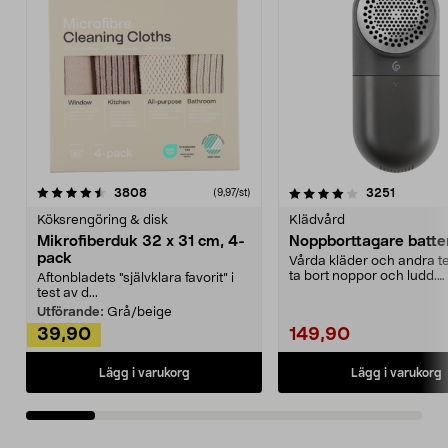
4.0av 5 stjärnor
recensioner
4.5av 5 stjärnor
recensio
3808
3251
(9,97/st)
Köksrengöring & disk
Klädvård
Mikrofiberduk 32 x 31 cm, 4-
Noppborttagare batter
pack
Vårda kläder och andra tex
ta bort noppor och ludd.
Aftonbladets "självklara favorit” i
Noppborttagaren fräs...
test av d...
Utförande:
Grå/beige
39,90
149,90
Lägg i varukorg
Lägg i varukorg