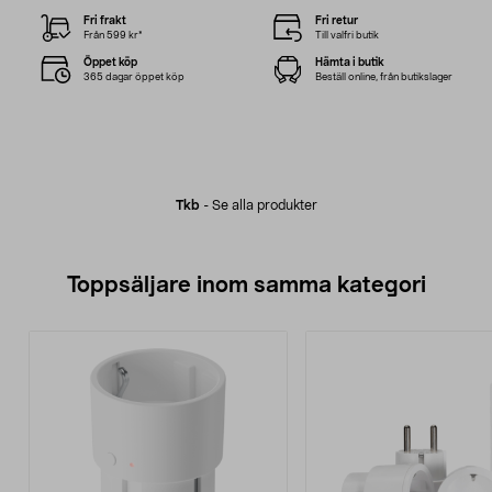
Fri frakt
Fri retur
Från 599 kr*
Till valfri butik
Öppet köp
Hämta i butik
365 dagar öppet köp
Beställ online, från butikslager
Tkb
-
Se alla produkter
Toppsäljare inom samma kategori