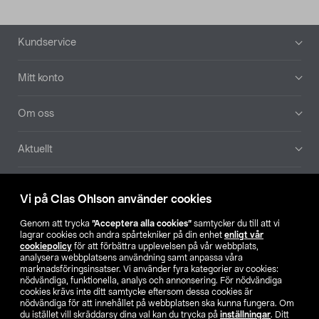
Sidfot
Kundservice
Mitt konto
Om oss
Aktuellt
Våra bolag
Vi på Clas Ohlson använder cookies
Hitta butik
Genom att trycka
”Acceptera alla cookies”
samtycker du till att vi
lagrar cookies och andra spårtekniker på din enhet
enligt vår
cookiepolicy
för att förbättra upplevelsen på vår webbplats,
SE
NO
FI
analysera webbplatsens användning samt anpassa våra
marknadsföringsinsatser. Vi använder fyra kategorier av cookies:
nödvändiga, funktionella, analys och annonsering. För nödvändiga
cookies krävs inte ditt samtycke eftersom dessa cookies är
nödvändiga för att innehållet på webbplatsen ska kunna fungera. Om
du istället vill skräddarsy dina val kan du trycka på
inställningar
. Ditt