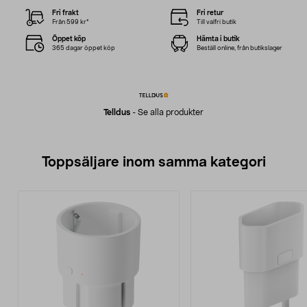
Fri frakt
Fri retur
Från 599 kr*
Till valfri butik
Öppet köp
Hämta i butik
365 dagar öppet köp
Beställ online, från butikslager
Telldus
-
Se alla produkter
Toppsäljare inom samma kategori