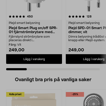
5.0 av 5 stjärnor
recensioner
4.5 av 5 stjärnor
recensione
450
128
Plejd smart belysning
Plejd smart belysning
Plejd Smart Plug on/off SPR-
Plejd SPD-01 Smart P
01 fjärrströmbrytare med
dimmer, vit
Bluetooth
Fjärrstyrd strömbrytare som
Dimra belysning trådlöst 
placeras direkt i...
knapp eller Plejd-system. 
SPD-01 SmartPl...
Färg:
Vit
249,00
249,00
Lägg i varukorg
Lägg i varukorg
Ovanligt bra pris på vanliga saker
Kolla priset
-25%