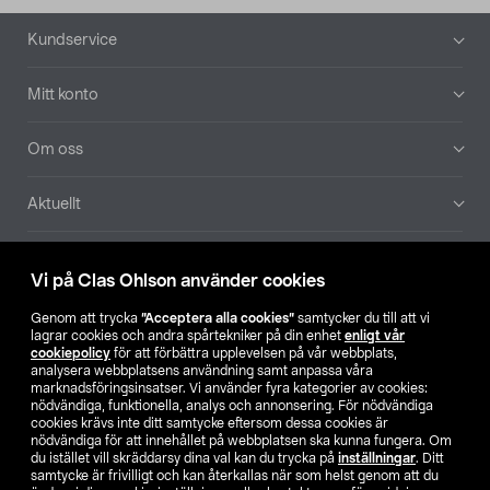
Sidfot
Kundservice
Mitt konto
Om oss
Aktuellt
Våra bolag
Vi på Clas Ohlson använder cookies
Hitta butik
Genom att trycka
”Acceptera alla cookies”
samtycker du till att vi
lagrar cookies och andra spårtekniker på din enhet
enligt vår
cookiepolicy
för att förbättra upplevelsen på vår webbplats,
SE
NO
FI
analysera webbplatsens användning samt anpassa våra
marknadsföringsinsatser. Vi använder fyra kategorier av cookies:
nödvändiga, funktionella, analys och annonsering. För nödvändiga
cookies krävs inte ditt samtycke eftersom dessa cookies är
nödvändiga för att innehållet på webbplatsen ska kunna fungera. Om
du istället vill skräddarsy dina val kan du trycka på
inställningar
. Ditt
samtycke är frivilligt och kan återkallas när som helst genom att du