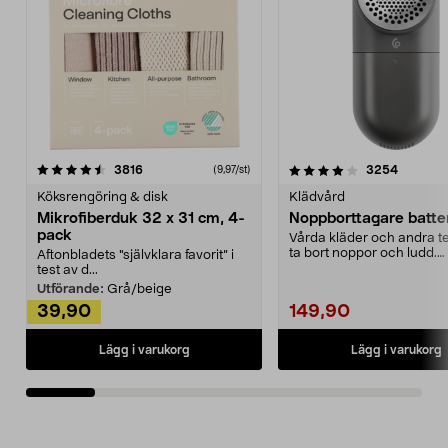
4.0av 5 stjärnor
recensioner
4.5av 5 stjärnor
recensio
3816
3254
(9,97/st)
Köksrengöring & disk
Klädvård
Mikrofiberduk 32 x 31 cm, 4-
Noppborttagare batter
pack
Vårda kläder och andra tex
ta bort noppor och ludd.
Aftonbladets "självklara favorit” i
Noppborttagaren fräs...
test av d...
Utförande:
Grå/beige
39,90
149,90
Lägg i varukorg
Lägg i varukorg