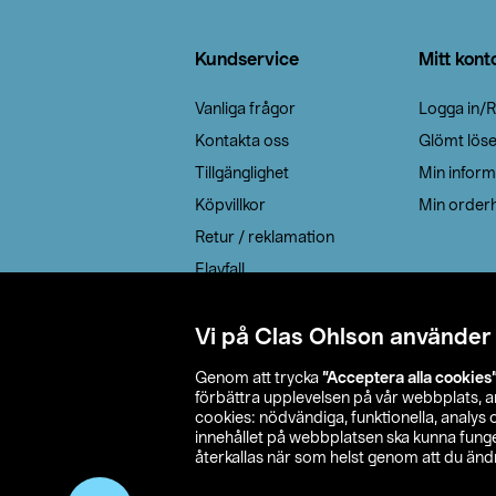
Sidfot
Kundservice
Mitt kont
Vanliga frågor
Logga in/R
Kontakta oss
Glömt lös
Tillgänglighet
Min inform
Köpvillkor
Min orderh
Retur / reklamation
Elavfall
Cookie policy
Leveransalternativ
Vi på Clas Ohlson använder
Genom att trycka
”Acceptera alla cookies
förbättra upplevelsen på vår webbplats, 
cookies: nödvändiga, funktionella, analys
innehållet på webbplatsen ska kunna funger
återkallas när som helst genom att du ändra
© 2026 Cla