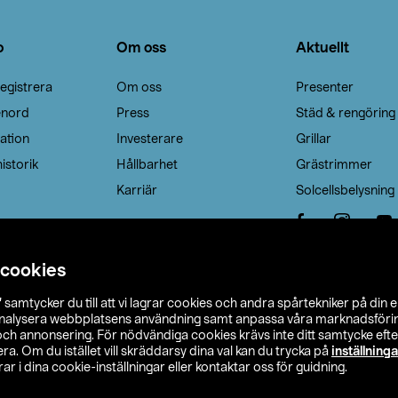
o
Om oss
Aktuellt
egistrera
Om oss
Presenter
enord
Press
Städ & rengöring
ation
Investerare
Grillar
istorik
Hållbarhet
Grästrimmer
Karriär
Solcellsbelysning
 cookies
”
samtycker du till att vi lagrar cookies och andra spårtekniker på din 
analysera webbplatsens användning samt anpassa våra marknadsförings
 och annonsering. För nödvändiga cookies krävs inte ditt samtycke ef
a. Om du istället vill skräddarsy dina val kan du trycka på
inställninga
r i dina cookie-inställningar eller kontaktar oss för guidning.
s Ohlson
Köpvillkor
Privacy statement
Klubbvillkor
H