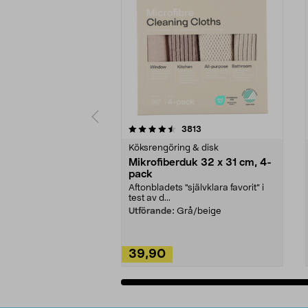
5av 5 stjärnor
4.0av 5 stjärnor
recensioner
3813
Köksrengöring & disk
Mikrofiberduk 32 x 31 cm, 4-
pack
Aftonbladets "självklara favorit” i
test av d...
Utförande:
Grå/beige
39,90
Lägg i varukorg