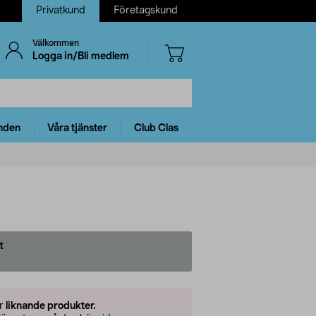
Privatkund
Företagskund
Välkommen
Logga in/Bli medlem
nden
Våra tjänster
Club Clas
t
er
liknande produkter.