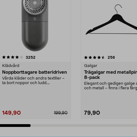
4.5av 5 stjärnor
recensioner
4.0av 5 stjärnor
recensioner
3252
256
Klädvård
Galgar
Noppborttagare batteridriven
Trägalgar med metallpi
8-pack
Vårda kläder och andra textilier –
ta bort noppor och ludd.
Elegant och gedigen galge a
Noppborttagaren fräs...
och metall – finns i flera färg
Galge med sv...
149,90
79,90
199,90
Lägg i varukorg
Lägg i varukorg