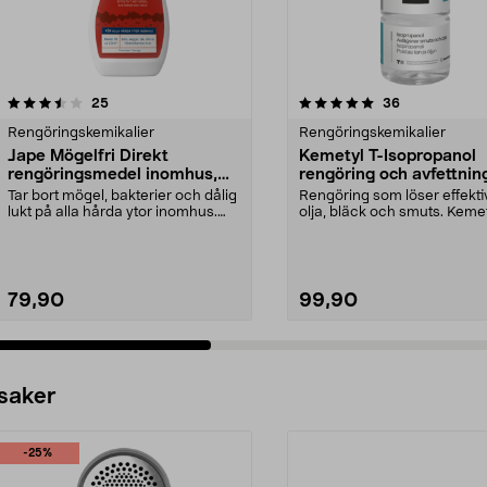
5.0 av 5 stjärnor
recensioner
4.5 av 5 stjärnor
recensioner
25
36
Rengöringskemikalier
Rengöringskemikalier
Jape Mögelfri Direkt
Kemetyl T-Isopropanol
rengöringsmedel inomhus,
rengöring och avfettning,
0,5 liter
Tar bort mögel, bakterier och dålig
Rengöring som löser effektivt
lukt på alla hårda ytor inomhus.
olja, bläck och smuts. Kemet
Jape MögelF...
Isopropanol...
79,90
99,90
 saker
-25%