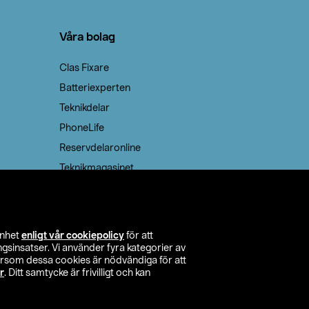
Våra bolag
Clas Fixare
Batteriexperten
Teknikdelar
PhoneLife
Reservdelaronline
Teknikmagasinet
enhet
enligt vår cookiepolicy
för att
insatser. Vi använder fyra kategorier av
tersom dessa cookies är nödvändiga för att
r
. Ditt samtycke är frivilligt och kan
itta butik