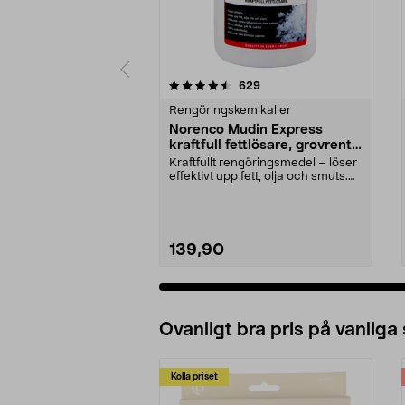
5 av 5 stjärnor
3.5 av 5 stjärnor
recensioner
629
Rengöringskemikalier
Norenco Mudin Express
kraftfull fettlösare, grovrent,
500 ml
Kraftfullt rengöringsmedel – löser
effektivt upp fett, olja och smuts.
Mudin Exp...
139,90
Ovanligt bra pris på vanliga
Kolla priset