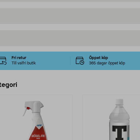
Fri retur
Öppet köp
Till valfri butik
365 dagar öppet köp
tegori