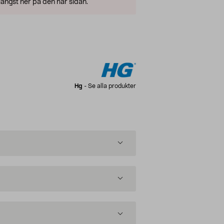
ängst ner på den här sidan.
Hg
-
Se alla produkter