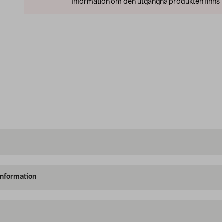
Information om den utgångna produkten finns l
information