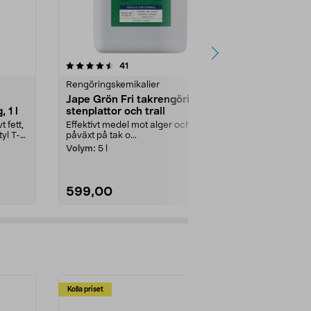
3.5 av 5 stjärnor
recensioner
4.5
41
4
Rengöringskemikalier
Rengöringske
Jape Grön Fri takrengöring,
Mudin rörtv
 1 l
stenplattor och trall
avlopp, 60
 fett,
Effektivt medel mot alger och
Effektiv rörre
yl T-
påväxt på tak o...
fett, tvålrest
Mudin rörtv...
Volym:
5 l
599,00
149,00
Kolla priset
Multibuy