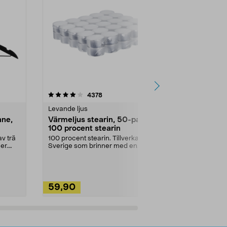
4.5av 5 stjärnor
recensioner
4.5
4378
2
Levande ljus
Rengöringsm
nne,
Värmeljus stearin, 50-pack,
Bikarbonat
100 procent stearin
Ett allsidigt 
städning och 
v trä
100 procent stearin. Tillverkade i
ute. Städa med
er.
Sverige som brinner med en
vacker och sotfri ...
59,90
49,90
Lägg i varukorg
Lägg