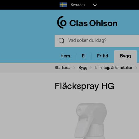
Select
Sweden
market
Hem
El
Fritid
Bygg
Startsida
Bygg
Lim, tejp & kemikalier
Fläckspray HG