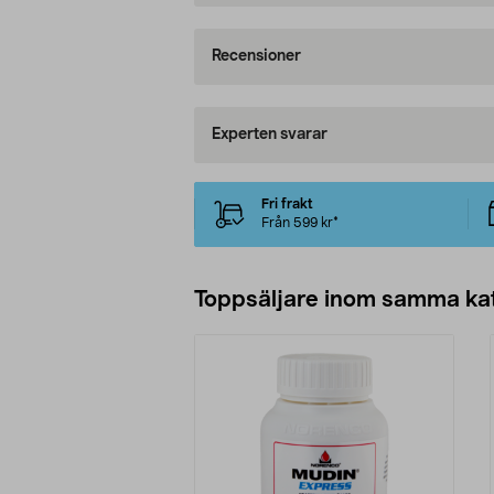
Recensioner
Experten svarar
Fri frakt
Från 599 kr*
Toppsäljare inom samma ka