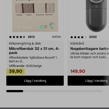
4.0av 5 stjärnor
recensioner
4.5av 5 stjärnor
recensio
3813
3252
(9,97/st)
Köksrengöring & disk
Klädvård
Mikrofiberduk 32 x 31 cm, 4-
Noppborttagare batter
pack
Vårda kläder och andra tex
ta bort noppor och ludd.
Aftonbladets "självklara favorit” i
Noppborttagaren fräs...
test av d...
Utförande:
Grå/beige
39,90
149,90
Lägg i varukorg
Lägg i varukorg