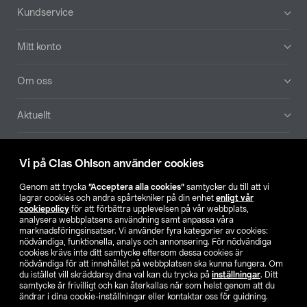
Sidfot
Kundservice
Mitt konto
Om oss
Aktuellt
Våra bolag
Vi på Clas Ohlson använder cookies
Hitta butik
Genom att trycka
”Acceptera alla cookies”
samtycker du till att vi
lagrar cookies och andra spårtekniker på din enhet
enligt vår
cookiepolicy
för att förbättra upplevelsen på vår webbplats,
SE
NO
FI
analysera webbplatsens användning samt anpassa våra
marknadsföringsinsatser. Vi använder fyra kategorier av cookies:
nödvändiga, funktionella, analys och annonsering. För nödvändiga
cookies krävs inte ditt samtycke eftersom dessa cookies är
nödvändiga för att innehållet på webbplatsen ska kunna fungera. Om
du istället vill skräddarsy dina val kan du trycka på
inställningar
. Ditt
samtycke är frivilligt och kan återkallas när som helst genom att du
ändrar i dina cookie-inställningar eller kontaktar oss för guidning.
Köpvillkor
Privacy statement
Klubbvillkor
För företag