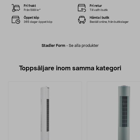
Fri frakt
Fri retur
Från 599 kr*
Till valfri butik
Öppet köp
Hämta i butik
365 dagar öppet köp
Beställ online, från butikslager
Stadler Form
-
Se alla produkter
Toppsäljare inom samma kategori