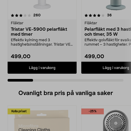
4.0 av 5 stjärnor
recensioner
3.0 av 5 stjärnor
recensione
260
36
Fläktar
Fläktar
Tristar VE-5900 pelarfläkt
Pelarfläkt med 3 hast
med timer
och timer, 35 W
Effektiv kylning med 3
Effektiv golvfläkt för svalk
hastighetsinställningar. Tristar VE-
rummet – 3 hastigheter. P
5900 pelarfläkt – kra...
med osci...
499,00
499,00
Lägg i varukorg
Lägg i varukorg
Ovanligt bra pris på vanliga saker
Kolla priset
-25%