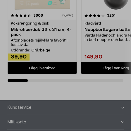
4.0av 5 stjärnor
recensioner
4.5av 5 stjärnor
recensio
3808
3251
(9,97/st)
Köksrengöring & disk
Klädvård
Mikrofiberduk 32 x 31 cm, 4-
Noppborttagare batter
pack
Vårda kläder och andra tex
ta bort noppor och ludd.
Aftonbladets "självklara favorit” i
Noppborttagaren fräs...
test av d...
Utförande:
Grå/beige
39,90
149,90
Lägg i varukorg
Lägg i varukorg
Sidfot
Kundservice
Mitt konto