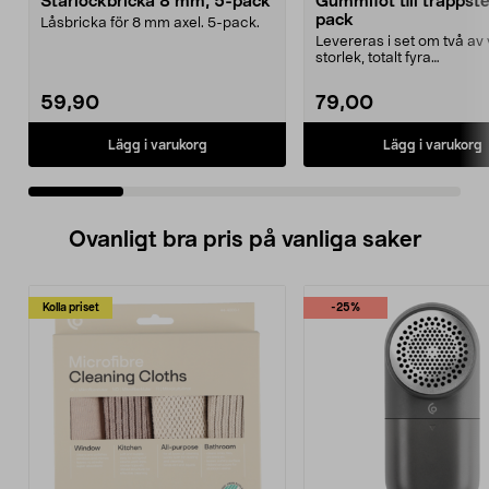
Starlockbricka 8 mm, 5-pack
Gummifot till trappst
pack
Låsbricka för 8 mm axel. 5-pack.
Levereras i set om två av 
storlek, totalt fyra
stycken.Innermåtten på de 
59,90
79,00
Lägg i varukorg
Lägg i varukorg
Ovanligt bra pris på vanliga saker
Kolla priset
-25%