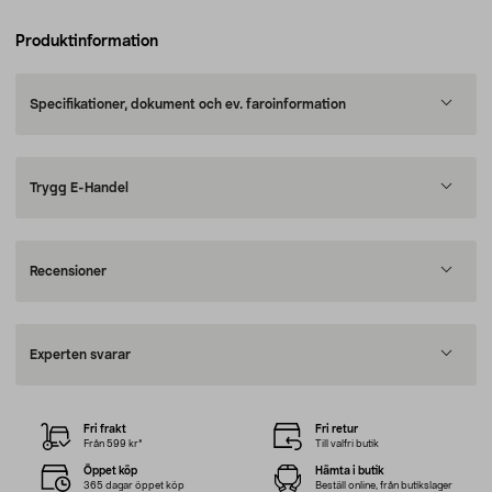
Produktinformation
Specifikationer, dokument och ev. faroinformation
Trygg E-Handel
Recensioner
Experten svarar
Fri frakt
Fri retur
Från 599 kr*
Till valfri butik
Öppet köp
Hämta i butik
365 dagar öppet köp
Beställ online, från butikslager