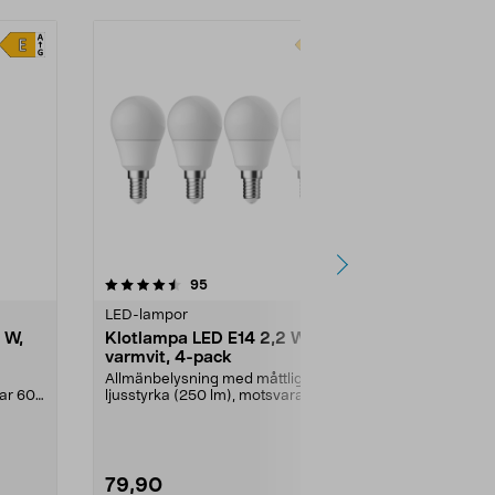
4.5 av 5 stjärnor
recensioner
4.5
95
6
LED-lampor
LED-lampor
 W,
Klotlampa LED E14 2,2 W,
Päronlampa
varmvit, 4-pack
glas Northl
Allmänbelysning med måttlig
Dekorativ lam
rar 60
ljusstyrka (250 lm), motsvarar 25
bordslampa e
W glödlampa. Varmv...
adventsljusst
79,90
49,90