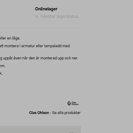
Onlinelager
Hämtar lagerstatus...
ller en låga.
t montera i armatur eller lampsladd med
ig uppåt även när den är monterad upp och ner.
mm.
K.
Clas Ohlson
-
Se alla produkter