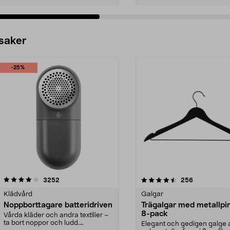
 saker
-25%
4.5av 5 stjärnor
recensioner
4.0av 5 stjärnor
recensioner
3252
256
Klädvård
Galgar
Noppborttagare batteridriven
Trägalgar med metallpi
8-pack
Vårda kläder och andra textilier –
ta bort noppor och ludd.
Elegant och gedigen galge a