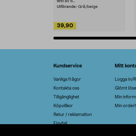
test av d...
Utförande:
Grå/beige
39,90
Lägg i varukorg
Sidfot
Kundservice
Mitt kont
Vanliga frågor
Logga in/R
Kontakta oss
Glömt lös
Tillgänglighet
Min inform
Köpvillkor
Min orderh
Retur / reklamation
Elavfall
Cookie policy