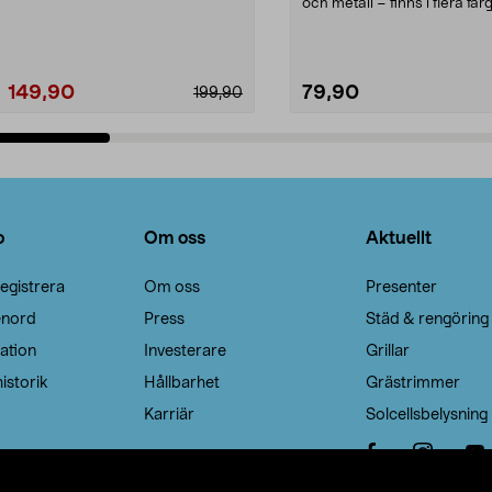
Noppborttagaren fräs...
och metall – finns i flera färg
Galge med sv...
149,90
79,90
199,90
Lägg i varukorg
Lägg i varukorg
o
Om oss
Aktuellt
egistrera
Om oss
Presenter
enord
Press
Städ & rengöring
ation
Investerare
Grillar
istorik
Hållbarhet
Grästrimmer
Karriär
Solcellsbelysning