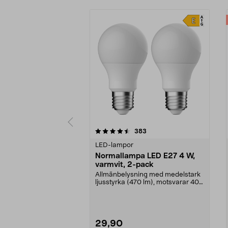
5 av 5 stjärnor
4.5 av 5 stjärnor
recensioner
383
LED-lampor
Normallampa LED E27 4 W,
varmvit, 2-pack
Allmänbelysning med medelstark
ljusstyrka (470 lm), motsvarar 40
W glödlampa. Va...
29,90