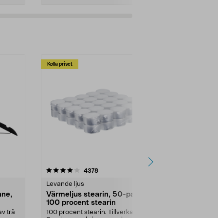
Kolla priset
Multibuy
4.5av 5 stjärnor
recensioner
4.5
4378
2
Levande ljus
Rengöringsm
nne,
Värmeljus stearin, 50-pack,
Bikarbonat
100 procent stearin
Ett allsidigt 
städning och 
v trä
100 procent stearin. Tillverkade i