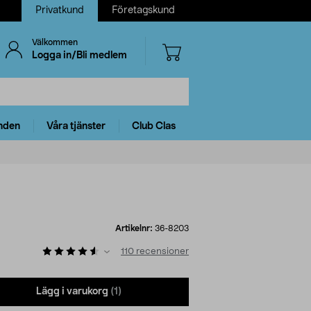
Privatkund
Företagskund
Välkommen
Logga in/Bli medlem
nden
Våra tjänster
Club Clas
Artikelnr:
36-8203
110
recensioner
Lägg i varukorg
(1)