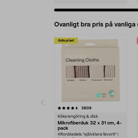
Ovanligt bra pris på vanliga
Kolla priset
5av 5 stjärnor
4.0av 5 stjärnor
recensioner
3809
Köksrengöring & disk
Mikrofiberduk 32 x 31 cm, 4-
pack
Aftonbladets "självklara favorit” i