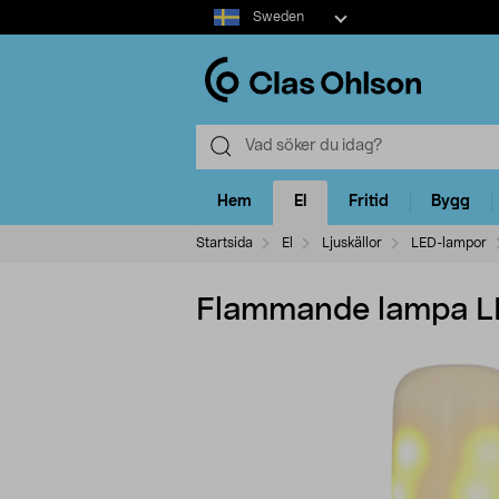
Select
Sweden
market
Hem
El
Fritid
Bygg
Startsida
El
Ljuskällor
LED-lampor
Flammande lampa L