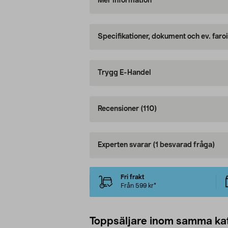
Mer information
Specifikationer, dokument och ev. faro
Trygg E-Handel
Recensioner
(110)
Experten svarar
(1 besvarad fråga)
Fri frakt
Från 599 kr*
Toppsäljare inom samma ka