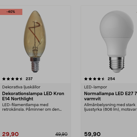
-40%
4.5 av 5 stjärnor
recensioner
4.5 av 5 stjärnor
recensioner
237
254
Dekorativa ljuskällor
LED-lampor
Dekorationslampa LED Kron
Normallampa LED E27 7
E14 Northlight
varmvit
LED-filamentlampa med
Allmänbelysning med stark
retrokänsla. Påminner om den
ljusstyrka (806 lm), motsva
klassiska glödtrådslampan. Sn...
W glödlampa. Varmvit...
29,90
59,90
49,90