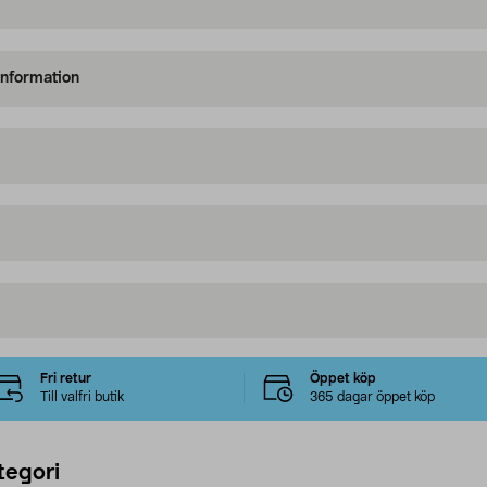
information
Fri retur
Öppet köp
Till valfri butik
365 dagar öppet köp
tegori