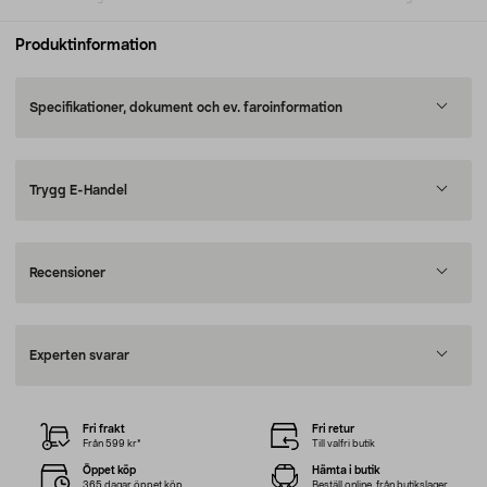
Produktinformation
Specifikationer, dokument och ev. faroinformation
Trygg E-Handel
Recensioner
Experten svarar
Fri frakt
Fri retur
Från 599 kr*
Till valfri butik
Öppet köp
Hämta i butik
365 dagar öppet köp
Beställ online, från butikslager