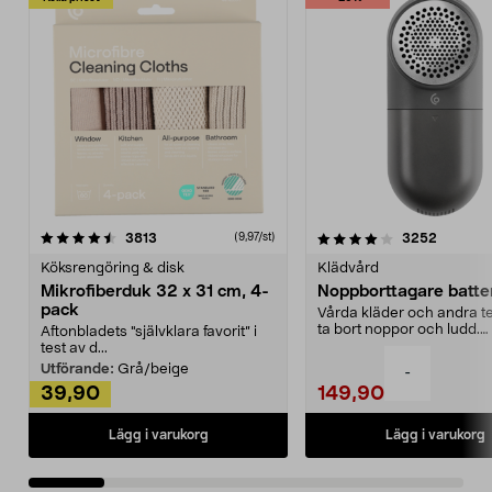
4.0av 5 stjärnor
recensioner
4.5av 5 stjärnor
recensio
3813
3252
(9,97/st)
Köksrengöring & disk
Klädvård
Mikrofiberduk 32 x 31 cm, 4-
Noppborttagare batter
pack
Vårda kläder och andra tex
ta bort noppor och ludd.
Aftonbladets "självklara favorit” i
Noppborttagaren fräs...
test av d...
Utförande:
Grå/beige
-
39,90
149,90
Lägg i varukorg
Lägg i varukorg