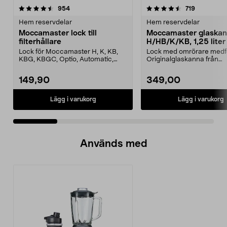
4.5 av 5 stjärnor
recensioner
4.5 av 5 stjärnor
recensione
954
719
Hem reservdelar
Hem reservdelar
Moccamaster lock till
Moccamaster glaska
filterhållare
H/HB/K/KB, 1,25 liter
Lock för Moccamaster H, K, KB,
Lock med omrörare medfö
KBG, KBGC, Optio, Automatic,
Originalglaskanna från
Automatic S, Manual ...
Moccamaster. Förläng livet
149,90
349,00
Lägg i varukorg
Lägg i varukorg
Används med