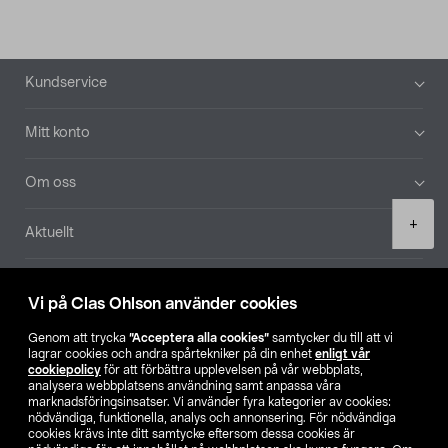
Sidfot
Kundservice
Mitt konto
Om oss
Product
+
Aktuellt
quantity
Våra bolag
Vi på Clas Ohlson använder cookies
Hitta butik
Genom att trycka
”Acceptera alla cookies”
samtycker du till att vi
lagrar cookies och andra spårtekniker på din enhet
enligt vår
cookiepolicy
för att förbättra upplevelsen på vår webbplats,
SE
NO
FI
analysera webbplatsens användning samt anpassa våra
marknadsföringsinsatser. Vi använder fyra kategorier av cookies:
nödvändiga, funktionella, analys och annonsering. För nödvändiga
cookies krävs inte ditt samtycke eftersom dessa cookies är