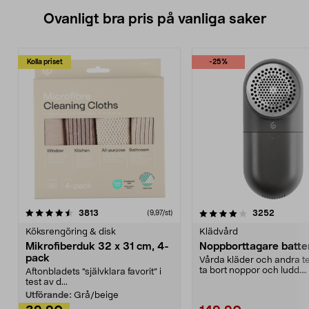
Ovanligt bra pris på vanliga saker
Kolla priset
-25%
4.0av 5 stjärnor
recensioner
4.5av 5 stjärnor
recensio
3813
3252
(9,97/st)
Köksrengöring & disk
Klädvård
Mikrofiberduk 32 x 31 cm, 4-
Noppborttagare batter
pack
Vårda kläder och andra tex
ta bort noppor och ludd.
Aftonbladets "självklara favorit” i
Noppborttagaren fräs...
test av d...
Utförande:
Grå/beige