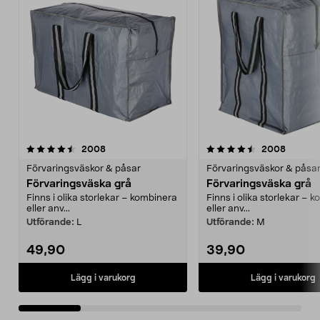
4.5 av 5 stjärnor
recensioner
4.5 av 5 stjärnor
recensi
2008
2008
Förvaringsväskor & påsar
Förvaringsväskor & påsa
Förvaringsväska grå
Förvaringsväska grå
Finns i olika storlekar – kombinera
Finns i olika storlekar – 
eller anv...
eller anv...
Utförande:
L
Utförande:
M
49,90
39,90
Lägg i varukorg
Lägg i varukorg