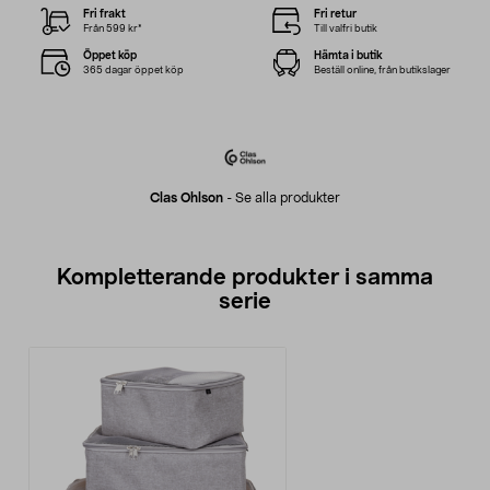
Fri frakt
Fri retur
Från 599 kr*
Till valfri butik
Öppet köp
Hämta i butik
365 dagar öppet köp
Beställ online, från butikslager
Clas Ohlson
-
Se alla produkter
Kompletterande produkter i samma
serie