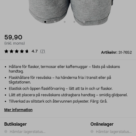
59,90
(inkl. moms)
4.7
(
7
)
Artikelnr:
31-7652
Hållare för flaskor, termosar eller kaffemuggar – fästs på väskans
handtag.
Flaskhållare för resväska – ha händerna fria i transit eller på
tågstationen.
Elastisk och öppen flaskförvaring – lätt att ta in och ur flaskor.
Lätt att placera på resväskans utdragbara handtag – smidig glidpanel.
Tillverkad av slitstark och återvunnen polyester. Färg: Grå.
Mer information
Butikslager
Onlinelager
Hämtar lagerstatus...
Hämtar lagerstatus...