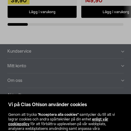
39,90
149,90
Lägg i varukorg
Lägg i varukorg
Sidfot
Kundservice
Mitt konto
Om oss
Aktuellt
Vi på Clas Ohlson använder cookies
Våra bolag
Genom att trycka
”Acceptera alla cookies”
samtycker du till att vi
lagrar cookies och andra spårtekniker på din enhet
enligt vår
Hitta butik
cookiepolicy
för att förbättra upplevelsen på vår webbplats,
analysera webbplatsens användning samt anpassa våra