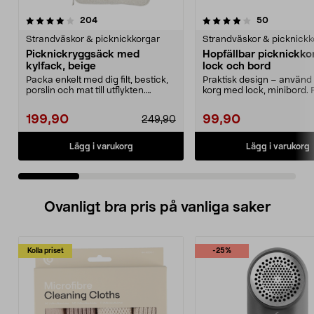
4.0 av 5 stjärnor
recensioner
4.5 av 5 stjärnor
recensione
204
50
Strandväskor & picknickkorgar
Strandväskor & picknickk
Picknickryggsäck med
Hopfällbar picknickk
kylfack, beige
lock och bord
Packa enkelt med dig filt, bestick,
Praktisk design – använ
porslin och mat till utflykten.
korg med lock, minibord. F
Picknickrygg...
för förvaring. H...
199,90
99,90
249,90
Lägg i varukorg
Lägg i varukorg
Ovanligt bra pris på vanliga saker
Kolla priset
-25%