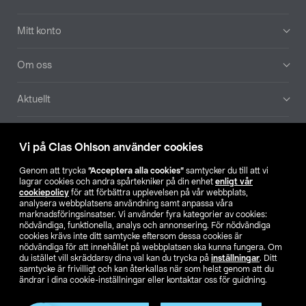
Mitt konto
Om oss
Aktuellt
Våra bolag
Vi på Clas Ohlson använder cookies
Hitta butik
Genom att trycka
”Acceptera alla cookies”
samtycker du till att vi
lagrar cookies och andra spårtekniker på din enhet
enligt vår
cookiepolicy
för att förbättra upplevelsen på vår webbplats,
SE
NO
FI
analysera webbplatsens användning samt anpassa våra
marknadsföringsinsatser. Vi använder fyra kategorier av cookies:
nödvändiga, funktionella, analys och annonsering. För nödvändiga
cookies krävs inte ditt samtycke eftersom dessa cookies är
nödvändiga för att innehållet på webbplatsen ska kunna fungera. Om
du istället vill skräddarsy dina val kan du trycka på
inställningar
. Ditt
samtycke är frivilligt och kan återkallas när som helst genom att du
ändrar i dina cookie-inställningar eller kontaktar oss för guidning.
Köpvillkor
Privacy statement
Klubbvillkor
För företag
Ändra till priser exklusive moms