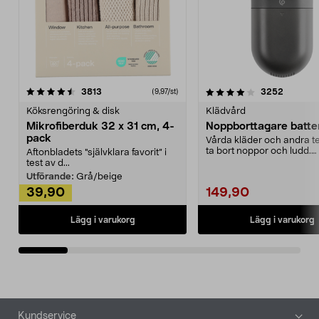
4.0av 5 stjärnor
recensioner
4.5av 5 stjärnor
recensio
3813
3252
(9,97/st)
Köksrengöring & disk
Klädvård
Mikrofiberduk 32 x 31 cm, 4-
Noppborttagare batter
pack
Vårda kläder och andra tex
ta bort noppor och ludd.
Aftonbladets "självklara favorit” i
Noppborttagaren fräs...
test av d...
Utförande:
Grå/beige
39,90
149,90
Lägg i varukorg
Lägg i varukorg
Sidfot
Kundservice