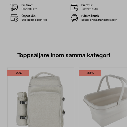
Fri frakt
Fri retur
Från 599 kr*
Till valfri butik
Öppet köp
Hämta i butik
365 dagar öppet köp
Beställ online, från butikslager
Toppsäljare inom samma kategori
-20%
-33%