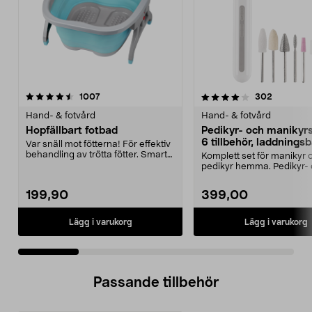
4.0 av 5 stjärnor
recensioner
4.0 av 5 stjärnor
recension
1007
302
Hand- & fotvård
Hand- & fotvård
Hopfällbart fotbad
Pedikyr- och manikyr
6 tillbehör, laddningsb
Var snäll mot fötterna! För effektiv
behandling av trötta fötter. Smart
Komplett set för manikyr 
vikbar d...
pedikyr hemma. Pedikyr-
manikyrset med 6 tillbe...
199,90
399,00
Lägg i varukorg
Lägg i varukorg
Passande tillbehör