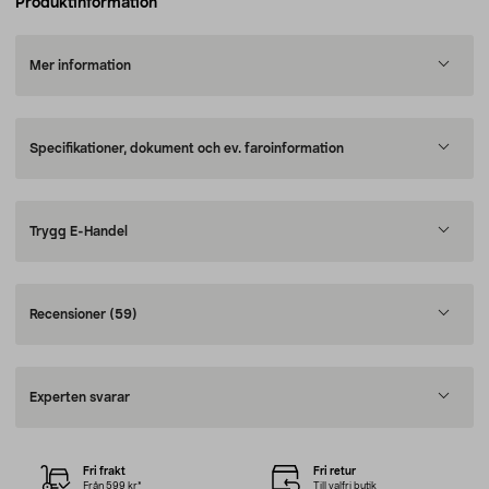
Produktinformation
Mer information
Specifikationer, dokument och ev. faroinformation
Trygg E-Handel
Recensioner
(59)
Experten svarar
Fri frakt
Fri retur
Från 599 kr*
Till valfri butik