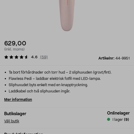
629,00
(inkl. moms)
4.6
(
59
)
Artikelnr:
44-9951
Ta bort förhårdnader och torr hud – 2 sliphuvuden (grovt/fint).
Flawless Pedi – laddbar elektrisk fotfil med LED-lampa.
Sliphuvudet byts enkelt med en knapptryckning.
Laddkabel och två sliphuvuden ingår.
Mer information
Onlinelager
Butikslager
I lager
(9)
Välj butik