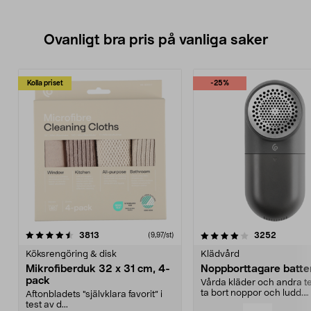
Ovanligt bra pris på vanliga saker
Kolla priset
-25%
4.0av 5 stjärnor
recensioner
4.5av 5 stjärnor
recensio
3813
3252
(9,97/st)
Köksrengöring & disk
Klädvård
Mikrofiberduk 32 x 31 cm, 4-
Noppborttagare batter
pack
Vårda kläder och andra tex
ta bort noppor och ludd.
Aftonbladets "självklara favorit” i
Noppborttagaren fräs...
test av d...