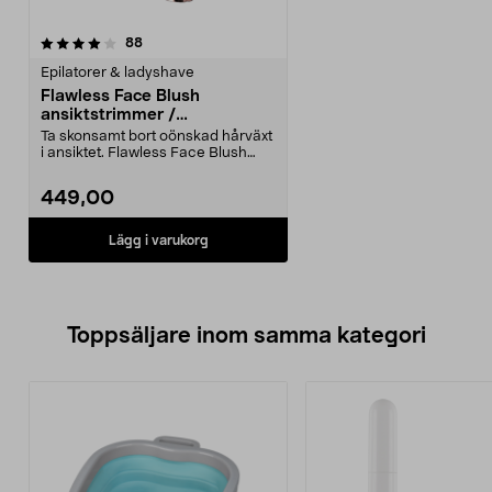
recensioner
88
Epilatorer & ladyshave
Flawless Face Blush
ansiktstrimmer /
hårborttagare, batteridriven
Ta skonsamt bort oönskad hårväxt
i ansiktet. Flawless Face Blush
battery – ansik...
449,00
Lägg i varukorg
Toppsäljare inom samma kategori