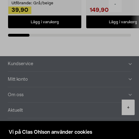
Utförande:
Grå/beige
-
39,90
149,90
Lägg i varukorg
Lägg i varukorg
Sidfot
Kundservice
Mitt konto
Om oss
Product
+
Aktuellt
quantity
Våra bolag
Vi på Clas Ohlson använder cookies