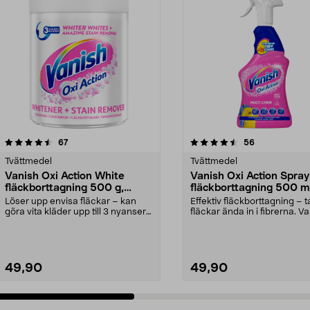
4.5 av 5 stjärnor
recensioner
4.5 av 5 stjärnor
recensioner
67
56
Tvättmedel
Tvättmedel
Vanish Oxi Action White
Vanish Oxi Action Spray
fläckborttagning 500 g,
fläckborttagning 500 m
pulver
Löser upp envisa fläckar – kan
Effektiv fläckborttagning – t
göra vita kläder upp till 3 nyanser
fläckar ända in i fibrerna. V
vitare. Vanis...
Oxi Acti...
49,90
49,90