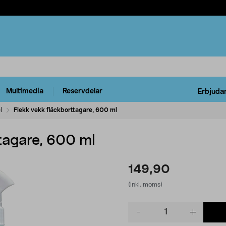
Multimedia
Reservdelar
Erbjuda
l
Flekk vekk fläckborttagare, 600 ml
tagare, 600 ml
149,90
(inkl. moms)
Product
quantity