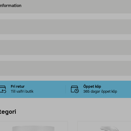
information
Fri retur
Öppet köp
Till valfri butik
365 dagar öppet köp
tegori