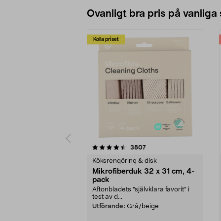
Ovanligt bra pris på vanliga
Kolla priset
5av 5 stjärnor
4.0av 5 stjärnor
recensioner
3807
Köksrengöring & disk
Mikrofiberduk 32 x 31 cm, 4-
pack
Aftonbladets "självklara favorit” i
test av d...
Utförande:
Grå/beige