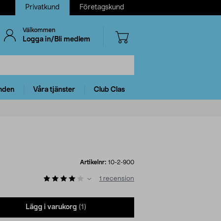
Privatkund
Företagskund
Välkommen
Logga in/Bli medlem
nden
Våra tjänster
Club Clas
Artikelnr:
10-2-900
1
recension
Lägg i varukorg
(1)