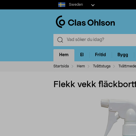
Select
Sweden
market
Hem
El
Fritid
Bygg
Startsida
Hem
Tvättstuga
Tvättmede
Flekk vekk fläckbort