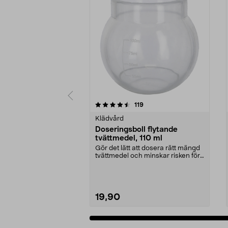
5 av 5 stjärnor
4.5 av 5 stjärnor
recensioner
119
Klädvård
Doseringsboll flytande
tvättmedel, 110 ml
Gör det lätt att dosera rätt mängd
tvättmedel och minskar risken för
spill. Dose...
19,90