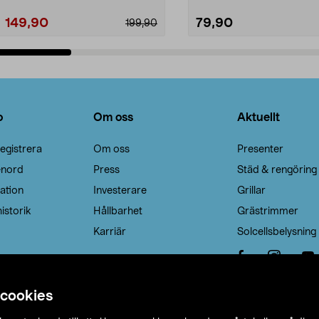
149,90
79,90
199,90
Lägg i varukorg
Lägg i varukorg
o
Om oss
Aktuellt
egistrera
Om oss
Presenter
enord
Press
Städ & rengöring
ation
Investerare
Grillar
istorik
Hållbarhet
Grästrimmer
Karriär
Solcellsbelysning
 cookies