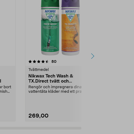
4.5 av 5 stjärnor
recensioner
4.5
80
Tvättmedel
Klädvård
Nikwax Tech Wash &
Nikwax Tec
l
TX.Direct tvätt och
tvättmedel 
impregnering, 2-pack
kläder
ar bort
Rengör och impregnera dina
Rengör och åt
anish
vattentäta kläder med ett praktiskt
vattenavvisni
dubbelpack. Nikwa...
269,00
269,00