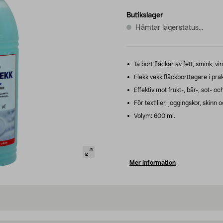
Butikslager
Hämtar lagerstatus...
Ta bort fläckar av fett, smink, v
Flekk vekk fläckborttagare i prak
Effektiv mot frukt-, bär-, sot- och
För textilier, joggingskor, skinn 
Volym: 600 ml.
Mer information