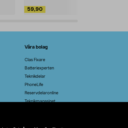
59,90
49,90
Lägg i varukorg
Lägg
Våra bolag
Clas Fixare
Batteriexperten
Teknikdelar
PhoneLife
Reservdelaronline
Teknikmagasinet