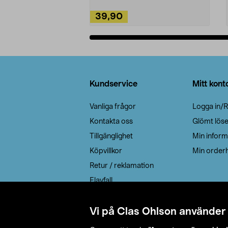
39,90
Lägg i varukorg
Sidfot
Kundservice
Mitt kont
Vanliga frågor
Logga in/R
Kontakta oss
Glömt lös
Tillgänglighet
Min inform
Köpvillkor
Min orderh
Retur / reklamation
Elavfall
Cookie policy
Leveransalternativ
Vi på Clas Ohlson använder