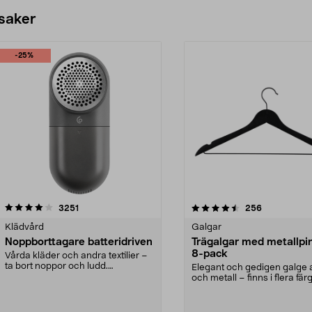
 saker
-25%
4.5av 5 stjärnor
recensioner
4.0av 5 stjärnor
recensioner
3251
256
Klädvård
Galgar
Noppborttagare batteridriven
Trägalgar med metallpi
8-pack
Vårda kläder och andra textilier –
ta bort noppor och ludd.
Elegant och gedigen galge a
Noppborttagaren fräs...
och metall – finns i flera färg
Galge med sv...