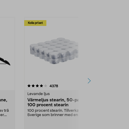
Kolla priset
Multibuy
4.5av 5 stjärnor
recensioner
4.5
4378
2
Levande ljus
Rengöringsm
nne,
Värmeljus stearin, 50-pack,
Bikarbonat
100 procent stearin
Ett allsidigt 
städning och 
v trä
100 procent stearin. Tillverkade i
ute. Städa med
er.
Sverige som brinner med en
vacker och sotfri ...