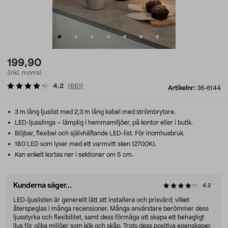
199,90
(inkl. moms)
4.2
(
661
)
Artikelnr:
36-6144
3 m lång ljuslist med 2,3 m lång kabel med strömbrytare.
LED-ljusslinga – lämplig i hemmamiljöer, på kontor eller i butik.
Böjbar, flexibel och självhäftande LED-list. För inomhusbruk.
180 LED som lyser med ett varmvitt sken (2700K).
Kan enkelt kortas ner i sektioner om 5 cm.
Kunderna säger...
4.2
LED-ljuslisten är generellt lätt att installera och prisvärd, vilket
återspeglas i många recensioner. Många användare berömmer dess
ljusstyrka och flexibilitet, samt dess förmåga att skapa ett behagligt
ljus för olika miljöer som kök och skåp. Trots dess positiva egenskaper,