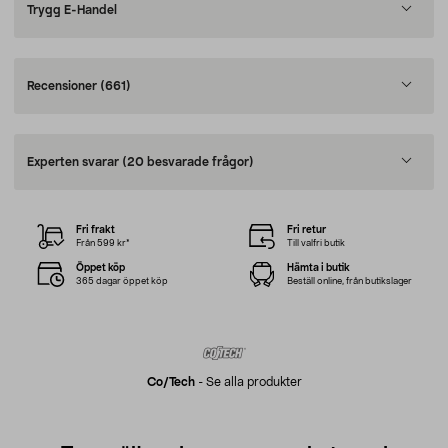
Trygg E-Handel
Recensioner
(661)
Experten svarar
(20 besvarade frågor)
Fri frakt
Fri retur
Från 599 kr*
Till valfri butik
Öppet köp
Hämta i butik
365 dagar öppet köp
Beställ online, från butikslager
Co/tech
-
Se alla produkter