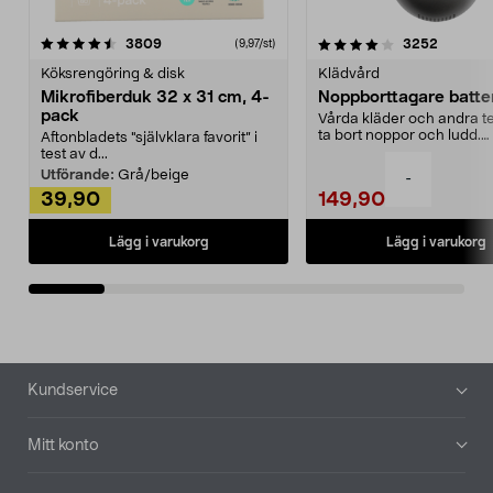
4.0av 5 stjärnor
recensioner
4.5av 5 stjärnor
recensio
3809
3252
(9,97/st)
Köksrengöring & disk
Klädvård
Mikrofiberduk 32 x 31 cm, 4-
Noppborttagare batter
pack
Vårda kläder och andra tex
ta bort noppor och ludd.
Aftonbladets "självklara favorit” i
Noppborttagaren fräs...
test av d...
Utförande:
Grå/beige
-
39,90
149,90
Lägg i varukorg
Lägg i varukorg
Sidfot
Kundservice
Mitt konto