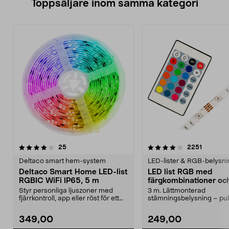
Toppsäljare inom samma kategori
4.0 av 5 stjärnor
recensioner
4.0 av 5 stjärnor
recensio
25
2251
Deltaco smart hem-system
LED-lister & RGB-belysni
Deltaco Smart Home LED-list
LED list RGB med
RGBIC WiFi IP65, 5 m
färgkombinationer oc
fjärrkontroll, Cotech
Styr personliga ljuszoner med
3 m. Lättmonterad
fjärrkontroll, app eller röst för ett
stämningsbelysning – pu
unikt ljusfl...
ljus eller fast sken. LED-lju
349,00
249,00