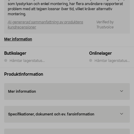
som lysstyrkan och enkel montering, har flera användare rapporterat
problem med att tejpen lossnar över tid, vilket kräver alternativ
montering.
AI-genererad sammanfattning av produktens
Verified by
kundrecensioner
Trustvoice
Mer information
Butikslager
Onlinelager
Hämtar lagerstatus...
Hämtar lagerstatus...
Produktinformation
Mer information
Specifikationer, dokument och ev. faroinformation