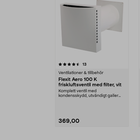
5av 5 stjärnor
5.0av 5 stjärnor
recensioner
13
Ventilationer & tillbehör
Flexit Aero 100 K
friskluftsventil med filter, vit
Komplett ventil med
kondensskydd, utvändigt galler
och insektsskydd. Flexit Aero...
369,00