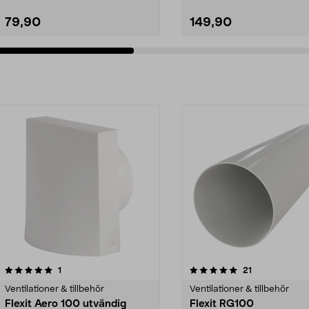
79,90
149,90
5.0av 5 stjärnor
recensioner
recensioner
1
21
Ventilationer & tillbehör
Ventilationer & tillbehör
Flexit Aero 100 utvändig
Flexit RG100