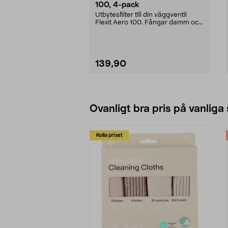
100, 4-pack
Utbytesfilter till din väggventil
Flexit Aero 100. Fångar damm och
insekter för ...
139,90
Lägg i varukorg
Ovanligt bra pris på vanliga
Kolla priset