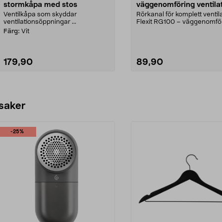
stormkåpa med stos
väggenomföring ventilat
100 x 350 mm
Ventilkåpa som skyddar
Rörkanal för komplett ventila
ventilationsöppningar ...
Flexit RG100 – väggenomföri
badrumsflä...
Färg:
Vit
179,90
89,90
Lägg i varukorg
Lägg i varukorg
 saker
-25%