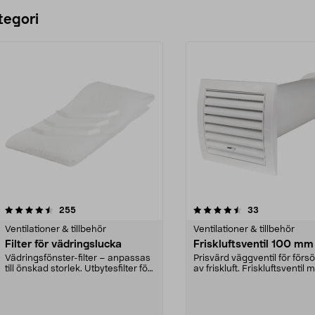
Lägg i varukorg
Lägg i varukorg
tegori
4.5 av 5 stjärnor
recensioner
4.5 av 5 stjärnor
recensioner
255
33
Ventilationer & tillbehör
Ventilationer & tillbehör
Filter för vädringslucka
Friskluftsventil 100 mm
Vädringsfönster-filter – anpassas
Prisvärd väggventil för försö
till önskad storlek. Utbytesfilter för
av friskluft. Friskluftsventil 
fönster...
galler bå...