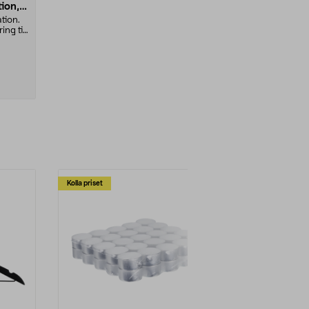
ion,
tion.
ng till
Kolla priset
Multibuy