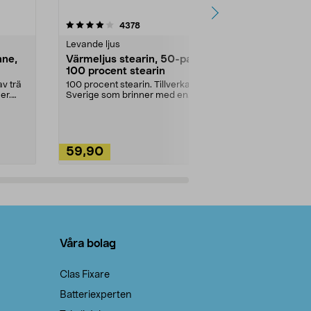
4.5av 5 stjärnor
recensioner
4.5
4378
2
Levande ljus
Rengöringsm
nne,
Värmeljus stearin, 50-pack,
Bikarbonat
100 procent stearin
Ett allsidigt 
städning och 
v trä
100 procent stearin. Tillverkade i
ute. Städa med
er.
Sverige som brinner med en
vacker och sotfri ...
59,90
49,90
Lägg i varukorg
Lägg
Våra bolag
Clas Fixare
Batteriexperten