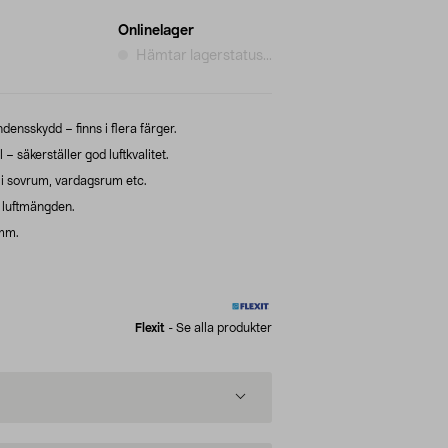
Onlinelager
Hämtar lagerstatus...
ndensskydd – finns i flera färger.
– säkerställer god luftkvalitet.
n i sovrum, vardagsrum etc.
v luftmängden.
 mm.
Flexit
-
Se alla produkter