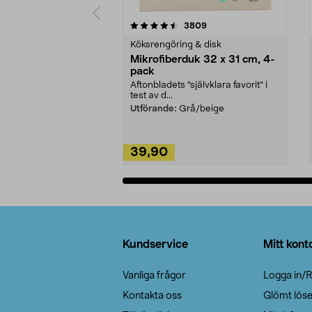
5av 5 stjärnor
4.0av 5 stjärnor
recensioner
3809
Köksrengöring & disk
Mikrofiberduk 32 x 31 cm, 4-
pack
Aftonbladets "självklara favorit” i
test av d...
Utförande:
Grå/beige
39,90
Lägg i varukorg
Sidfot
Kundservice
Mitt kont
Vanliga frågor
Logga in/R
Kontakta oss
Glömt lös