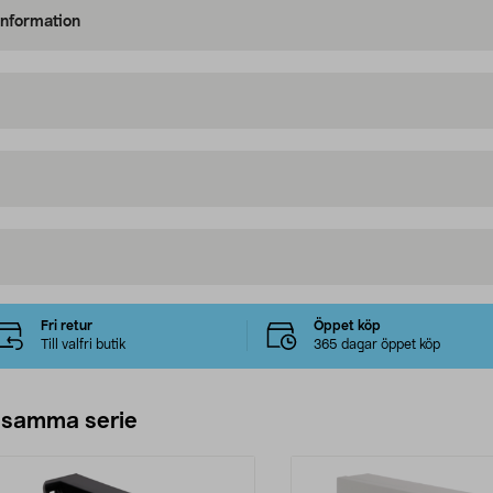
information
Fri retur
Öppet köp
Till valfri butik
365 dagar öppet köp
 samma serie