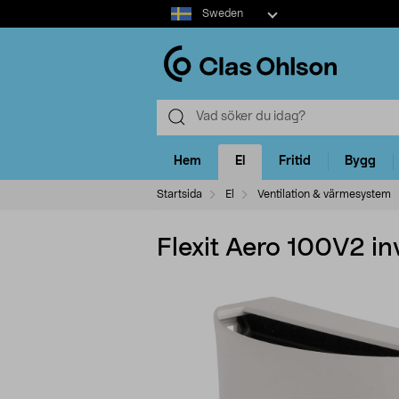
Select
Sweden
market
Hem
El
Fritid
Bygg
Startsida
El
Ventilation & värmesystem
Flexit Aero 100V2 in