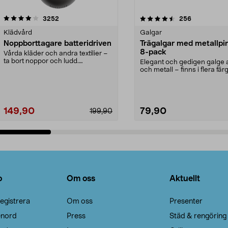
4.5av 5 stjärnor
recensioner
4.0av 5 stjärnor
recensioner
3252
256
Klädvård
Galgar
Noppborttagare batteridriven
Trägalgar med metallpi
8-pack
Vårda kläder och andra textilier –
ta bort noppor och ludd.
Elegant och gedigen galge a
Noppborttagaren fräs...
och metall – finns i flera färg
Galge med sv...
149,90
79,90
199,90
Lägg i varukorg
Lägg i varukorg
o
Om oss
Aktuellt
egistrera
Om oss
Presenter
enord
Press
Städ & rengöring