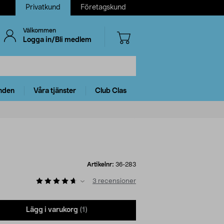
Privatkund
Företagskund
Välkommen
Logga in/Bli medlem
nden
Våra tjänster
Club Clas
Artikelnr:
36-283
3
recensioner
Lägg i varukorg
(1)