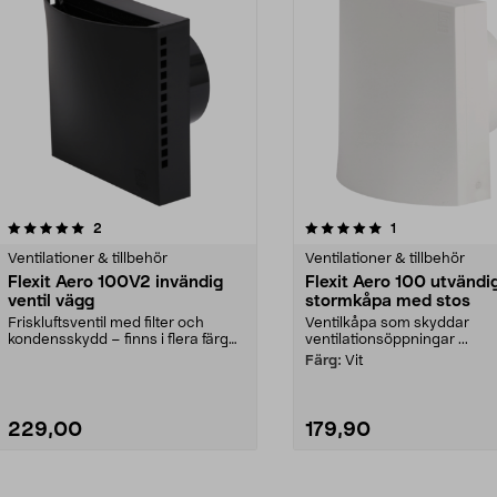
5.0av 5 stjärnor
recensioner
recensioner
2
1
Ventilationer & tillbehör
Ventilationer & tillbehör
Flexit Aero 100V2 invändig
Flexit Aero 100 utvändi
ventil vägg
stormkåpa med stos
Friskluftsventil med filter och
Ventilkåpa som skyddar
kondensskydd – finns i flera färger.
ventilationsöppningar ...
Flexit Aero...
Färg:
Vit
229,00
179,90