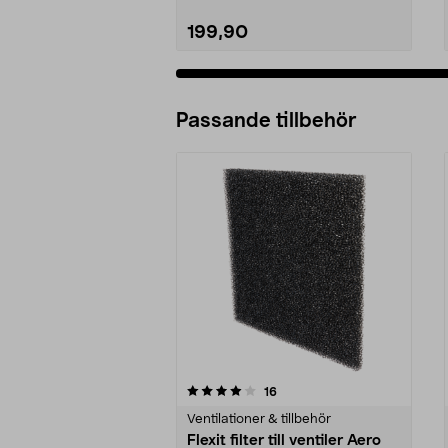
199,90
Passande tillbehör
0av 5 stjärnor
5.0av 5 stjärnor
recensioner
16
Ventilationer & tillbehör
Flexit filter till ventiler Aero