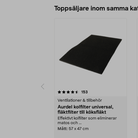
Lägg i varukorg
Toppsäljare inom samma ka
5 av 5 stjärnor
4.5 av 5 stjärnor
recensioner
153
Ventilationer & tillbehör
Aurdel kolfilter universal,
fläktfilter till köksfläkt
Effektivt kolfilter som eliminerar
matos och ...
Mått:
57 x 47 cm