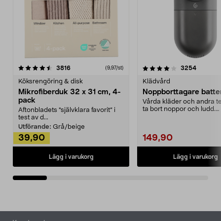
4.0av 5 stjärnor
recensioner
4.5av 5 stjärnor
recensio
3816
3254
(9,97/st)
Köksrengöring & disk
Klädvård
Mikrofiberduk 32 x 31 cm, 4-
Noppborttagare batter
pack
Vårda kläder och andra tex
ta bort noppor och ludd.
Aftonbladets "självklara favorit” i
Noppborttagaren fräs...
test av d...
Utförande:
Grå/beige
39,90
149,90
Lägg i varukorg
Lägg i varukorg
Sidfot