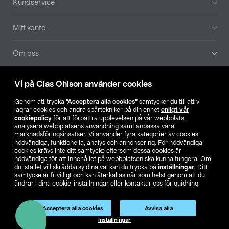
Kundservice
Mitt konto
Om oss
Aktuellt
Vi på Clas Ohlson använder cookies
Genom att trycka
”Acceptera alla cookies”
samtycker du till att vi
Våra bolag
lagrar cookies och andra spårtekniker på din enhet
enligt vår
cookiepolicy
för att förbättra upplevelsen på vår webbplats,
analysera webbplatsens användning samt anpassa våra
Hitta butik
marknadsföringsinsatser. Vi använder fyra kategorier av cookies:
nödvändiga, funktionella, analys och annonsering. För nödvändiga
cookies krävs inte ditt samtycke eftersom dessa cookies är
SE
NO
FI
nödvändiga för att innehållet på webbplatsen ska kunna fungera. Om
du istället vill skräddarsy dina val kan du trycka på
inställningar
. Ditt
samtycke är frivilligt och kan återkallas när som helst genom att du
ändrar i dina cookie-inställningar eller kontaktar oss för guidning.
Acceptera alla cookies
Avvisa alla
Inställningar
Köpvillkor
Privacy statement
Klubbvillkor
För företag