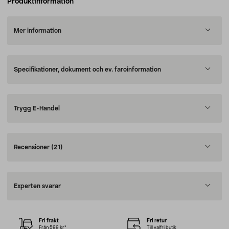
Produktinformation
Mer information
Specifikationer, dokument och ev. faroinformation
Trygg E-Handel
Recensioner
(21)
Experten svarar
Fri frakt
Fri retur
Från 599 kr*
Till valfri butik