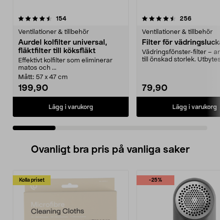
4.5 av 5 stjärnor
recensioner
4.5 av 5 stjärnor
recension
154
256
Ventilationer & tillbehör
Ventilationer & tillbehör
Aurdel kolfilter universal,
Filter för vädringsluc
fläktfilter till köksfläkt
Vädringsfönster-filter – 
till önskad storlek. Utbytesf
Effektivt kolfilter som eliminerar
fönster...
matos och ...
Mått:
57 x 47 cm
199,90
79,90
Lägg i varukorg
Lägg i varukorg
Ovanligt bra pris på vanliga saker
Kolla priset
-25%