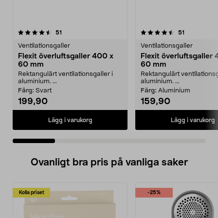
4.5 av 5 stjärnor
recensioner
4.5 av 5 stjärnor
recensioner
51
51
Ventilationsgaller
Ventilationsgaller
Flexit överluftsgaller 400 x
Flexit överluftsgaller
60 mm
60 mm
Rektangulärt ventilationsgaller i
Rektangulärt ventilationsg
aluminium. ...
aluminium. ...
Färg:
Svart
Färg:
Aluminium
199,90
159,90
Lägg i varukorg
Lägg i varukorg
Ovanligt bra pris på vanliga saker
Kolla priset
-25%