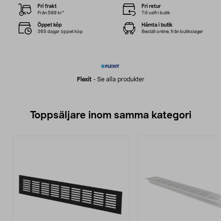
Fri frakt
Fri retur
Från 599 kr*
Till valfri butik
Öppet köp
Hämta i butik
365 dagar öppet köp
Beställ online, från butikslager
Flexit
-
Se alla produkter
Toppsäljare inom samma kategori