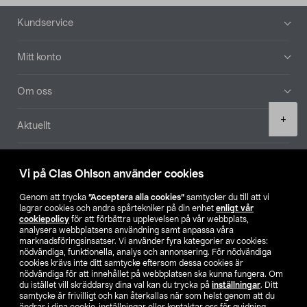
Sidfot
Kundservice
Mitt konto
Om oss
Product
+
Aktuellt
quantity
Våra bolag
Vi på Clas Ohlson använder cookies
Hitta butik
Genom att trycka
”Acceptera alla cookies”
samtycker du till att vi
lagrar cookies och andra spårtekniker på din enhet
enligt vår
cookiepolicy
för att förbättra upplevelsen på vår webbplats,
SE
NO
FI
analysera webbplatsens användning samt anpassa våra
marknadsföringsinsatser. Vi använder fyra kategorier av cookies:
nödvändiga, funktionella, analys och annonsering. För nödvändiga
cookies krävs inte ditt samtycke eftersom dessa cookies är
nödvändiga för att innehållet på webbplatsen ska kunna fungera. Om
du istället vill skräddarsy dina val kan du trycka på
inställningar
. Ditt
samtycke är frivilligt och kan återkallas när som helst genom att du