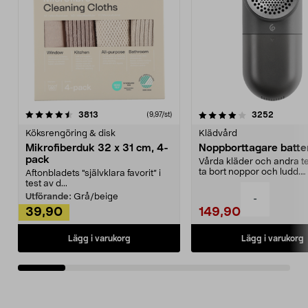
4.0av 5 stjärnor
recensioner
4.5av 5 stjärnor
recensio
3813
3252
(9,97/st)
Köksrengöring & disk
Klädvård
Mikrofiberduk 32 x 31 cm, 4-
Noppborttagare batter
pack
Vårda kläder och andra tex
ta bort noppor och ludd.
Aftonbladets "självklara favorit” i
Noppborttagaren fräs...
test av d...
Utförande:
Grå/beige
-
39,90
149,90
Lägg i varukorg
Lägg i varukorg