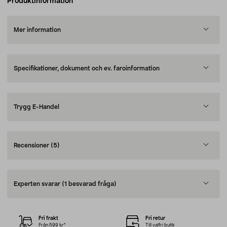
Produktinformation
Mer information
Specifikationer, dokument och ev. faroinformation
Trygg E-Handel
Recensioner
(5)
Experten svarar
(1 besvarad fråga)
Fri frakt
Fri retur
Från 599 kr*
Till valfri butik