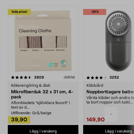
Kolla priset
-25%
4.0av 5 stjärnor
recensioner
4.5av 5 stjärnor
recensio
3809
3252
(9,97/st)
Köksrengöring & disk
Klädvård
Mikrofiberduk 32 x 31 cm, 4-
Noppborttagare batter
pack
Vårda kläder och andra tex
ta bort noppor och ludd.
Aftonbladets "självklara favorit” i
Noppborttagaren fräs...
test av d...
Utförande:
Grå/beige
-
39,90
149,90
Lägg i varukorg
Lägg i varukorg