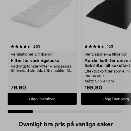
4.5 av 5 stjärnor
recensioner
4.5 av 5 stjärnor
recensione
255
153
Ventilationer & tillbehör
Ventilationer & tillbehör
Filter för vädringslucka
Aurdel kolfilter univer
fläktfilter till köksfläkt
Vädringsfönster-filter – anpassas
till önskad storlek. Utbytesfilter för
Effektivt kolfilter som elim
fönster...
matos och ...
Mått:
57 x 47 cm
79,90
199,90
Lägg i varukorg
Lägg i varukorg
Ovanligt bra pris på vanliga saker