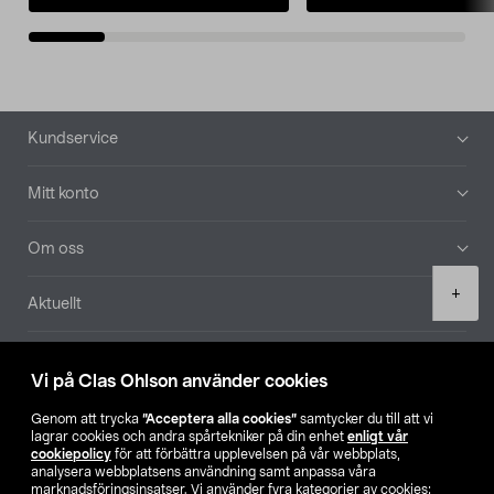
Sidfot
Kundservice
Mitt konto
Om oss
Product
+
Aktuellt
quantity
Våra bolag
Vi på Clas Ohlson använder cookies
Hitta butik
Genom att trycka
”Acceptera alla cookies”
samtycker du till att vi
lagrar cookies och andra spårtekniker på din enhet
enligt vår
cookiepolicy
för att förbättra upplevelsen på vår webbplats,
SE
NO
FI
analysera webbplatsens användning samt anpassa våra
marknadsföringsinsatser. Vi använder fyra kategorier av cookies: