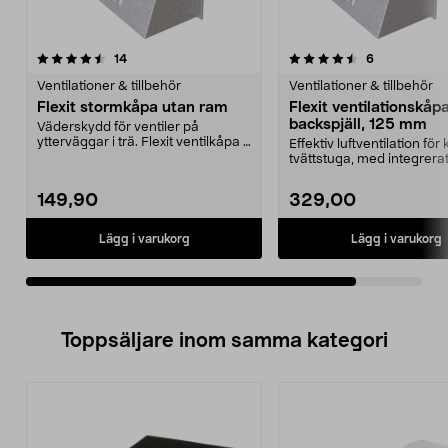
4.5av 5 stjärnor
recensioner
recensioner
14
6
Ventilationer & tillbehör
Ventilationer & tillbehör
Flexit stormkåpa utan ram
Flexit ventilationskå
backspjäll, 125 mm
Väderskydd för ventiler på
ytterväggar i trä. Flexit ventilkåpa i
Effektiv luftventilation för
aluzinkbelagt ...
tvättstuga, med integrera
backspjäll. Flex...
149,90
329,00
Lägg i varukorg
Lägg i varukorg
Toppsäljare inom samma kategori