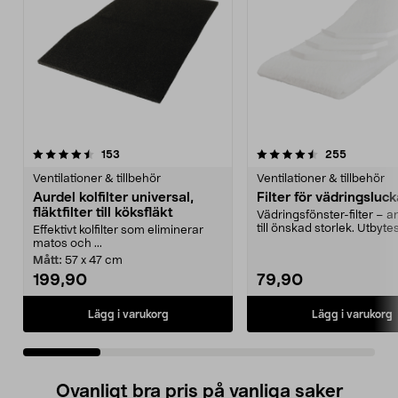
4.5 av 5 stjärnor
recensioner
4.5 av 5 stjärnor
recension
153
255
Ventilationer & tillbehör
Ventilationer & tillbehör
Aurdel kolfilter universal,
Filter för vädringsluc
fläktfilter till köksfläkt
Vädringsfönster-filter – 
till önskad storlek. Utbytesf
Effektivt kolfilter som eliminerar
fönster...
matos och ...
Mått:
57 x 47 cm
199,90
79,90
Lägg i varukorg
Lägg i varukorg
Ovanligt bra pris på vanliga saker