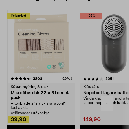
Kolla priset
-25%
4.0av 5 stjärnor
recensioner
4.5av 5 stjärnor
recensio
3808
3251
(9,97/st)
Köksrengöring & disk
Klädvård
Mikrofiberduk 32 x 31 cm, 4-
Noppborttagare batter
pack
Vårda kläder och andra tex
ta bort noppor och ludd.
-
Aftonbladets "självklara favorit” i
Noppborttagaren fräs...
test av d...
Utförande:
Grå/beige
39,90
149,90