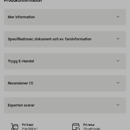
Produktinformation
Mer information
Specifikationer, dokument och ev. faroinformation
Trygg E-Handel
Recensioner
(1)
Experten svarar
Fri frakt
Fri retur
Från 599 kr*
Till valfri butik