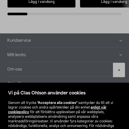
Lägg i varukorg
Lägg i varukorg
Sidfot
Kundservice
Mitt konto
Product
Om oss
+
quantity
Aktuellt
Vi på Clas Ohlson använder cookies
Våra bolag
Genom att trycka
”Acceptera alla cookies”
samtycker du till att vi
lagrar cookies och andra spårtekniker på din enhet
enligt vår
Hitta butik
cookiepolicy
för att förbättra upplevelsen på vår webbplats,
analysera webbplatsens användning samt anpassa våra
marknadsföringsinsatser. Vi använder fyra kategorier av cookies:
nödvändiga, funktionella, analys och annonsering. För nödvändiga
SE
NO
FI