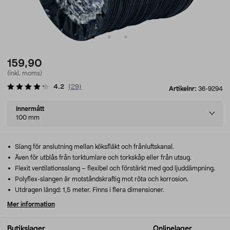
159,90
(inkl. moms)
4.2
(
29
)
Artikelnr:
36-9294
Select
Innermått
variant
100 mm
Slang för anslutning mellan köksfläkt och frånluftskanal.
Även för utblås från torktumlare och torkskåp eller från utsug.
Flexit ventilationsslang – flexibel och förstärkt med god ljuddämpning.
Polyflex-slangen är motståndskraftig mot röta och korrosion.
Utdragen längd: 1,5 meter. Finns i flera dimensioner.
Mer information
Butikslager
Onlinelager