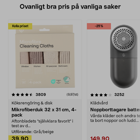
Ovanligt bra pris på vanliga saker
Kolla priset
-25%
4.0av 5 stjärnor
recensioner
4.5av 5 stjärnor
recensio
3809
3252
(9,97/st)
Köksrengöring & disk
Klädvård
Mikrofiberduk 32 x 31 cm, 4-
Noppborttagare batter
pack
Vårda kläder och andra tex
ta bort noppor och ludd.
Aftonbladets "självklara favorit” i
Noppborttagaren fräs...
test av d...
Utförande:
Grå/beige
39,90
149,90