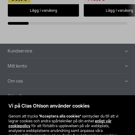
Lägg i varukorg
Lägg i varukorg
Sidfot
Kundservice
Mitt konto
Om oss
Aktuellt
Vi på Clas Ohlson använder cookies
Våra bolag
Genom att trycka
”Acceptera alla cookies”
samtycker du till att vi
lagrar cookies och andra spårtekniker på din enhet
enligt vår
Hitta butik
cookiepolicy
för att förbättra upplevelsen på vår webbplats,
analysera webbplatsens användning samt anpassa våra