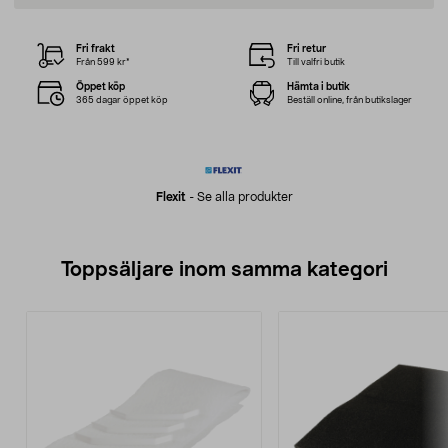
Fri frakt
Fri retur
Från 599 kr*
Till valfri butik
Öppet köp
Hämta i butik
365 dagar öppet köp
Beställ online, från butikslager
Flexit
-
Se alla produkter
Toppsäljare inom samma kategori