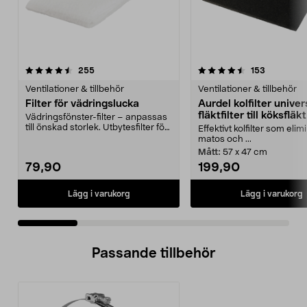
4.5 av 5 stjärnor
recensioner
4.5 av 5 stjärnor
recensione
255
153
Ventilationer & tillbehör
Ventilationer & tillbehör
Filter för vädringslucka
Aurdel kolfilter univer
fläktfilter till köksfläkt
Vädringsfönster-filter – anpassas
till önskad storlek. Utbytesfilter för
Effektivt kolfilter som elim
fönster...
matos och ...
Mått:
57 x 47 cm
79,90
199,90
Lägg i varukorg
Lägg i varukorg
Passande tillbehör