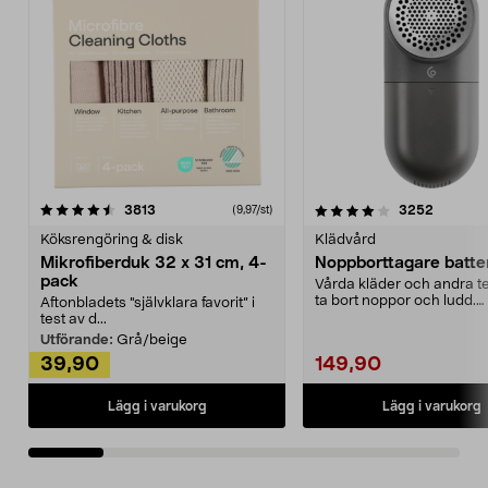
4.0av 5 stjärnor
recensioner
4.5av 5 stjärnor
recensio
3813
3252
(9,97/st)
Köksrengöring & disk
Klädvård
Mikrofiberduk 32 x 31 cm, 4-
Noppborttagare batter
pack
Vårda kläder och andra tex
ta bort noppor och ludd.
Aftonbladets "självklara favorit” i
Noppborttagaren fräs...
test av d...
Utförande:
Grå/beige
39,90
149,90
Lägg i varukorg
Lägg i varukorg