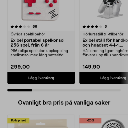
4.0 av 5 stjärnor
recensioner
4.5 av 5 stjärnor
recensioner
66
8
Övriga speltillbehör
Hörlursställ & -tillbehör
Exibel portabel spelkonsol
Exibel ställ för handko
256 spel, från 6 år
och headset 4-i-1,
transparent
256 roliga spel utan uppkoppling –
Håll ordning i gaminghör
spelkonsol med lång batteritid.
förvara upp till 3 handkont
Exibel portab...
och 1 headset. E...
299,00
149,90
Lägg i varukorg
Lägg i varukorg
Ovanligt bra pris på vanliga saker
Kolla priset
-25%