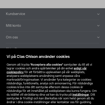
Sidfot
Kundservice
Mitt konto
Om oss
Aktuellt
Vi på Clas Ohlson använder cookies
Våra bolag
Genom att trycka
”Acceptera alla cookies”
samtycker du till att vi
lagrar cookies och andra spårtekniker på din enhet
enligt vår
Hitta butik
cookiepolicy
för att förbättra upplevelsen på vår webbplats,
analysera webbplatsens användning samt anpassa våra
marknadsföringsinsatser. Vi använder fyra kategorier av cookies:
nödvändiga, funktionella, analys och annonsering. För nödvändiga
SE
NO
FI
cookies krävs inte ditt samtycke eftersom dessa cookies är
nödvändiga för att innehållet på webbplatsen ska kunna fungera. Om
du istället vill skräddarsy dina val kan du trycka på
inställningar
. Ditt
samtycke är frivilligt och kan återkallas när som helst genom att du
ändrar i dina cookie-inställningar eller kontaktar oss för guidning.