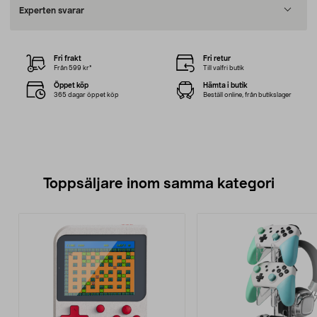
Experten svarar
Fri frakt
Fri retur
Från 599 kr*
Till valfri butik
Öppet köp
Hämta i butik
365 dagar öppet köp
Beställ online, från butikslager
Toppsäljare inom samma kategori