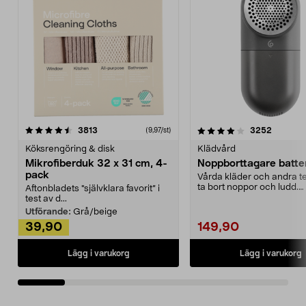
4.0av 5 stjärnor
recensioner
4.5av 5 stjärnor
recensio
3813
3252
(9,97/st)
Köksrengöring & disk
Klädvård
Mikrofiberduk 32 x 31 cm, 4-
Noppborttagare batter
pack
Vårda kläder och andra tex
ta bort noppor och ludd.
Aftonbladets "självklara favorit” i
Noppborttagaren fräs...
test av d...
Utförande:
Grå/beige
39,90
149,90
Lägg i varukorg
Lägg i varukorg