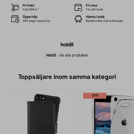
Fri frakt
Fri retur
Från 599 kr*
Till valfri butik
Öppet köp
Hämta i butik
365 dagar öppet köp
Beställ online, från butikslager
Holdit
-
Se alla produkter
Toppsäljare inom samma kategori
-27%