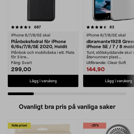
4.5 av 5 stjärnor
recensioner
4.5 av 5 stjärnor
recensione
687
83
iPhone 6/7/8/SE skal
iPhone 6/7/8/SE skal
Plånboksfodral för iPhone
dbramante1928 Gree
6/6s/7/8/SE 2020, Holdit
iPhone SE / 7 / 8 mobi
Plånbok och mobilväska i ett. Plats
Tunt, stötskyddande skal 
för 3 kre...
återvunnen plast....
Färg:
Svart
Utförande:
Clear Soft
299,00
144,90
Lägg i varukorg
Lägg i varukorg
Ovanligt bra pris på vanliga saker
Kolla priset
-25%