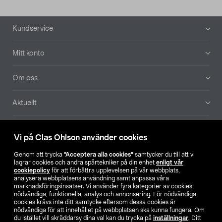
Sidfot
Kundservice
Mitt konto
Om oss
Aktuellt
Våra bolag
Vi på Clas Ohlson använder cookies
Hitta butik
Genom att trycka
”Acceptera alla cookies”
samtycker du till att vi
lagrar cookies och andra spårtekniker på din enhet
enligt vår
cookiepolicy
för att förbättra upplevelsen på vår webbplats,
SE
NO
FI
analysera webbplatsens användning samt anpassa våra
marknadsföringsinsatser. Vi använder fyra kategorier av cookies:
nödvändiga, funktionella, analys och annonsering. För nödvändiga
cookies krävs inte ditt samtycke eftersom dessa cookies är
nödvändiga för att innehållet på webbplatsen ska kunna fungera. Om
du istället vill skräddarsy dina val kan du trycka på
inställningar
. Ditt