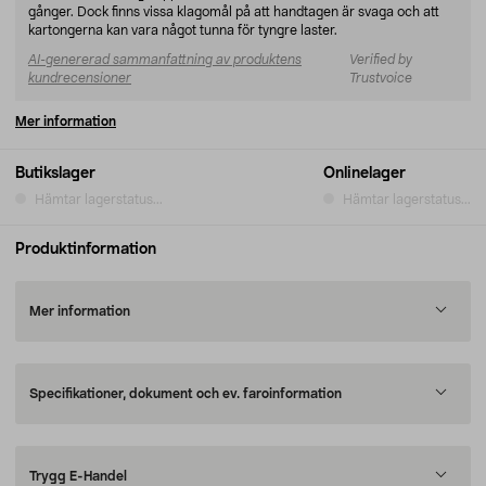
gånger. Dock finns vissa klagomål på att handtagen är svaga och att
kartongerna kan vara något tunna för tyngre laster.
AI-genererad sammanfattning av produktens
Verified by
kundrecensioner
Trustvoice
Mer information
Butikslager
Onlinelager
Hämtar lagerstatus...
Hämtar lagerstatus...
Produktinformation
Mer information
Specifikationer, dokument och ev. faroinformation
Trygg E-Handel