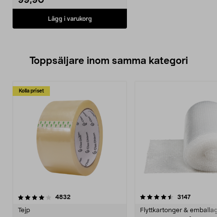
99,90
Lägg i varukorg
Toppsäljare inom samma kategori
Kolla priset
4.5 av 5 stjärnor
recensioner
4.5 av 5 stjärnor
recension
4832
3147
Tejp
Flyttkartonger & emballa