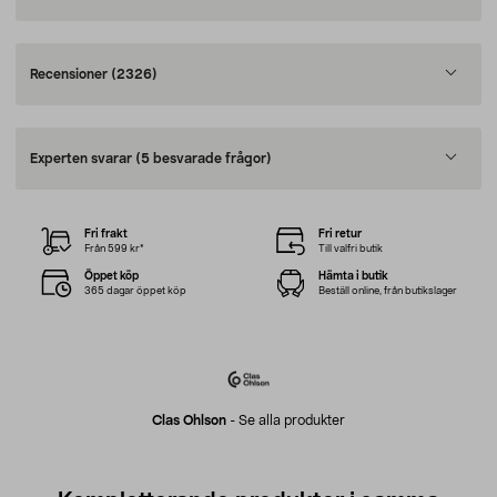
Recensioner
(2326)
Experten svarar
(5 besvarade frågor)
Fri frakt
Fri retur
Från 599 kr*
Till valfri butik
Öppet köp
Hämta i butik
365 dagar öppet köp
Beställ online, från butikslager
Clas Ohlson
-
Se alla produkter