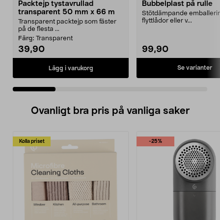
Packtejp tystavrullad
Bubbelplast på rulle
transparent 50 mm x 66 m
Stötdämpande emballerin
flyttlådor eller v...
Transparent packtejp som fäster
på de flesta ...
Färg:
Transparent
39,90
99,90
Se varianter
Lägg i varukorg
Ovanligt bra pris på vanliga saker
Kolla priset
-25%