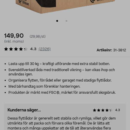
149,90
(29,98/st)
(inkl. moms)
4.3
(
2326
)
Artikelnr:
31-3812
Lasta upp till 30 kg – kraftigt utförande med extra stabil botten.
Svensktillverkad låda med traditionell vikning – kan vikas ihop och
användas igen.
Organisera flytten, förrådet eller garaget med stadiga flyttlådor.
Med bärhandtag som förenklar hanteringen.
Produkten är märkt med FSC®, märket för ansvarsfullt skogsbruk.
Kunderna säger...
4.3
Dessa flyttlådor är generellt sett stabila och rymliga, vilket gör dem
utmärkta för att packa och förvara olika föremål. De är lätta att
montera och många uppskattar att de tål att återanvändas flera