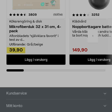
4.0av 5 stjärnor
recensioner
4.5av 5 stjärnor
recensio
3809
3252
(9,97/st)
Köksrengöring & disk
Klädvård
Mikrofiberduk 32 x 31 cm, 4-
Noppborttagare batter
pack
Vårda kläder och andra tex
ta bort noppor och ludd.
-
Aftonbladets "självklara favorit” i
Noppborttagaren fräs...
test av d...
Utförande:
Grå/beige
39,90
149,90
Lägg i varukorg
Lägg i varukorg
Sidfot
Kundservice
Mitt konto