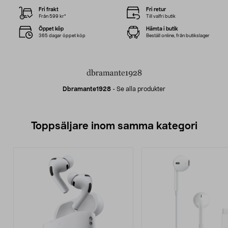
Fri frakt
Fri retur
Från 599 kr*
Till valfri butik
Öppet köp
Hämta i butik
365 dagar öppet köp
Beställ online, från butikslager
Dbramante1928
-
Se alla produkter
Toppsäljare inom samma kategori