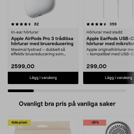
4.5 av 5 stjärnor
recensioner
4.5 av 5 stjärnor
recension
82
359
In-ear hörlurar
Hörlurar med sladd
Apple AirPods Pro 3 trådlösa
Apple EarPods USB-C
hörlurar med brusreducering
hörlurar med mikrofo
Maximal tystnad – dubbelt så
Apple originalhörlurar 
effektiv brusreducering som
– kompatibel med USB-C
föregångaren. Apple Air...
med iOS 10 eller...
2599,00
299,00
Lägg i varukorg
Lägg i varukorg
Ovanligt bra pris på vanliga saker
Kolla priset
-25%