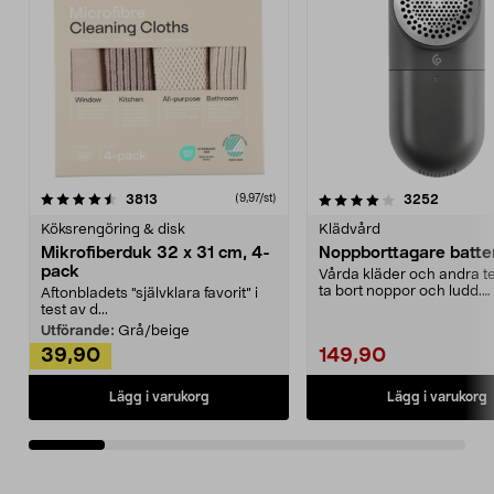
4.0av 5 stjärnor
recensioner
4.5av 5 stjärnor
recensio
3813
3252
(9,97/st)
Köksrengöring & disk
Klädvård
Mikrofiberduk 32 x 31 cm, 4-
Noppborttagare batter
pack
Vårda kläder och andra tex
ta bort noppor och ludd.
Aftonbladets "självklara favorit” i
Noppborttagaren fräs...
test av d...
Utförande:
Grå/beige
39,90
149,90
Lägg i varukorg
Lägg i varukorg