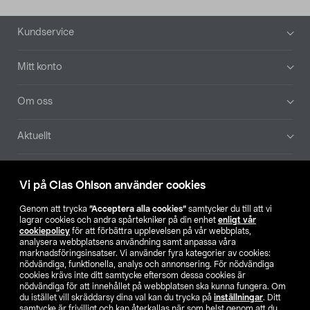
Sidfot
Kundservice
Mitt konto
Om oss
Aktuellt
Våra bolag
Vi på Clas Ohlson använder cookies
Hitta butik
Genom att trycka
”Acceptera alla cookies”
samtycker du till att vi
lagrar cookies och andra spårtekniker på din enhet
enligt vår
cookiepolicy
för att förbättra upplevelsen på vår webbplats,
SE
NO
FI
analysera webbplatsens användning samt anpassa våra
marknadsföringsinsatser. Vi använder fyra kategorier av cookies:
nödvändiga, funktionella, analys och annonsering. För nödvändiga
cookies krävs inte ditt samtycke eftersom dessa cookies är
nödvändiga för att innehållet på webbplatsen ska kunna fungera. Om
du istället vill skräddarsy dina val kan du trycka på
inställningar
. Ditt
samtycke är frivilligt och kan återkallas när som helst genom att du