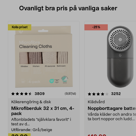
Ovanligt bra pris på vanliga saker
Kolla priset
-25%
4.0av 5 stjärnor
recensioner
4.5av 5 stjärnor
recensio
3809
3252
(9,97/st)
Köksrengöring & disk
Klädvård
Mikrofiberduk 32 x 31 cm, 4-
Noppborttagare batter
pack
Vårda kläder och andra tex
ta bort noppor och ludd.
Aftonbladets "självklara favorit” i
Noppborttagaren fräs...
test av d...
Utförande:
Grå/beige