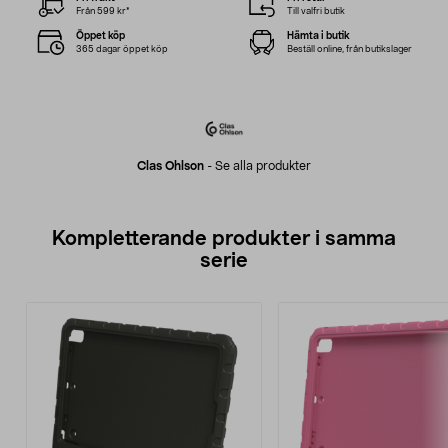
Från 599 kr*
Till valfri butik
Öppet köp
Hämta i butik
365 dagar öppet köp
Beställ online, från butikslager
Clas Ohlson
-
Se alla produkter
Kompletterande produkter i samma
serie