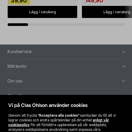
39,90
149,90
Lägg i varukorg
Lägg i varukorg
Sidfot
Kundservice
Mitt konto
Om oss
Aktuellt
Vi på Clas Ohlson använder cookies
Våra bolag
Genom att trycka
”Acceptera alla cookies”
samtycker du till att vi
lagrar cookies och andra spårtekniker på din enhet
enligt vår
Hitta butik
cookiepolicy
för att förbättra upplevelsen på vår webbplats,
analysera webbplatsens användning samt anpassa våra