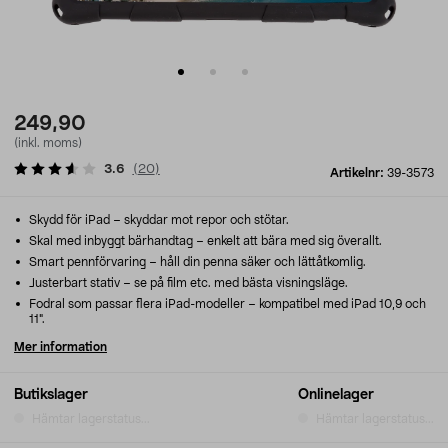
249,90
(inkl. moms)
3.6
(
20
)
Artikelnr:
39-3573
Skydd för iPad – skyddar mot repor och stötar.
Skal med inbyggt bärhandtag – enkelt att bära med sig överallt.
Smart pennförvaring – håll din penna säker och lättåtkomlig.
Justerbart stativ – se på film etc. med bästa visningsläge.
Fodral som passar flera iPad-modeller – kompatibel med iPad 10,9 och
11".
Mer information
Butikslager
Onlinelager
Hämtar lagerstatus...
Hämtar lagerstatus...