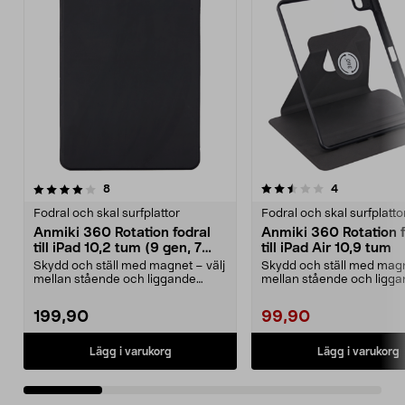
2.5 av 5 stjärnor
recensioner
3.5 av 5 stjärnor
recensioner
8
4
Fodral och skal surfplattor
Fodral och skal surfplatto
Anmiki 360 Rotation fodral
Anmiki 360 Rotation f
till iPad 10,2 tum (9 gen, 7
till iPad Air 10,9 tum
gen, 8 gen)
Skydd och ställ med magnet – välj
Skydd och ställ med magn
mellan stående och liggande
mellan stående och ligg
visningsläge. Anmi...
visningsläge. Anmi...
199,90
99,90
Lägg i varukorg
Lägg i varukorg