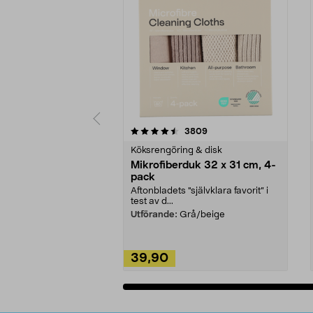
5av 5 stjärnor
4.0av 5 stjärnor
recensioner
3809
Köksrengöring & disk
Mikrofiberduk 32 x 31 cm, 4-
pack
Aftonbladets "självklara favorit” i
test av d...
Utförande:
Grå/beige
39,90
Lägg i varukorg