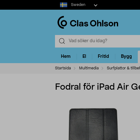
Select
Sweden
market
Hem
El
Fritid
Bygg
Startsida
Multimedia
Surfplattor & tillb
Fodral för iPad Air G