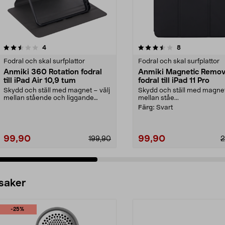
3.5 av 5 stjärnor
recensioner
4.0 av 5 stjärnor
recensioner
4
8
Fodral och skal surfplattor
Fodral och skal surfplattor
Anmiki 360 Rotation fodral
Anmiki Magnetic Remov
till iPad Air 10,9 tum
fodral till iPad 11 Pro
Skydd och ställ med magnet – välj
Skydd och ställ med magnet
mellan stående och liggande
mellan ståe...
visningsläge. Anmi...
Färg:
Svart
99,90
99,90
199,90
2
 saker
-25%