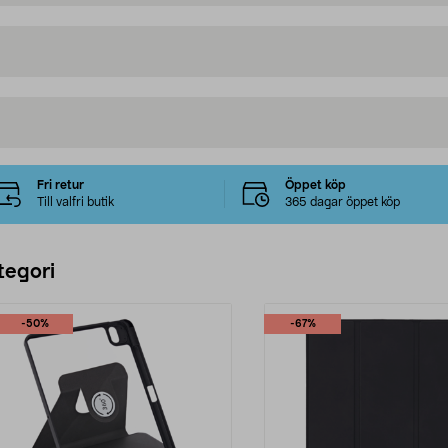
Fri retur
Öppet köp
Till valfri butik
365 dagar öppet köp
tegori
-50%
-67%