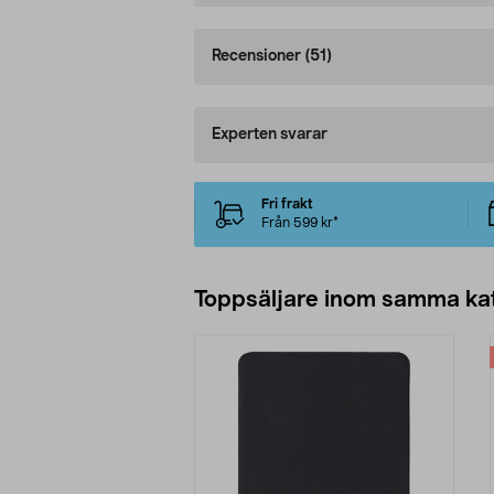
Recensioner
(51)
Experten svarar
Fri frakt
Från 599 kr*
Toppsäljare inom samma ka