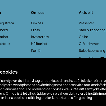
o
Om oss
Aktuellt
egistrera
Om oss
Presenter
enord
Press
Städ & rengöring
ation
Investerare
Grillar
istorik
Hållbarhet
Grästrimmer
Karriär
Solcellsbelysning
 cookies
”
samtycker du till att vi lagrar cookies och andra spårtekniker på din 
analysera webbplatsens användning samt anpassa våra marknadsförings
 och annonsering. För nödvändiga cookies krävs inte ditt samtycke ef
a. Om du istället vill skräddarsy dina val kan du trycka på
inställninga
r i dina cookie-inställningar eller kontaktar oss för guidning.
s Ohlson
Köpvillkor
Privacy statement
Klubbvillkor
H