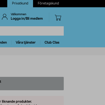
Privatkund
Företagskund
Välkommen
Logga in/Bli medlem
nden
Våra tjänster
Club Clas
t
er
liknande produkter.