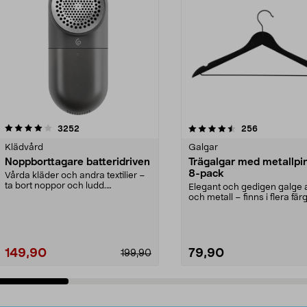
4.5av 5 stjärnor
recensioner
4.0av 5 stjärnor
recensioner
3252
256
Klädvård
Galgar
Noppborttagare batteridriven
Trägalgar med metallpi
8-pack
Vårda kläder och andra textilier –
ta bort noppor och ludd.
Elegant och gedigen galge a
Noppborttagaren fräs...
och metall – finns i flera färg
Galge med sv...
149,90
79,90
199,90
Lägg i varukorg
Lägg i varukorg