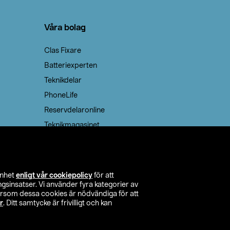
Våra bolag
Clas Fixare
Batteriexperten
Teknikdelar
PhoneLife
Reservdelaronline
Teknikmagasinet
enhet
enligt vår cookiepolicy
för att
insatser. Vi använder fyra kategorier av
tersom dessa cookies är nödvändiga för att
r
. Ditt samtycke är frivilligt och kan
itta butik