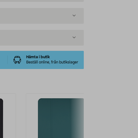
Hämta i butik
Beställ online, från butikslager
-28%