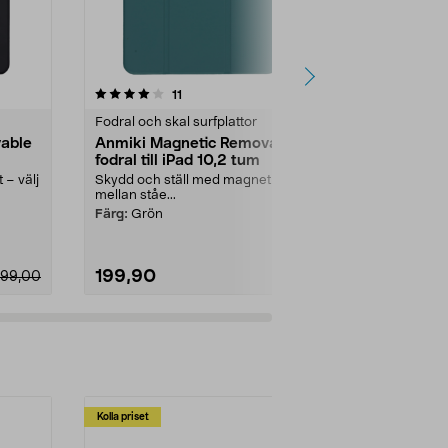
4.0 av 5 stjärnor
recensioner
3.5
11
3
Fodral och skal surfplattor
Fodral och ska
able
Anmiki Magnetic Removable
Fodral för i
fodral till iPad 10,2 tum
generation 
Folio
 – välj
Skydd och ställ med magnet – välj
Ultraslimmat 
mellan ståe...
din iPad från 
Otterbox React
Färg:
Grön
199,90
259,00
99,00
Kolla priset
Multibuy