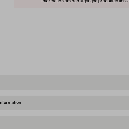
Information om den utgångna produkten finns l
information