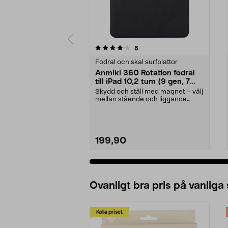
0 av 5 stjärnor
2.5 av 5 stjärnor
recensioner
8
Fodral och skal surfplattor
Anmiki 360 Rotation fodral
till iPad 10,2 tum (9 gen, 7
gen, 8 gen)
Skydd och ställ med magnet – välj
mellan stående och liggande
visningsläge. Anmi...
199,90
Ovanligt bra pris på vanliga
Kolla priset