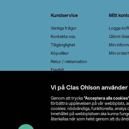
Sidfot
Kundservice
Mitt kont
Vanliga frågor
Logga in/R
Kontakta oss
Glömt lös
Tillgänglighet
Min inform
Köpvillkor
Min orderh
Retur / reklamation
Elavfall
Cookie policy
Leveransalternativ
Vi på Clas Ohlson använder
Genom att trycka
”Acceptera alla cookies
förbättra upplevelsen på vår webbplats, 
cookies: nödvändiga, funktionella, analys
innehållet på webbplatsen ska kunna funger
återkallas när som helst genom att du ändra
© 2026 Cla