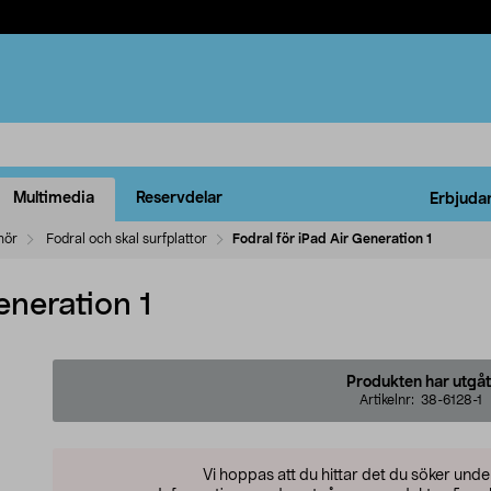
Multimedia
Reservdelar
Erbjuda
ehör
Fodral och skal surfplattor
Fodral för iPad Air Generation 1
eneration 1
Produkten har utgåt
Artikelnr:
38-6128-1
Vi hoppas att du hittar det du söker und