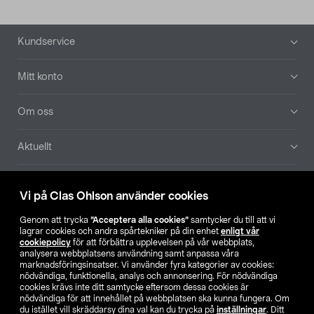
Sidfot
Kundservice
Mitt konto
Om oss
Aktuellt
Våra bolag
Vi på Clas Ohlson använder cookies
Hitta butik
Genom att trycka
”Acceptera alla cookies”
samtycker du till att vi
lagrar cookies och andra spårtekniker på din enhet
enligt vår
cookiepolicy
för att förbättra upplevelsen på vår webbplats,
SE
NO
FI
analysera webbplatsens användning samt anpassa våra
marknadsföringsinsatser. Vi använder fyra kategorier av cookies:
nödvändiga, funktionella, analys och annonsering. För nödvändiga
cookies krävs inte ditt samtycke eftersom dessa cookies är
nödvändiga för att innehållet på webbplatsen ska kunna fungera. Om
du istället vill skräddarsy dina val kan du trycka på
inställningar
. Ditt