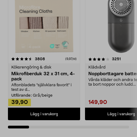
4.0av 5 stjärnor
recensioner
4.5av 5 stjärnor
recensio
3808
3251
(9,97/st)
Köksrengöring & disk
Klädvård
Mikrofiberduk 32 x 31 cm, 4-
Noppborttagare batter
pack
Vårda kläder och andra tex
ta bort noppor och ludd.
Aftonbladets "självklara favorit” i
Noppborttagaren fräs...
test av d...
Utförande:
Grå/beige
39,90
149,90
Lägg i varukorg
Lägg i varukorg