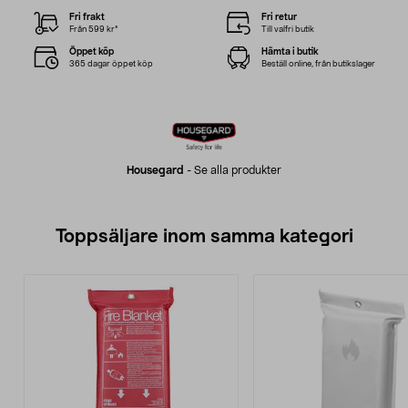
Fri frakt
Fri retur
Från 599 kr*
Till valfri butik
Öppet köp
Hämta i butik
365 dagar öppet köp
Beställ online, från butikslager
Housegard
-
Se alla produkter
Toppsäljare inom samma kategori