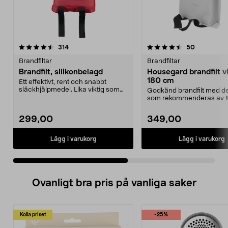
4.5 av 5 stjärnor
recensioner
4.5 av 5 stjärnor
recensione
314
50
Brandfiltar
Brandfiltar
Brandfilt, silikonbelagd
Housegard brandfilt vi
180 cm
Ett effektivt, rent och snabbt
släckhjälpmedel. Lika viktig som
Godkänd brandfilt med d
en brandsläckare...
som rekommenderas av 
diskret vit färg. House...
299,00
349,00
Lägg i varukorg
Lägg i varukorg
Ovanligt bra pris på vanliga saker
Kolla priset
-25%