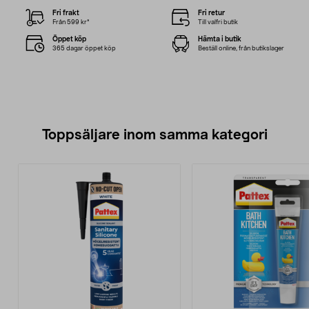
Fri frakt
Fri retur
Från 599 kr*
Till valfri butik
Öppet köp
Hämta i butik
365 dagar öppet köp
Beställ online, från butikslager
Toppsäljare inom samma kategori