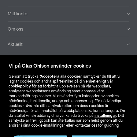
Mitt konto
Om oss
Aktuellt
Våra bolag
Vi på Clas Ohlson använder cookies
Hitta butik
Genom att trycka
”Acceptera alla cookies”
samtycker du till att vi
lagrar cookies och andra spårtekniker på din enhet
enligt vår
cookiepolicy
för att förbättra upplevelsen på vår webbplats,
SE
NO
FI
analysera webbplatsens användning samt anpassa våra
marknadsföringsinsatser. Vi använder fyra kategorier av cookies:
nödvändiga, funktionella, analys och annonsering. För nödvändiga
cookies krävs inte ditt samtycke eftersom dessa cookies är
nödvändiga för att innehållet på webbplatsen ska kunna fungera. Om
du istället vill skräddarsy dina val kan du trycka på
inställningar
. Ditt
samtycke är frivilligt och kan återkallas när som helst genom att du
ändrar i dina cookie-inställningar eller kontaktar oss för guidning.
Köpvillkor
Privacy statement
Klubbvillkor
För företag
Ändra till priser exklusive moms