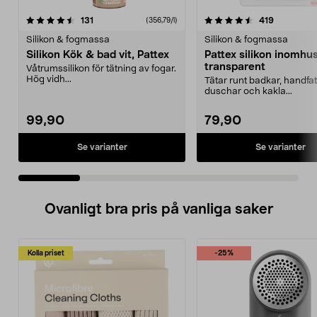
4.5 av 5 stjärnor
recensioner
4.5 av 5 stjärnor
recensione
131
419
(356,79/l)
Silikon & fogmassa
Silikon & fogmassa
Silikon Kök & bad vit, Pattex
Pattex silikon inomhus
transparent
Våtrumssilikon för tätning av fogar.
Hög vidh...
Tätar runt badkar, handfat
duschar och kakla...
99,90
79,90
Se varianter
Se varianter
Ovanligt bra pris på vanliga saker
Kolla priset
-25%