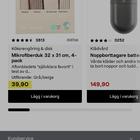
4.0av 5 stjärnor
recensioner
4.5av 5 stjärnor
recensio
3813
3252
(9,97/st)
Köksrengöring & disk
Klädvård
Mikrofiberduk 32 x 31 cm, 4-
Noppborttagare batter
pack
Vårda kläder och andra tex
ta bort noppor och ludd.
Aftonbladets "självklara favorit” i
Noppborttagaren fräs...
test av d...
Utförande:
Grå/beige
39,90
149,90
Lägg i varukorg
Lägg i varukorg
Sidfot
Kundservice