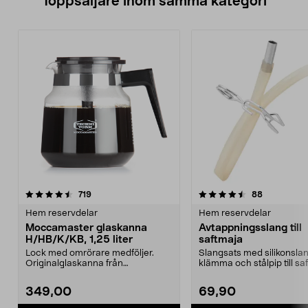
Toppsäljare inom samma kategori
4.5 av 5 stjärnor
recensioner
4.5 av 5 stjärnor
recensione
719
88
Hem reservdelar
Hem reservdelar
Moccamaster glaskanna
Avtappningsslang till
H/HB/K/KB, 1,25 liter
saftmaja
Lock med omrörare medföljer.
Slangsats med silikonslan
Originalglaskanna från
klämma och stålpip till sa
Moccamaster. Förläng livet p...
349,00
69,90