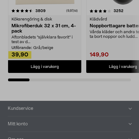
4.0av 5 stjärnor
recensioner
4.5av 5 stjärnor
recensio
3809
3252
(9,97/st)
Köksrengöring & disk
Klädvård
Mikrofiberduk 32 x 31 cm, 4-
Noppborttagare batter
pack
Vårda kläder och andra tex
ta bort noppor och ludd.
Aftonbladets "självklara favorit” i
Noppborttagaren fräs...
test av d...
Utförande:
Grå/beige
39,90
149,90
Lägg i varukorg
Lägg i varukorg
Sidfot
Kundservice
Mitt konto