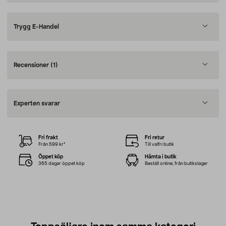
Trygg E-Handel
Recensioner
(1)
Experten svarar
Fri frakt
Fri retur
Från 599 kr*
Till valfri butik
Öppet köp
Hämta i butik
365 dagar öppet köp
Beställ online, från butikslager