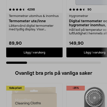
4.5 av 5 stjärnor
recensioner
4.0 av 5 stjärnor
recensione
4298
90
Termometrar utomhus & inomhus
Hygrometrar
Termometer ute/inne
Digital termometer o
hygrometer inomhus,
Lättanvänd digital termometer
med tydlig display. Visar
Håll koll på temperatur o
inomhustemperatur och ut...
luftfuktighet i hemmets al
Digital termometer...
89,90
149,90
Lägg i varukorg
Lägg i varukorg
Ovanligt bra pris på vanliga saker
Kolla priset
-25%