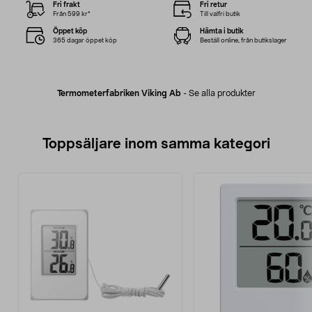
Fri frakt
Fri retur
Från 599 kr*
Till valfri butik
Öppet köp
Hämta i butik
365 dagar öppet köp
Beställ online, från butikslager
Termometerfabriken Viking Ab
-
Se alla produkter
Toppsäljare inom samma kategori