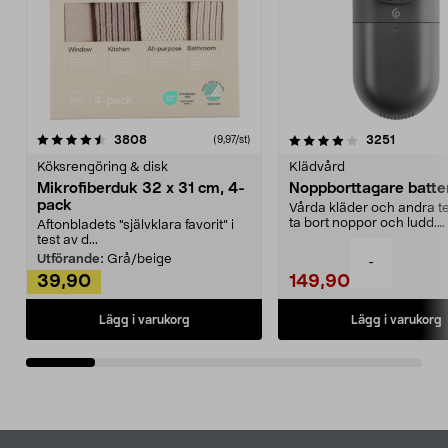
4.0av 5 stjärnor
recensioner
4.5av 5 stjärnor
recensio
3808
3251
(9,97/st)
Köksrengöring & disk
Klädvård
Mikrofiberduk 32 x 31 cm, 4-
Noppborttagare batter
pack
Vårda kläder och andra tex
ta bort noppor och ludd.
Aftonbladets "självklara favorit” i
Noppborttagaren fräs...
test av d...
Utförande:
Grå/beige
-
39,90
149,90
Lägg i varukorg
Lägg i varukorg
Sidfot