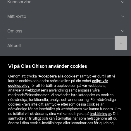
Kundservice
Mitt konto
Om oss
Product
+
Aktuellt
quantity
Våra bolag
Vi på Clas Ohlson använder cookies
Hitta butik
Genom att trycka
”Acceptera alla cookies”
samtycker du till att vi
lagrar cookies och andra spårtekniker på din enhet
enligt vår
cookiepolicy
för att förbättra upplevelsen på vår webbplats,
SE
NO
FI
analysera webbplatsens användning samt anpassa våra
marknadsföringsinsatser. Vi använder fyra kategorier av cookies:
nödvändiga, funktionella, analys och annonsering. För nödvändiga
cookies krävs inte ditt samtycke eftersom dessa cookies är
nödvändiga för att innehållet på webbplatsen ska kunna fungera. Om
du istället vill skräddarsy dina val kan du trycka på
inställningar
. Ditt
samtycke är frivilligt och kan återkallas när som helst genom att du
ändrar i dina cookie-inställningar eller kontaktar oss för guidning.
Köpvillkor
Privacy statement
Klubbvillkor
För företag