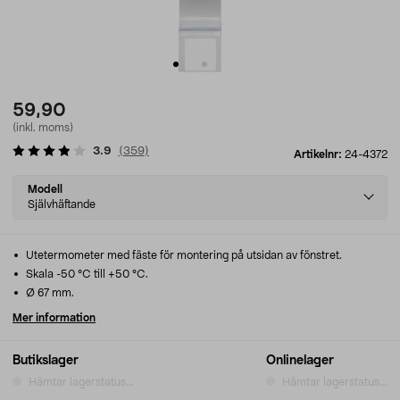
59,90
(inkl. moms)
3.9
(
359
)
Artikelnr:
24-4372
Select
Modell
variant
Självhäftande
Utetermometer med fäste för montering på utsidan av fönstret.
Skala -50 °C till +50 °C.
Ø 67 mm.
Mer information
Butikslager
Onlinelager
Hämtar lagerstatus...
Hämtar lagerstatus...