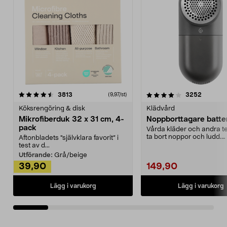
4.0av 5 stjärnor
recensioner
4.5av 5 stjärnor
recensio
3813
3252
(9,97/st)
Köksrengöring & disk
Klädvård
Mikrofiberduk 32 x 31 cm, 4-
Noppborttagare batter
pack
Vårda kläder och andra tex
ta bort noppor och ludd.
Aftonbladets "självklara favorit” i
Noppborttagaren fräs...
test av d...
Utförande:
Grå/beige
39,90
149,90
Lägg i varukorg
Lägg i varukorg