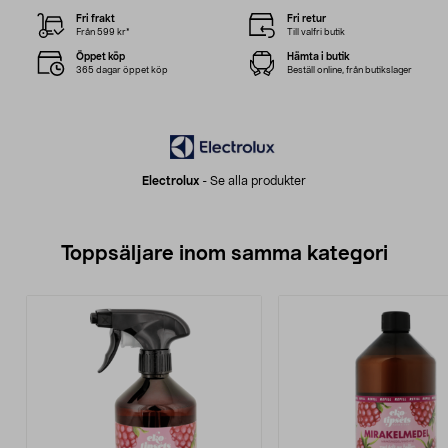
Fri frakt
Fri retur
Från 599 kr*
Till valfri butik
Öppet köp
Hämta i butik
365 dagar öppet köp
Beställ online, från butikslager
Electrolux
-
Se alla produkter
Toppsäljare inom samma kategori