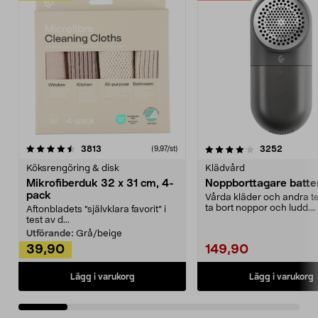
4.0av 5 stjärnor
recensioner
4.5av 5 stjärnor
recensio
3813
3252
(9,97/st)
Köksrengöring & disk
Klädvård
Mikrofiberduk 32 x 31 cm, 4-
Noppborttagare batter
pack
Vårda kläder och andra tex
ta bort noppor och ludd.
Aftonbladets "självklara favorit” i
Noppborttagaren fräs...
test av d...
Utförande:
Grå/beige
39,90
149,90
Lägg i varukorg
Lägg i varukorg