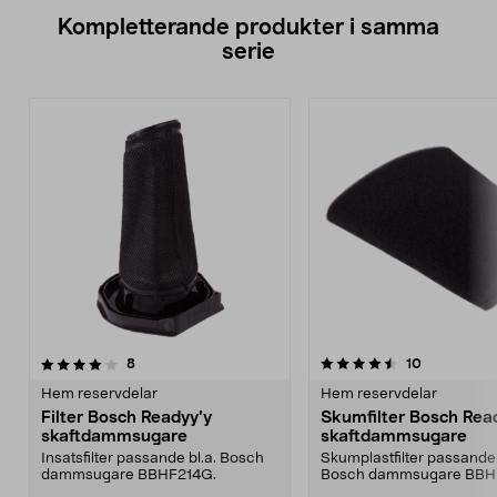
Kompletterande produkter i samma
serie
4.5av 5 stjärnor
recensioner
recensioner
8
10
Hem reservdelar
Hem reservdelar
Filter Bosch Readyy’y
Skumfilter Bosch Rea
skaftdammsugare
skaftdammsugare
Insatsfilter passande bl.a. Bosch
Skumplastfilter passande 
dammsugare BBHF214G.
Bosch dammsugare BBH