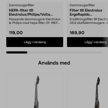
Dammsugarfilter
Dammsugarfilter
HEPA-filter till
Filter till Electrolux
Electrolux/Philips/Volta
ErgoRapido
dammsugare
skaftdammsugare
Passande dammsugare Electrolux
Ersättningsfilter till Elect
& Philips med hepa filter: EF 18EFH
AEG skaftdammsugare. Al
12EFH 13 EFS1...
till filte...
119,00
169,90
Lägg i varukorg
Lägg i varukorg
Används med