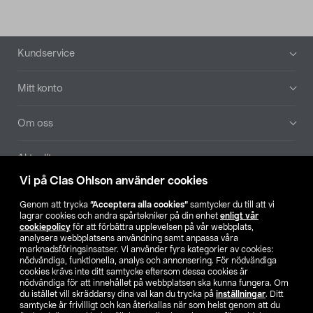
Sidfot
Kundservice
Mitt konto
Om oss
Aktuellt
Vi på Clas Ohlson använder cookies
Våra bolag
Genom att trycka
”Acceptera alla cookies”
samtycker du till att vi
lagrar cookies och andra spårtekniker på din enhet
enligt vår
Hitta butik
cookiepolicy
för att förbättra upplevelsen på vår webbplats,
analysera webbplatsens användning samt anpassa våra
marknadsföringsinsatser. Vi använder fyra kategorier av cookies:
nödvändiga, funktionella, analys och annonsering. För nödvändiga
SE
NO
FI
cookies krävs inte ditt samtycke eftersom dessa cookies är
nödvändiga för att innehållet på webbplatsen ska kunna fungera. Om
du istället vill skräddarsy dina val kan du trycka på
inställningar
. Ditt
samtycke är frivilligt och kan återkallas när som helst genom att du