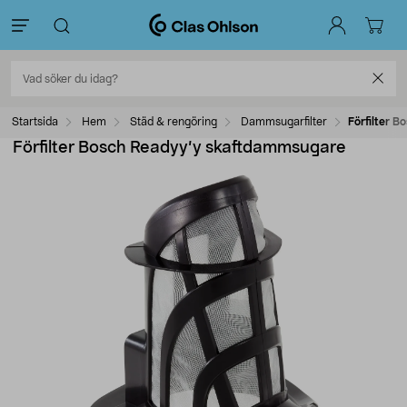
Startsida
Hem
Städ & rengöring
Dammsugarfilter
Förfilter 
Förfilter Bosch Readyy’y skaftdammsugare