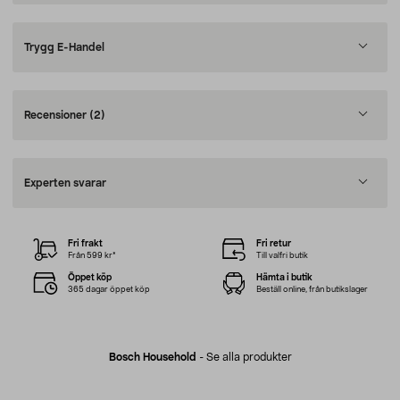
Trygg E-Handel
Recensioner
(2)
Experten svarar
Fri frakt
Fri retur
Från 599 kr*
Till valfri butik
Öppet köp
Hämta i butik
365 dagar öppet köp
Beställ online, från butikslager
Bosch Household
-
Se alla produkter