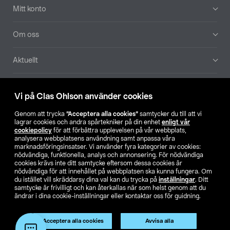
Mitt konto
Om oss
Aktuellt
Våra bolag
Vi på Clas Ohlson använder cookies
Hitta butik
Genom att trycka
”Acceptera alla cookies”
samtycker du till att vi
lagrar cookies och andra spårtekniker på din enhet
enligt vår
cookiepolicy
för att förbättra upplevelsen på vår webbplats,
SE
NO
FI
analysera webbplatsens användning samt anpassa våra
marknadsföringsinsatser. Vi använder fyra kategorier av cookies:
nödvändiga, funktionella, analys och annonsering. För nödvändiga
cookies krävs inte ditt samtycke eftersom dessa cookies är
nödvändiga för att innehållet på webbplatsen ska kunna fungera. Om
du istället vill skräddarsy dina val kan du trycka på
inställningar
. Ditt
samtycke är frivilligt och kan återkallas när som helst genom att du
ändrar i dina cookie-inställningar eller kontaktar oss för guidning.
Köpvillkor
Privacy statement
Klubbvillkor
För företag
Ändra till priser exklusive moms
Produkten har utgått
Acceptera alla cookies
Avvisa alla
Artikelnr:
51-1832