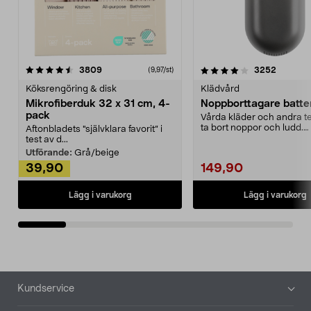
4.0av 5 stjärnor
recensioner
4.5av 5 stjärnor
recensio
3809
3252
(9,97/st)
Köksrengöring & disk
Klädvård
Mikrofiberduk 32 x 31 cm, 4-
Noppborttagare batter
pack
Vårda kläder och andra tex
ta bort noppor och ludd.
Aftonbladets "självklara favorit” i
Noppborttagaren fräs...
test av d...
Utförande:
Grå/beige
39,90
149,90
Lägg i varukorg
Lägg i varukorg
Sidfot
Kundservice