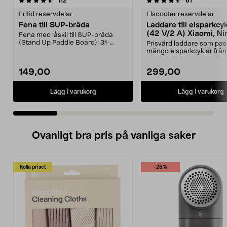
4.5 av 5 stjärnor
recensioner
4.5 av 5 stjärnor
recensioner
112
61
Fritid reservdelar
Elscooter reservdelar
Fena till SUP-bräda
Laddare till elsparkcy
(42 V/2 A) Xiaomi, Ni
Fena med låskil till SUP-bräda
E-Way m.fl.
(Stand Up Paddle Board): 31-
Prisvärd laddare som pas
974331-2059, E11 Pass...
mängd elsparkcyklar från
Ninebot och E-Wa...
149,00
299,00
Lägg i varukorg
Lägg i varukorg
Ovanligt bra pris på vanliga saker
Kolla priset
-25%