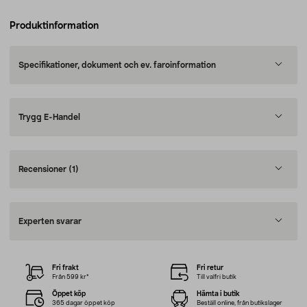
Produktinformation
Specifikationer, dokument och ev. faroinformation
Trygg E-Handel
Recensioner
(1)
Experten svarar
Fri frakt
Fri retur
Från 599 kr*
Till valfri butik
Öppet köp
Hämta i butik
365 dagar öppet köp
Beställ online, från butikslager