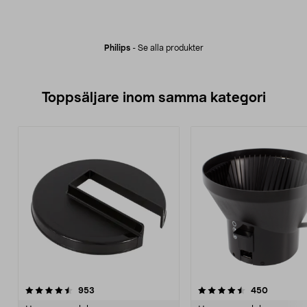
Philips
-
Se alla produkter
Toppsäljare inom samma kategori
4.5 av 5 stjärnor
recensioner
4.5 av 5 stjärnor
recension
953
450