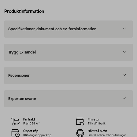
Produktinformation
Specifikationer, dokument och ev. faroinformation
Trygg E-Handel
Recensioner
Experten svarar
Fri frakt
Fri retur
Från 599 kr*
Till valfri butik
Öppet köp
Hämta i butik
365 dagar öppet köp
Beställ online, från butikslager