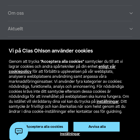
Om oss
Aktuellt
Våra bolag
Vi på Clas Ohlson använder cookies
Hitta butik
Genom att trycka
”Acceptera alla cookies”
samtycker du till att vi
lagrar cookies och andra spårtekniker på din enhet
enligt vår
cookiepolicy
för att förbättra upplevelsen på vår webbplats,
SE
NO
FI
analysera webbplatsens användning samt anpassa våra
marknadsföringsinsatser. Vi använder fyra kategorier av cookies:
nödvändiga, funktionella, analys och annonsering. För nödvändiga
cookies krävs inte ditt samtycke eftersom dessa cookies är
nödvändiga för att innehållet på webbplatsen ska kunna fungera. Om
du istället vill skräddarsy dina val kan du trycka på
inställningar
. Ditt
samtycke är frivilligt och kan återkallas när som helst genom att du
ändrar i dina cookie-inställningar eller kontaktar oss för guidning.
Köpvillkor
Privacy statement
Klubbvillkor
För företag
Ändra till priser exklusive moms
Produkten har utgått
Acceptera alla cookies
Avvisa alla
Artikelnr:
51-1380
Inställningar