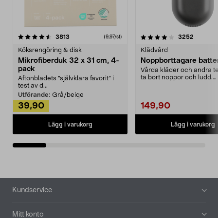
4.0av 5 stjärnor
recensioner
4.5av 5 stjärnor
recensio
3813
3252
(9,97/st)
Köksrengöring & disk
Klädvård
Mikrofiberduk 32 x 31 cm, 4-
Noppborttagare batter
pack
Vårda kläder och andra tex
ta bort noppor och ludd.
Aftonbladets "självklara favorit” i
Noppborttagaren fräs...
test av d...
Utförande:
Grå/beige
39,90
149,90
Lägg i varukorg
Lägg i varukorg
Sidfot
Kundservice
Mitt konto