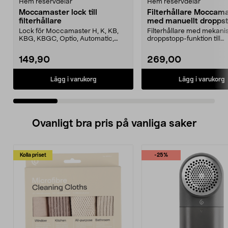
Hem reservdelar
Hem reservdelar
Moccamaster lock till
Filterhållare Moccam
filterhållare
med manuellt dropps
Lock för Moccamaster H, K, KB,
Filterhållare med mekani
KBG, KBGC, Optio, Automatic,
droppstopp-funktion till
Automatic S, Manual ...
Moccamaster kaffebryggar
149,90
269,00
Lägg i varukorg
Lägg i varukorg
Ovanligt bra pris på vanliga saker
Kolla priset
-25%