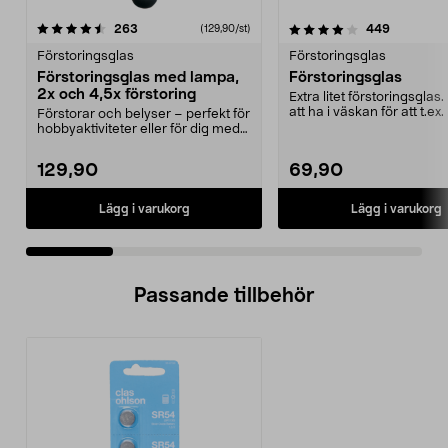
4.0 av 5 stjärnor
recensioner
4.0 av 5 stjärnor
recension
263
449
(129,90/st)
Förstoringsglas
Förstoringsglas
Förstoringsglas med lampa,
Förstoringsglas
2x och 4,5x förstoring
Extra litet förstoringsglas.
att ha i väskan för att t.ex.
Förstorar och belyser – perfekt för
innehåll...
hobbyaktiviteter eller för dig med
svag syn....
129,90
69,90
Lägg i varukorg
Lägg i varukorg
Passande tillbehör