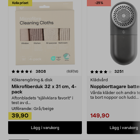
Kolla priset
-25%
4.0av 5 stjärnor
recensioner
4.5av 5 stjärnor
recensio
3808
3251
(9,97/st)
Köksrengöring & disk
Klädvård
Mikrofiberduk 32 x 31 cm, 4-
Noppborttagare batter
pack
Vårda kläder och andra tex
ta bort noppor och ludd.
Aftonbladets "självklara favorit” i
Noppborttagaren fräs...
test av d...
Utförande:
Grå/beige
39,90
149,90
Lägg i varukorg
Lägg i varukorg