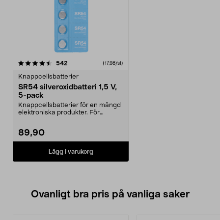
recensioner
542
(17,98/st)
Knappcellsbatterier
SR54 silveroxidbatteri 1,5 V,
5-pack
Knappcellsbatterier för en mängd
elektroniska produkter. För
klockor, nyckelring...
89,90
Lägg i varukorg
Ovanligt bra pris på vanliga saker