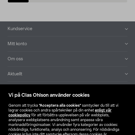
Sidfot
Kundservice
Mitt konto
Om oss
Aktuellt
Våra bolag
Vi på Clas Ohlson använder cookies
Hitta butik
Genom att trycka
”Acceptera alla cookies”
samtycker du till att vi
lagrar cookies och andra spårtekniker på din enhet
enligt vår
cookiepolicy
för att förbättra upplevelsen på vår webbplats,
SE
NO
FI
analysera webbplatsens användning samt anpassa våra
marknadsföringsinsatser. Vi använder fyra kategorier av cookies:
nödvändiga, funktionella, analys och annonsering. För nödvändiga
cookies krävs inte ditt samtycke eftersom dessa cookies är