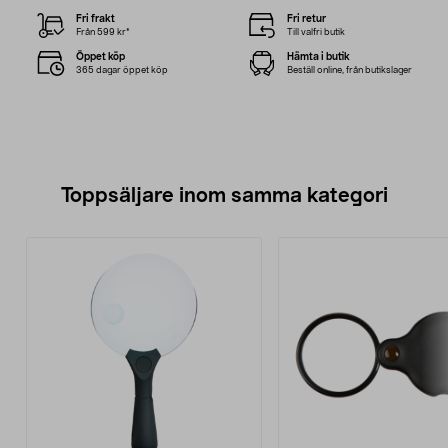
Fri frakt
Fri retur
Från 599 kr*
Till valfri butik
Öppet köp
Hämta i butik
365 dagar öppet köp
Beställ online, från butikslager
Toppsäljare inom samma kategori