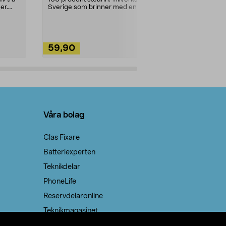
ute. Städa med
er.
Sverige som brinner med en
vacker och sotfri ...
59,90
49,90
Lägg i varukorg
Lägg
Våra bolag
Clas Fixare
Batteriexperten
Teknikdelar
PhoneLife
Reservdelaronline
Teknikmagasinet