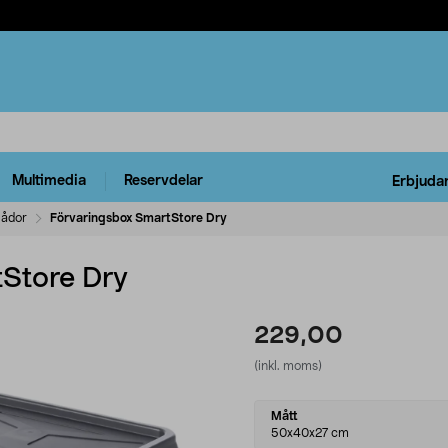
Multimedia
Reservdelar
Erbjuda
lådor
Förvaringsbox SmartStore Dry
Store Dry
229,00
(inkl. moms)
Select
Mått
variant
50x40x27 cm