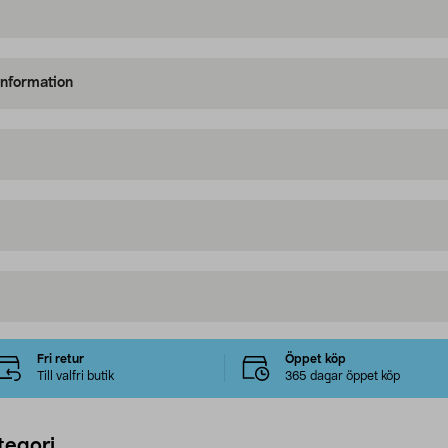
information
Fri retur
Öppet köp
Till valfri butik
365 dagar öppet köp
tegori