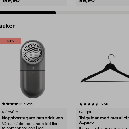
199,90
99,90
 saker
-25%
4.5av 5 stjärnor
recensioner
4.0av 5 stjärnor
recensioner
3251
256
Klädvård
Galgar
Noppborttagare batteridriven
Trägalgar med metallpi
8-pack
Vårda kläder och andra textilier –
ta bort noppor och ludd.
Elegant och gedigen galge a