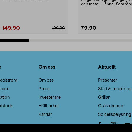
Noppborttagaren fräs...
och metall – finns i flera färg
Galge med sv...
149,90
79,90
199,90
Lägg i varukorg
Lägg i varukorg
o
Om oss
Aktuellt
egistrera
Om oss
Presenter
enord
Press
Städ & rengöring
ation
Investerare
Grillar
istorik
Hållbarhet
Grästrimmer
Karriär
Solcellsbelysning