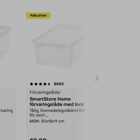
Kolla priset
-19%
r
4.5 av 5 stjärnor
recensioner
4.5
8693
5
Förvaringslådor
Utemöbler & t
SmartStore Home
Förvarings
k
förvaringslåda med lock
Keter City 
rvaring
Tålig, livsmedelsgodkänd förvaring
Tålig trädgård
för stort ...
balkong eller 
Box förvarings
Mått:
30x19x11 cm