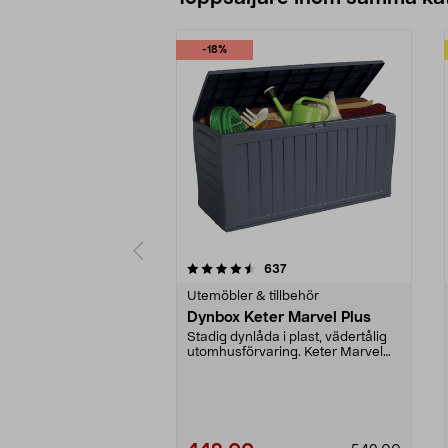
-18%
5 av 5 stjärnor
4.5 av 5 stjärnor
recensioner
637
Utemöbler & tillbehör
Dynbox Keter Marvel Plus
Stadig dynlåda i plast, vädertålig
utomhusförvaring. Keter Marvel
Plus dynbox me...