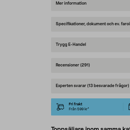
Mer information
Specifikationer, dokument och ev. faro
Trygg E-Handel
Recensioner
(291)
Experten svarar
(13 besvarade frågor)
Fri frakt
Från 599 kr*
Toppsäljare inom samma ka