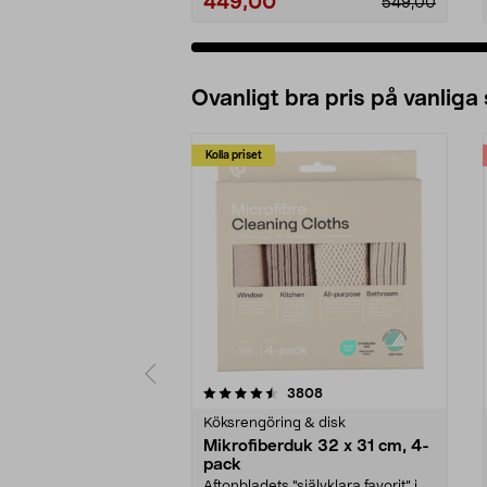
449,00
549,00
Ovanligt bra pris på vanliga
Kolla priset
5av 5 stjärnor
4.0av 5 stjärnor
recensioner
3808
Köksrengöring & disk
Mikrofiberduk 32 x 31 cm, 4-
pack
Aftonbladets "självklara favorit” i