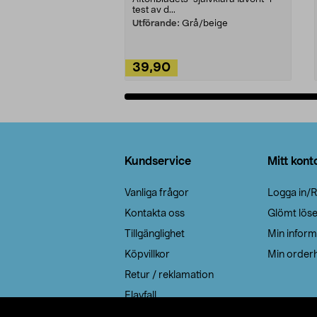
test av d...
Utförande:
Grå/beige
39,90
Lägg i varukorg
Sidfot
Kundservice
Mitt kont
Vanliga frågor
Logga in/R
Kontakta oss
Glömt lös
Tillgänglighet
Min inform
Köpvillkor
Min orderh
Retur / reklamation
Elavfall
Cookie policy