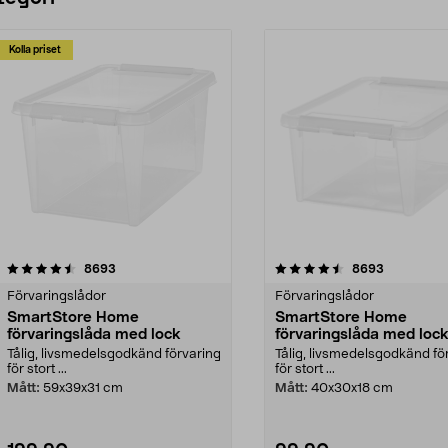
Kolla priset
4.5 av 5 stjärnor
recensioner
4.5 av 5 stjärnor
recensione
8693
8693
Förvaringslådor
Förvaringslådor
SmartStore Home
SmartStore Home
förvaringslåda med lock
förvaringslåda med loc
Tålig, livsmedelsgodkänd förvaring
Tålig, livsmedelsgodkänd fö
för stort ...
för stort ...
Mått:
59x39x31 cm
Mått:
40x30x18 cm