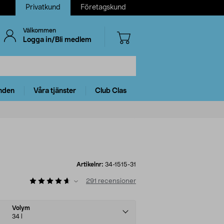
Privatkund
Företagskund
Välkommen
Logga in/Bli medlem
nden
Våra tjänster
Club Clas
Artikelnr:
34-1515-31
291
recensioner
Volym
34 l