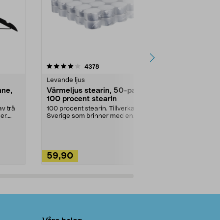
4.5av 5 stjärnor
recensioner
4.5
4378
2
Levande ljus
Rengöringsm
nne,
Värmeljus stearin, 50-pack,
Bikarbonat
100 procent stearin
Ett allsidigt 
städning och 
v trä
100 procent stearin. Tillverkade i
ute. Städa med
er.
Sverige som brinner med en
vacker och sotfri ...
59,90
49,90
Lägg i varukorg
Lägg