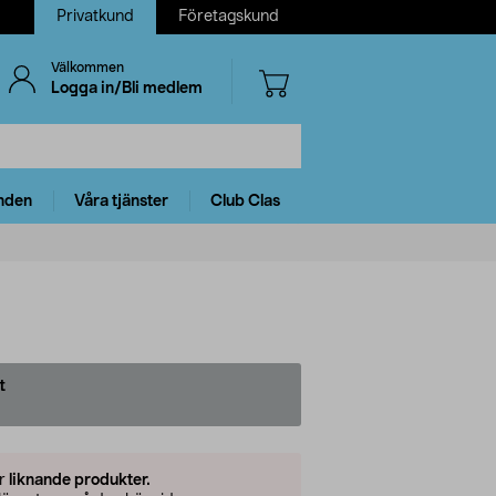
Privatkund
Företagskund
Välkommen
Logga in/Bli medlem
nden
Våra tjänster
Club Clas
t
er
liknande produkter.