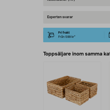
Experten svarar
Fri frakt
Från 599 kr*
Toppsäljare inom samma ka