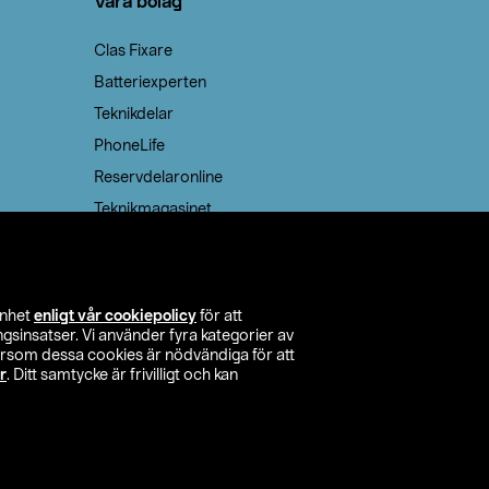
Våra bolag
Clas Fixare
Batteriexperten
Teknikdelar
PhoneLife
Reservdelaronline
Teknikmagasinet
enhet
enligt vår cookiepolicy
för att
insatser. Vi använder fyra kategorier av
tersom dessa cookies är nödvändiga för att
r
. Ditt samtycke är frivilligt och kan
itta butik