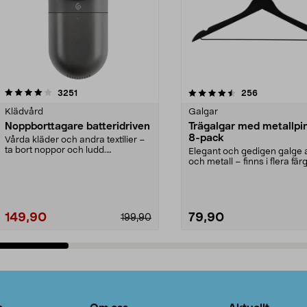
4.5av 5 stjärnor
recensioner
4.0av 5 stjärnor
recensioner
3251
256
Klädvård
Galgar
Noppborttagare batteridriven
Trägalgar med metallpi
8-pack
Vårda kläder och andra textilier –
ta bort noppor och ludd.
Elegant och gedigen galge a
Noppborttagaren fräs...
och metall – finns i flera färg
Galge med sv...
149,90
79,90
199,90
Lägg i varukorg
Lägg i varukorg