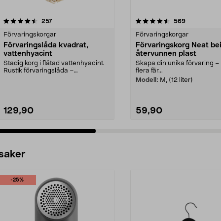
4.5 av 5 stjärnor
recensioner
4.5 av 5 stjärnor
recensioner
257
569
Förvaringskorgar
Förvaringskorgar
Förvaringslåda kvadrat,
Förvaringskorg Neat be
vattenhyacint
återvunnen plast
Stadig korg i flätad vattenhyacint.
Skapa din unika förvaring – 
Rustik förvaringslåda –
flera fär...
storleksanpassad för...
Modell:
M, (12 liter)
129,90
59,90
 saker
-25%