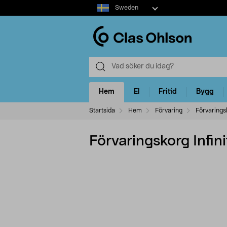
Select
Sweden
market
Hem
El
Fritid
Bygg
Startsida
Hem
Förvaring
Förvarings
Förvaringskorg Infini