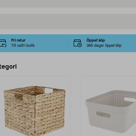
Fri retur
Öppet köp
Till valfri butik
365 dagar öppet köp
tegori