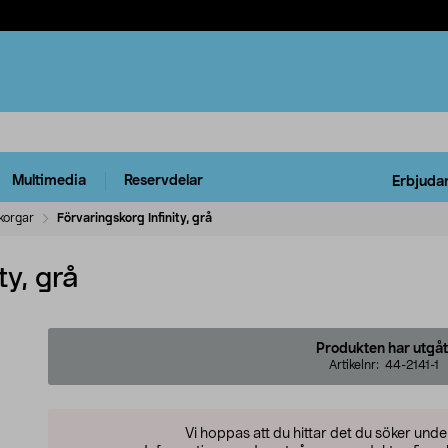
Multimedia
Reservdelar
Erbjuda
korgar
Förvaringskorg Infinity, grå
ty, grå
Produkten har utgåt
Artikelnr:
44-2141-1
Vi hoppas att du hittar det du söker und