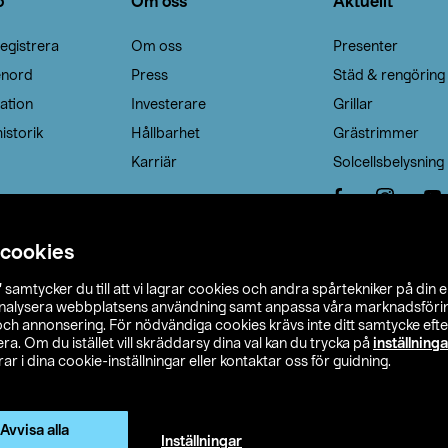
o
Om oss
Aktuellt
egistrera
Om oss
Presenter
enord
Press
Städ & rengöring
ation
Investerare
Grillar
istorik
Hållbarhet
Grästrimmer
Karriär
Solcellsbelysning
 cookies
”
samtycker du till att vi lagrar cookies och andra spårtekniker på din 
analysera webbplatsens användning samt anpassa våra marknadsförings
 och annonsering. För nödvändiga cookies krävs inte ditt samtycke ef
a. Om du istället vill skräddarsy dina val kan du trycka på
inställninga
r i dina cookie-inställningar eller kontaktar oss för guidning.
s Ohlson
Köpvillkor
Privacy statement
Klubbvillkor
H
Ändra till priser exklusive moms
Avvisa alla
Inställningar