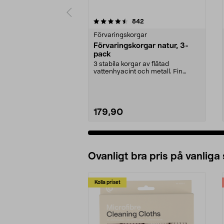
5 av 5 stjärnor
4.5 av 5 stjärnor
recensioner
842
Förvaringskorgar
Förvaringskorgar natur, 3-
pack
3 stabila korgar av flätad
vattenhyacint och metall. Fin
inredningsdetalj i någo...
179,90
Ovanligt bra pris på vanliga
Kolla priset