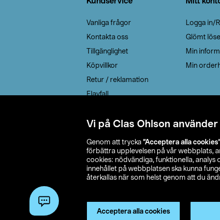
Kundservice
Mitt kont
Vanliga frågor
Logga in/R
Kontakta oss
Glömt lös
Tillgänglighet
Min inform
Köpvillkor
Min orderh
Retur / reklamation
Elavfall
Cookie policy
Leveransalternativ
Vi på Clas Ohlson använder
Genom att trycka
”Acceptera alla cookies
förbättra upplevelsen på vår webbplats, 
cookies: nödvändiga, funktionella, analys
innehållet på webbplatsen ska kunna funger
återkallas när som helst genom att du ändra
© 2026 Cla
Acceptera alla cookies