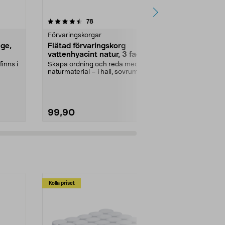
4.5 av 5 stjärnor
recensioner
4.5
78
1
Förvaringskorgar
Förvaringsko
ige,
Flätad förvaringskorg
Förvaringsk
vattenhyacint natur, 3 fack
återvunnen 
finns i
Skapa ordning och reda med
Skapa din unik
naturmaterial – i hall, sovrum eller
flera färger oc
badrum. Stabil f...
förvarings...
99,90
69,90
Kolla priset
Multibuy