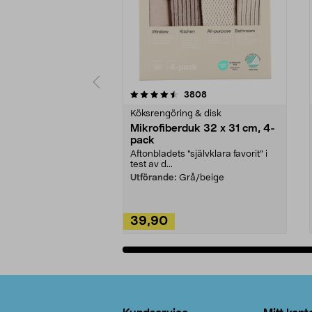
5av 5 stjärnor
4.0av 5 stjärnor
recensioner
3808
Köksrengöring & disk
Mikrofiberduk 32 x 31 cm, 4-
pack
Aftonbladets "självklara favorit” i
test av d...
Utförande:
Grå/beige
39,90
Lägg i varukorg
Sidfot