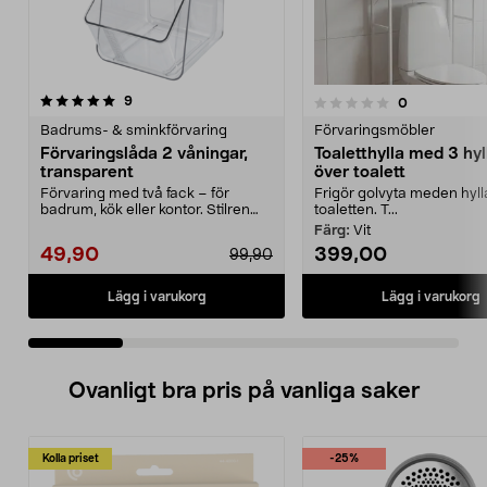
recensioner
4.5 av 5 stjärnor
9
recensioner
0
0.0 av 5 stjärnor
Badrums- & sminkförvaring
Förvaringsmöbler
Förvaringslåda 2 våningar,
Toaletthylla med 3 hyl
transparent
över toalett
Förvaring med två fack – för
Frigör golvyta meden hyl
badrum, kök eller kontor. Stilren
toaletten. T...
förvaringslåda i ...
Färg:
Vit
49,90
399,00
99,90
Lägg i varukorg
Lägg i varukorg
Ovanligt bra pris på vanliga saker
Kolla priset
-25%