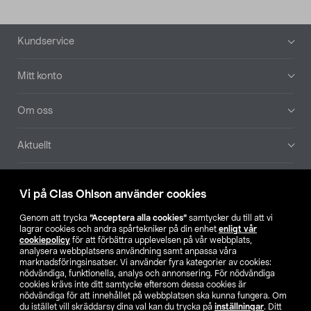
Sidfot
Kundservice
Mitt konto
Om oss
Aktuellt
Våra bolag
Vi på Clas Ohlson använder cookies
Hitta butik
Genom att trycka
”Acceptera alla cookies”
samtycker du till att vi
lagrar cookies och andra spårtekniker på din enhet
enligt vår
cookiepolicy
för att förbättra upplevelsen på vår webbplats,
SE
NO
FI
analysera webbplatsens användning samt anpassa våra
marknadsföringsinsatser. Vi använder fyra kategorier av cookies:
nödvändiga, funktionella, analys och annonsering. För nödvändiga
cookies krävs inte ditt samtycke eftersom dessa cookies är
nödvändiga för att innehållet på webbplatsen ska kunna fungera. Om
du istället vill skräddarsy dina val kan du trycka på
inställningar
. Ditt