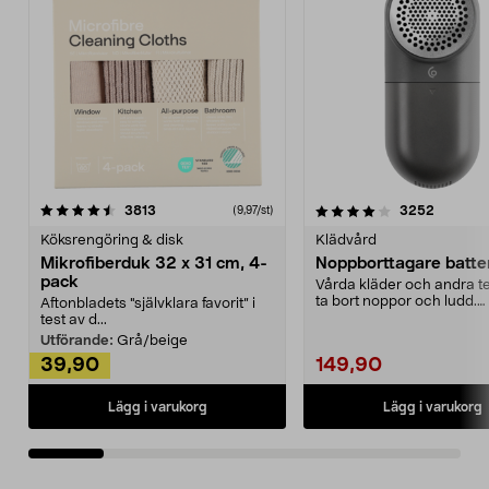
4.0av 5 stjärnor
recensioner
4.5av 5 stjärnor
recensio
3813
3252
(9,97/st)
Köksrengöring & disk
Klädvård
Mikrofiberduk 32 x 31 cm, 4-
Noppborttagare batter
pack
Vårda kläder och andra tex
ta bort noppor och ludd.
Aftonbladets "självklara favorit” i
Noppborttagaren fräs...
test av d...
Utförande:
Grå/beige
39,90
149,90
Lägg i varukorg
Lägg i varukorg