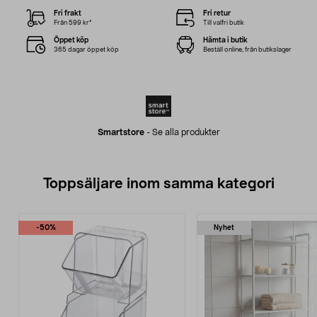
Fri frakt
Fri retur
Från 599 kr*
Till valfri butik
Öppet köp
Hämta i butik
365 dagar öppet köp
Beställ online, från butikslager
Smartstore
-
Se alla produkter
Toppsäljare inom samma kategori
-50%
Nyhet