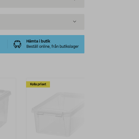
Hämta i butik
Beställ online, från butikslager
Kolla priset
Kolla priset