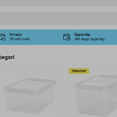
Fri retur
Öppet köp
Till valfri butik
365 dagar öppet köp
tegori
Kolla priset