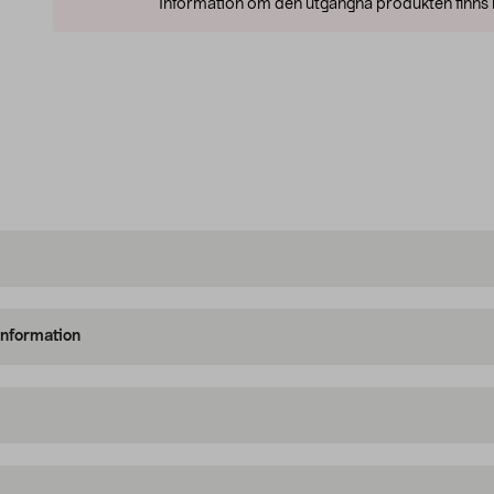
Information om den utgångna produkten finns l
information