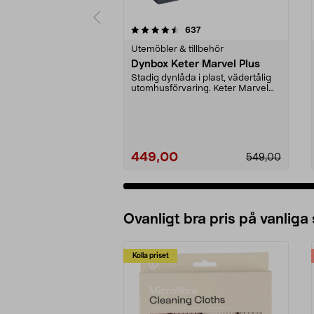
5 av 5 stjärnor
4.5 av 5 stjärnor
recensioner
637
Utemöbler & tillbehör
Dynbox Keter Marvel Plus
Stadig dynlåda i plast, vädertålig
utomhusförvaring. Keter Marvel
Plus dynbox me...
449,00
549,00
Ovanligt bra pris på vanliga
Kolla priset