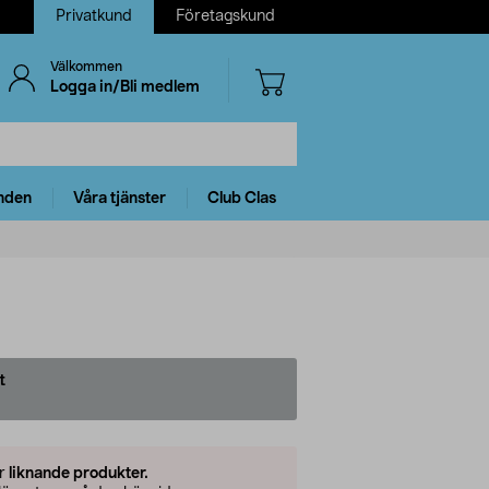
Privatkund
Företagskund
Välkommen
Logga in/Bli medlem
nden
Våra tjänster
Club Clas
t
er
liknande produkter.