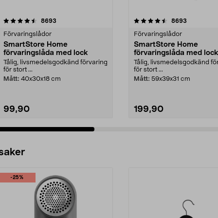
4.5 av 5 stjärnor
recensioner
4.5 av 5 stjärnor
recensione
8693
8693
Förvaringslådor
Förvaringslådor
SmartStore Home
SmartStore Home
förvaringslåda med lock
förvaringslåda med loc
Tålig, livsmedelsgodkänd förvaring
Tålig, livsmedelsgodkänd fö
för stort ...
för stort ...
Mått:
40x30x18 cm
Mått:
59x39x31 cm
99,90
199,90
 saker
-25%