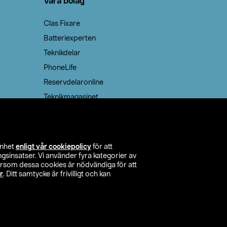
Våra bolag
Clas Fixare
Batteriexperten
Teknikdelar
PhoneLife
Reservdelaronline
Teknikmagasinet
enhet
enligt vår cookiepolicy
för att
insatser. Vi använder fyra kategorier av
tersom dessa cookies är nödvändiga för att
r
. Ditt samtycke är frivilligt och kan
itta butik