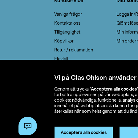
Kundservice
Mitt kont
Vanliga frågor
Logga in/R
Kontakta oss
Glömt lös
Tillgänglighet
Min inform
Köpvillkor
Min orderh
Retur / reklamation
Elavfall
Cookie policy
Leveransalternativ
Vi på Clas Ohlson använder
Genom att trycka
”Acceptera alla cookies
förbättra upplevelsen på vår webbplats, 
cookies: nödvändiga, funktionella, analys
innehållet på webbplatsen ska kunna funger
återkallas när som helst genom att du ändra
© 2026 Cla
Acceptera alla cookies