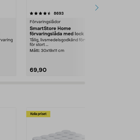
r
4.5 av 5 stjärnor
recensioner
4.5
8693
8
Förvaringslådor
Förvaringslå
SmartStore Home
SmartStor
k
förvaringslåda med lock
förvaringsl
rvaring
Tålig, livsmedelsgodkänd förvaring
Tålig, livsme
för stort ...
för stort ...
Mått:
30x19x11 cm
Mått:
50x39x
69,90
159,90
Kolla priset
Multibuy