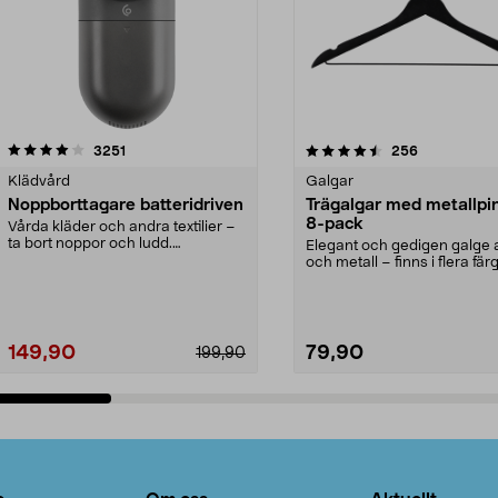
4.5av 5 stjärnor
recensioner
4.0av 5 stjärnor
recensioner
3251
256
Klädvård
Galgar
Noppborttagare batteridriven
Trägalgar med metallpi
8-pack
Vårda kläder och andra textilier –
ta bort noppor och ludd.
Elegant och gedigen galge a
Noppborttagaren fräs...
och metall – finns i flera färg
Galge med sv...
149,90
79,90
199,90
Lägg i varukorg
Lägg i varukorg