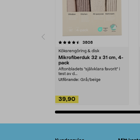
5av 5 stjärnor
4.0av 5 stjärnor
recensioner
3808
Köksrengöring & disk
Mikrofiberduk 32 x 31 cm, 4-
pack
Aftonbladets "självklara favorit” i
test av d...
Utförande:
Grå/beige
39,90
Lägg i varukorg
Sidfot