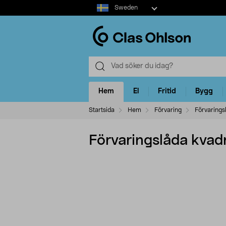
Select
Sweden
market
Hem
El
Fritid
Bygg
Startsida
Hem
Förvaring
Förvarings
Förvaringslåda kvadr