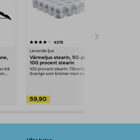
4.5av 5 stjärnor
recensioner
4.5
4378
2
Levande ljus
Rengöringsm
nne,
Värmeljus stearin, 50-pack,
Bikarbonat
100 procent stearin
Ett allsidigt 
städning och 
v trä
100 procent stearin. Tillverkade i
ute. Städa med
er.
Sverige som brinner med en
vacker och sotfri ...
59,90
49,90
Lägg i varukorg
Lägg