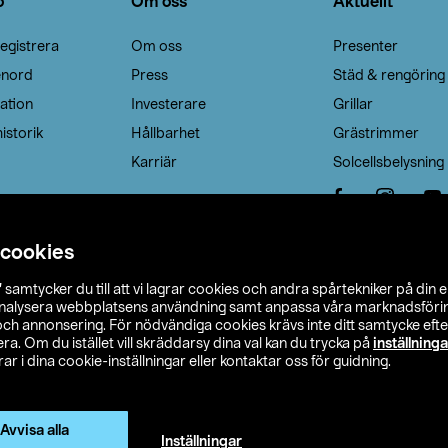
o
Om oss
Aktuellt
egistrera
Om oss
Presenter
enord
Press
Städ & rengöring
ation
Investerare
Grillar
istorik
Hållbarhet
Grästrimmer
Karriär
Solcellsbelysning
 cookies
”
samtycker du till att vi lagrar cookies och andra spårtekniker på din 
analysera webbplatsens användning samt anpassa våra marknadsförings
 och annonsering. För nödvändiga cookies krävs inte ditt samtycke ef
a. Om du istället vill skräddarsy dina val kan du trycka på
inställninga
r i dina cookie-inställningar eller kontaktar oss för guidning.
s Ohlson
Köpvillkor
Privacy statement
Klubbvillkor
H
Ändra till priser exklusive moms
Avvisa alla
Inställningar