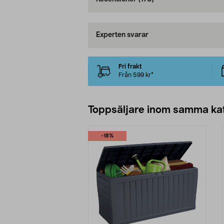
Experten svarar
Fri frakt
Från 599 kr*
Toppsäljare inom samma ka
-18%