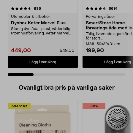
4.5 av 5 stjärnor
recensioner
4.5 av 5 stjärnor
recensio
636
8691
Utemöbler & tillbehör
Förvaringslådor
Dynbox Keter Marvel Plus
SmartStore Home
förvaringslåda med lo
Stadig dynlåda i plast, vädertålig
utomhusförvaring. Keter Marvel
Tålig, livsmedelsgodkänd 
Plus dynbox me...
för stort ...
Mått:
59x39x31 cm
449,00
199,90
549,00
Lägg i varukorg
Lägg i varukorg
Ovanligt bra pris på vanliga saker
Kolla priset
-25%