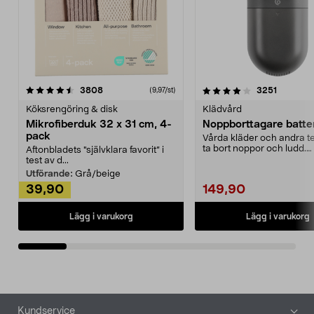
4.0av 5 stjärnor
recensioner
4.5av 5 stjärnor
recensio
3808
3251
(9,97/st)
Köksrengöring & disk
Klädvård
Mikrofiberduk 32 x 31 cm, 4-
Noppborttagare batter
pack
Vårda kläder och andra tex
ta bort noppor och ludd.
Aftonbladets "självklara favorit” i
Noppborttagaren fräs...
test av d...
Utförande:
Grå/beige
39,90
149,90
Lägg i varukorg
Lägg i varukorg
Sidfot
Kundservice