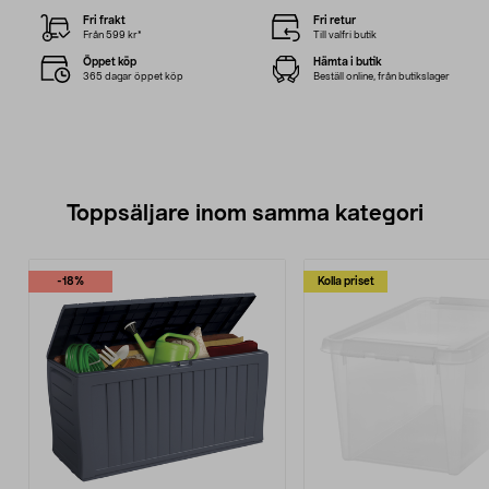
Fri frakt
Fri retur
Från 599 kr*
Till valfri butik
Öppet köp
Hämta i butik
365 dagar öppet köp
Beställ online, från butikslager
Toppsäljare inom samma kategori
-18%
Kolla priset