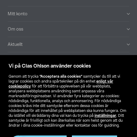
Mitt konto
Om oss
Aktuellt
Våra bolag
Vi på Clas Ohlson använder cookies
Hitta butik
Genom att trycka
”Acceptera alla cookies”
samtycker du till att vi
lagrar cookies och andra spårtekniker på din enhet
enligt vår
cookiepolicy
för att förbättra upplevelsen på vår webbplats,
SE
NO
FI
analysera webbplatsens användning samt anpassa våra
marknadsföringsinsatser. Vi använder fyra kategorier av cookies:
nödvändiga, funktionella, analys och annonsering. För nödvändiga
cookies krävs inte ditt samtycke eftersom dessa cookies är
nödvändiga för att innehållet på webbplatsen ska kunna fungera. Om
du istället vill skräddarsy dina val kan du trycka på
inställningar
. Ditt
samtycke är frivilligt och kan återkallas när som helst genom att du
ändrar i dina cookie-inställningar eller kontaktar oss för guidning.
Köpvillkor
Privacy statement
Klubbvillkor
För företag
Ändra till priser exklusive moms