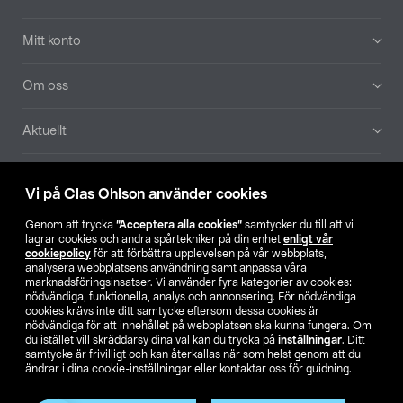
Mitt konto
Om oss
Aktuellt
Våra bolag
Vi på Clas Ohlson använder cookies
Hitta butik
Genom att trycka
”Acceptera alla cookies”
samtycker du till att vi
lagrar cookies och andra spårtekniker på din enhet
enligt vår
cookiepolicy
för att förbättra upplevelsen på vår webbplats,
SE
NO
FI
analysera webbplatsens användning samt anpassa våra
marknadsföringsinsatser. Vi använder fyra kategorier av cookies:
nödvändiga, funktionella, analys och annonsering. För nödvändiga
cookies krävs inte ditt samtycke eftersom dessa cookies är
nödvändiga för att innehållet på webbplatsen ska kunna fungera. Om
du istället vill skräddarsy dina val kan du trycka på
inställningar
. Ditt
samtycke är frivilligt och kan återkallas när som helst genom att du
ändrar i dina cookie-inställningar eller kontaktar oss för guidning.
Köpvillkor
Privacy statement
Klubbvillkor
För företag
Ändra till priser exklusive moms