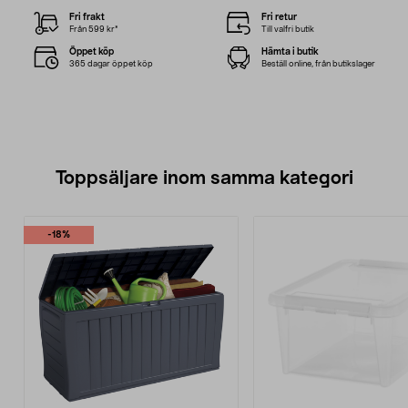
Fri frakt
Fri retur
Från 599 kr*
Till valfri butik
Öppet köp
Hämta i butik
365 dagar öppet köp
Beställ online, från butikslager
Toppsäljare inom samma kategori
-18%