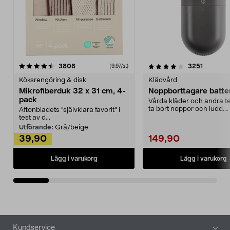
4.0av 5 stjärnor
recensioner
4.5av 5 stjärnor
recensio
3808
3251
(9,97/st)
Köksrengöring & disk
Klädvård
Mikrofiberduk 32 x 31 cm, 4-
Noppborttagare batter
pack
Vårda kläder och andra tex
ta bort noppor och ludd.
Aftonbladets "självklara favorit” i
Noppborttagaren fräs...
test av d...
Utförande:
Grå/beige
39,90
149,90
Lägg i varukorg
Lägg i varukorg
Sidfot
Kundservice