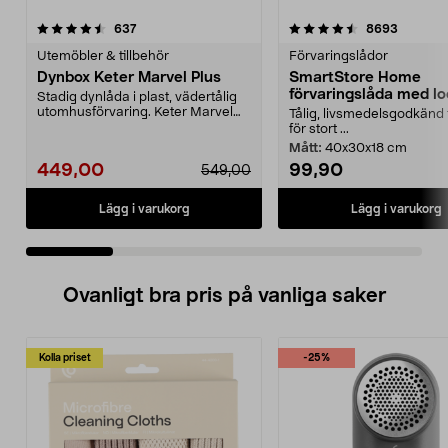
4.5 av 5 stjärnor
recensioner
4.5 av 5 stjärnor
recensio
637
8693
Utemöbler & tillbehör
Förvaringslådor
Dynbox Keter Marvel Plus
SmartStore Home
förvaringslåda med lo
Stadig dynlåda i plast, vädertålig
utomhusförvaring. Keter Marvel
Tålig, livsmedelsgodkänd 
Plus dynbox me...
för stort ...
Mått:
40x30x18 cm
449,00
99,90
549,00
Lägg i varukorg
Lägg i varukorg
Ovanligt bra pris på vanliga saker
Kolla priset
-25%