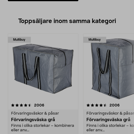
Toppsäljare inom samma kategori
Multibuy
Multibuy
4.5 av 5 stjärnor
recensioner
4.0 av 5 stjärnor
recensi
2006
2006
Förvaringsväskor & påsar
Förvaringsväskor & påsa
Förvaringsväska grå
Förvaringsväska grå
Finns i olika storlekar – kombinera
Finns i olika storlekar – 
eller anv...
eller anv...