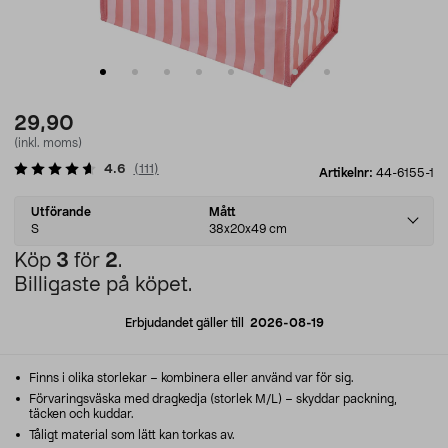
29,90
(inkl. moms)
4.6
(
111
)
Artikelnr:
44-6155-1
Select
Utförande
Mått
variant
S
38x20x49 cm
Köp
3
för
2
.
Billigaste på köpet.
Erbjudandet gäller till
2026-08-19
Finns i olika storlekar – kombinera eller använd var för sig.
Förvaringsväska med dragkedja (storlek M/L) – skyddar packning,
täcken och kuddar.
Tåligt material som lätt kan torkas av.