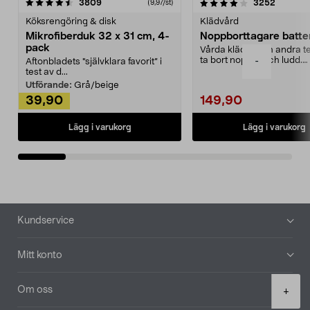
4.0av 5 stjärnor
recensioner
4.5av 5 stjärnor
recensio
3809
3252
(9,97/st)
Köksrengöring & disk
Klädvård
Mikrofiberduk 32 x 31 cm, 4-
Noppborttagare batter
pack
Vårda kläder och andra tex
ta bort noppor och ludd.
-
Aftonbladets "självklara favorit” i
Noppborttagaren fräs...
test av d...
Utförande:
Grå/beige
39,90
149,90
Lägg i varukorg
Lägg i varukorg
Sidfot
Kundservice
Mitt konto
Product
Om oss
+
quantity