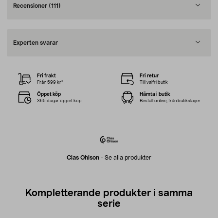
Recensioner
(111)
Experten svarar
Fri frakt
Fri retur
Från 599 kr*
Till valfri butik
Öppet köp
Hämta i butik
365 dagar öppet köp
Beställ online, från butikslager
Clas Ohlson
-
Se alla produkter
Kompletterande produkter i samma
serie