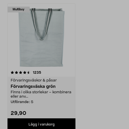
Multibuy
recensioner
1235
Förvaringsväskor & påsar
Förvaringsväska grön
Finns i olika storlekar – kombinera
eller anv...
Utförande:
S
29,90
Lägg i varukorg